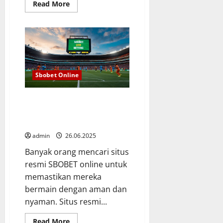
Read
Read More
more
about
SBOBET
Taruhan
24
Jam:
Nikmati
Keseruan
Judi
Online
Sbobet Online
Tanpa
Henti
Situs resmi SBOBET online:
Panduan Mudah Daftar dan Main
Aman
admin
26.06.2025
Banyak orang mencari situs
resmi SBOBET online untuk
memastikan mereka
bermain dengan aman dan
nyaman. Situs resmi...
Read
Read More