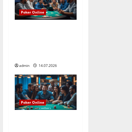
i
Poker Online
o
Panduan Lengkap Menjadi
n
Pro Player Poker Online di
Tahun 2026 Dari Nol Sampai
Profit Besar dengan Tips
Sukses dan Strategi Terbaik
admin
14.07.2026
Poker Online
Prediksi Tren Poker Online
Indonesia 2026 – Game