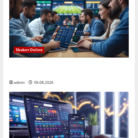
Sbobet Online
Sbobet Online Memahami Sistem Keamanan Dan
Perlindungan Akun Pengguna Dengan Mudah
admin
06.08.2026