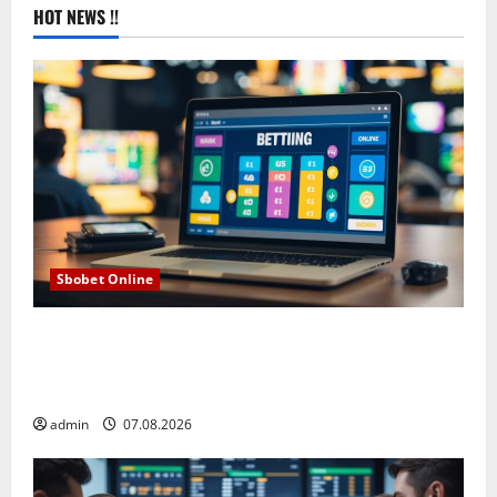
HOT NEWS !!
Sbobet Online
Sbobet Online Mengenal Inovasi Teknologi Dalam
Platform Permainan Digital Untuk Pengalaman Lebih
Seru
admin
07.08.2026