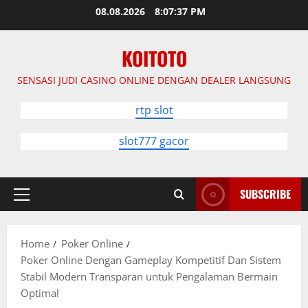
Skip
08.08.2026
8:07:38 PM
to
content
KOITOTO
SENSASI JUDI CASINO ONLINE DENGAN DEALER LANGSUNG
rtp slot
slot777 gacor
SUBSCRIBE
Primary
Menu
Home
Poker Online
Poker Online Dengan Gameplay Kompetitif Dan Sistem
Stabil Modern Transparan untuk Pengalaman Bermain
Optimal