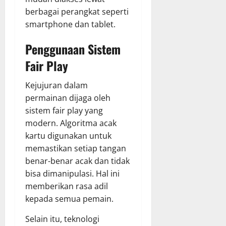
berbagai perangkat seperti
smartphone dan tablet.
Penggunaan Sistem
Fair Play
Kejujuran dalam
permainan dijaga oleh
sistem fair play yang
modern. Algoritma acak
kartu digunakan untuk
memastikan setiap tangan
benar-benar acak dan tidak
bisa dimanipulasi. Hal ini
memberikan rasa adil
kepada semua pemain.
Selain itu, teknologi