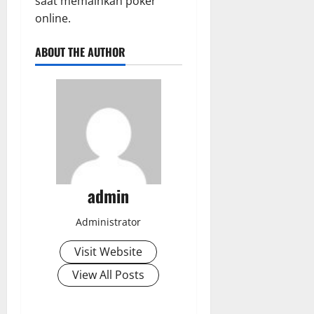
saat memainkan poker
online.
ABOUT THE AUTHOR
admin
Administrator
Visit Website
View All Posts