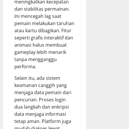
meningkatkan kecepatan
dan stabilitas permainan.
Ini mencegah lag saat
pemain melakukan taruhan
atau kartu dibagikan. Fitur
seperti grafis interaktif dan
animasi halus membuat
gameplay lebih menarik
tanpa mengganggu
performa.
Selain itu, ada sistem
keamanan canggih yang
menjaga data pemain dari
pencurian. Proses login
dua langkah dan enkripsi
data menjaga informasi
tetap aman. Platform juga
mudah diakses lewat