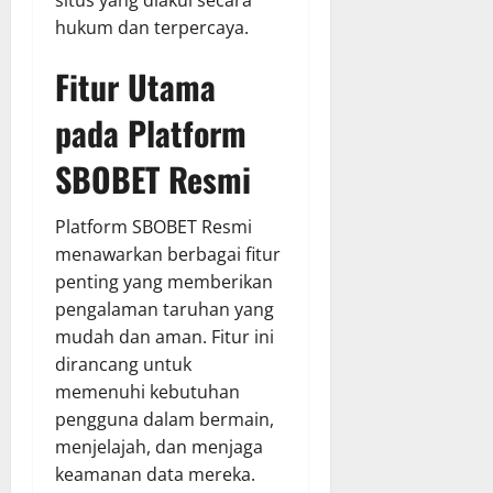
situs yang diakui secara
hukum dan terpercaya.
Fitur Utama
pada Platform
SBOBET Resmi
Platform SBOBET Resmi
menawarkan berbagai fitur
penting yang memberikan
pengalaman taruhan yang
mudah dan aman. Fitur ini
dirancang untuk
memenuhi kebutuhan
pengguna dalam bermain,
menjelajah, dan menjaga
keamanan data mereka.