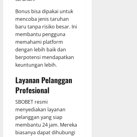
Bonus bisa dipakai untuk
mencoba jenis taruhan
baru tanpa risiko besar. Ini
membantu pengguna
memahami platform
dengan lebih baik dan
berpotensi mendapatkan
keuntungan lebih.
Layanan Pelanggan
Profesional
SBOBET resmi
menyediakan layanan
pelanggan yang siap
membantu 24 jam. Mereka
biasanya dapat dihubungi