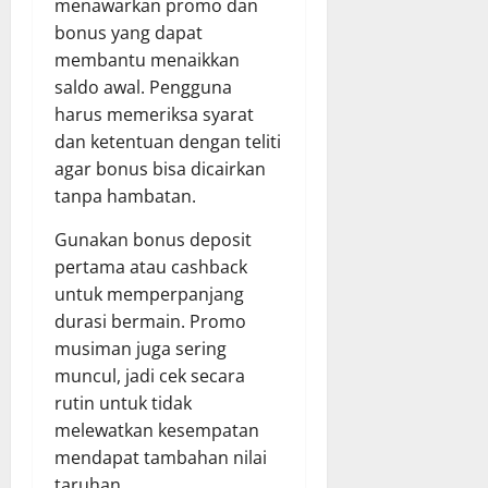
menawarkan promo dan
bonus yang dapat
membantu menaikkan
saldo awal. Pengguna
harus memeriksa syarat
dan ketentuan dengan teliti
agar bonus bisa dicairkan
tanpa hambatan.
Gunakan bonus deposit
pertama atau cashback
untuk memperpanjang
durasi bermain. Promo
musiman juga sering
muncul, jadi cek secara
rutin untuk tidak
melewatkan kesempatan
mendapat tambahan nilai
taruhan.