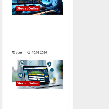
a
Sbobet Online
t
Sbobet Online Memahami
i
Perkembangan Layanan
o
Berbasis Internet Di Era
Modern dengan Mudah dan
n
Cepat
admin
10.08.2026
Sbobet Online
Sbobet Online Tinjauan Fitur
Platform Dan Pengalaman
Pengguna Digital yang