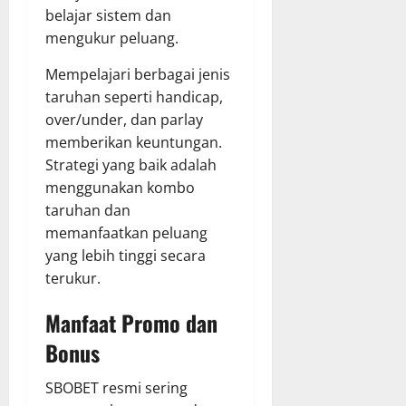
belajar sistem dan
mengukur peluang.
Mempelajari berbagai jenis
taruhan seperti handicap,
over/under, dan parlay
memberikan keuntungan.
Strategi yang baik adalah
menggunakan kombo
taruhan dan
memanfaatkan peluang
yang lebih tinggi secara
terukur.
Manfaat Promo dan
Bonus
SBOBET resmi sering