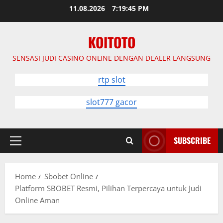
Skip
11.08.2026
7:19:46 PM
to
content
KOITOTO
SENSASI JUDI CASINO ONLINE DENGAN DEALER LANGSUNG
rtp slot
slot777 gacor
SUBSCRIBE
Primary
Menu
Home
Sbobet Online
Platform SBOBET Resmi, Pilihan Terpercaya untuk Judi
Online Aman