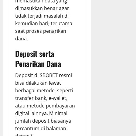
memastikan data yang
dimasukkan benar agar
tidak terjadi masalah di
kemudian hari, terutama
saat proses penarikan
dana.
Deposit serta
Penarikan Dana
Deposit di SBOBET resmi
bisa dilakukan lewat
berbagai metode, seperti
transfer bank, e-wallet,
atau metode pembayaran
digital lainnya. Minimal
jumlah deposit biasanya
tercantum di halaman