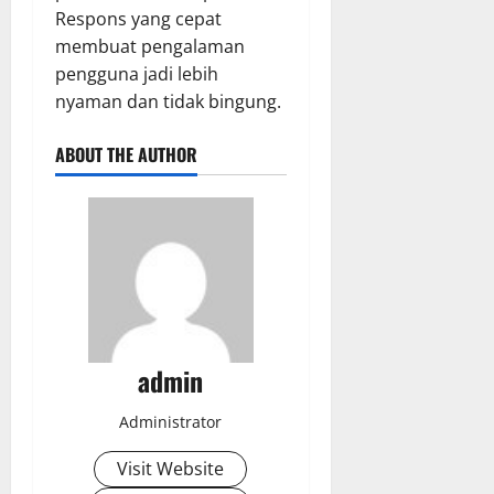
Respons yang cepat
membuat pengalaman
pengguna jadi lebih
nyaman dan tidak bingung.
ABOUT THE AUTHOR
admin
Administrator
Visit Website