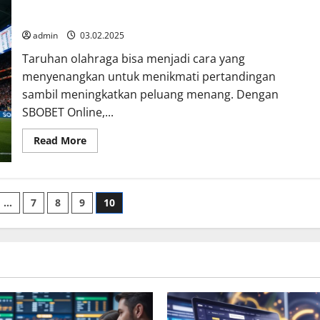
Terpercaya
Panduan Taruhan Olahraga dengan SBOBET Online
dengan
Taruhan
admin
03.02.2025
Olahraga
Taruhan olahraga bisa menjadi cara yang
menyenangkan untuk menikmati pertandingan
sambil meningkatkan peluang menang. Dengan
SBOBET Online,...
Read
Read More
more
about
Panduan
Taruhan
Olahraga
dengan
…
7
8
9
10
SBOBET
Online
n