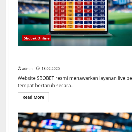
Sbobet Online
Sbobet Online
Website SBOBET Resmi dengan Layanan Live Betting Terper
admin
18.02.2025
Website SBOBET resmi menawarkan layanan live be
tempat bertaruh secara...
Read
Read More
more
about
Website
SBOBET
Resmi
dengan
Layanan
Live