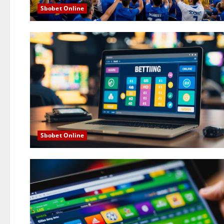
Sbobet Online
Sbobet Online