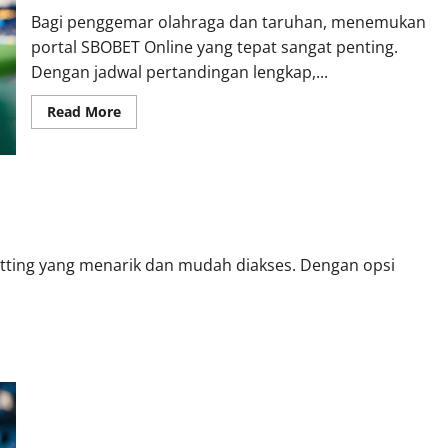
Jam
Bagi penggemar olahraga dan taruhan, menemukan
portal SBOBET Online yang tepat sangat penting.
Dengan jadwal pertandingan lengkap,...
Read
Read More
more
about
Portal
SBOBET
Online
Dengan
caya
Jadwal
Pertandingan
Lengkap
tting yang menarik dan mudah diakses. Dengan opsi
Platform SBOBET Online dengan Odds Tinggi dan Pasaran
Besar