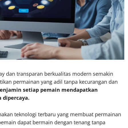
lay dan transparan berkualitas modern semakin
tikan permainan yang adil tanpa kecurangan dan
 menjamin setiap pemain mendapatkan
 dipercaya.
nakan teknologi terbaru yang membuat permainan
, pemain dapat bermain dengan tenang tanpa