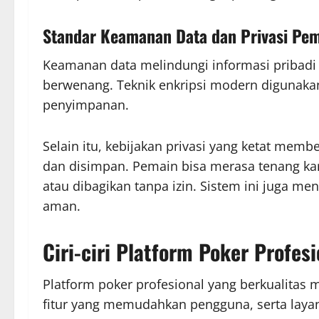
Standar Keamanan Data dan Privasi Pe
Keamanan data melindungi informasi pribadi 
berwenang. Teknik enkripsi modern digunakan
penyimpanan.
Selain itu, kebijakan privasi yang ketat me
dan disimpan. Pemain bisa merasa tenang ka
atau dibagikan tanpa izin. Sistem ini juga me
aman.
Ciri-ciri Platform Poker Profes
Platform poker profesional yang berkualitas
fitur yang memudahkan pengguna, serta laya