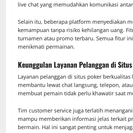
live chat yang memudahkan komunikasi anta
Selain itu, beberapa platform menyediakan m
kemampuan tanpa risiko kehilangan uang. Fi
turnamen atau promo terbaru. Semua fitur i
menikmati permainan.
Keunggulan Layanan Pelanggan di Situs
Layanan pelanggan di situs poker berkualitas 
membantu lewat chat langsung, telepon, atau 
membuat pemain tidak perlu khawatir saat m
Tim customer service juga terlatih menangani
mampu memberikan informasi jelas terkait pr
bermain. Hal ini sangat penting untuk menj