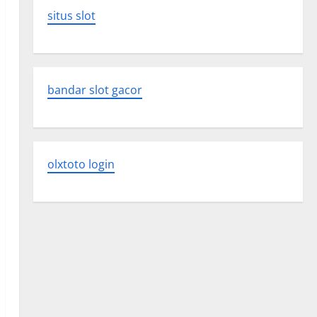
situs slot
bandar slot gacor
olxtoto login