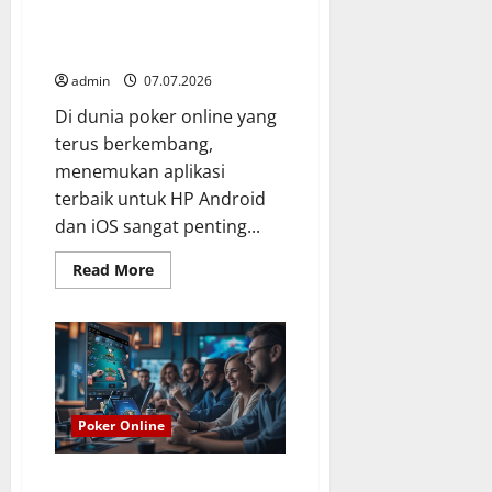
2026 untuk HP Android & iOS –
Mudah
Panduan Bandar Terpercaya di
Dipahami
Indonesia
admin
07.07.2026
Di dunia poker online yang
terus berkembang,
menemukan aplikasi
terbaik untuk HP Android
dan iOS sangat penting...
Read
Read More
more
about
Aplikasi
Poker
Online
Terbaik
2026
untuk
HP
Android
Poker Online
&
iOS
–
Cara Bermain Poker Online
Panduan