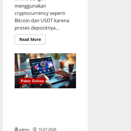
menggunakan
cryptocurrency seperti
Bitcoin dan USDT karena
proses depositnya...
Read
Read More
more
about
Poker
Online
Pakai
Cryptocurrency
2026:
Bitcoin,
USDT,
dan
Poker Online
Panduan
Deposit
Instan
Review Poker Online Live
Mudah
Casino 2026 Dengan Dealer
Cantik dan RTP Tertinggi Untuk
Pengalaman Seru dan
Menguntungkan
admin
10.07.2026