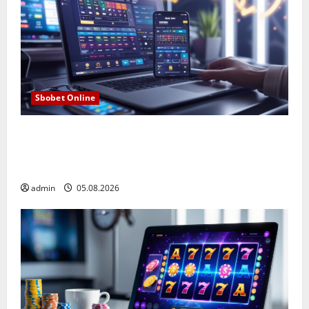
Sbobet Online
Sbobet Online Informasi Lengkap Tentang Sistem
Operasional Platform Digital untuk Pengguna
Pemula
admin
05.08.2026