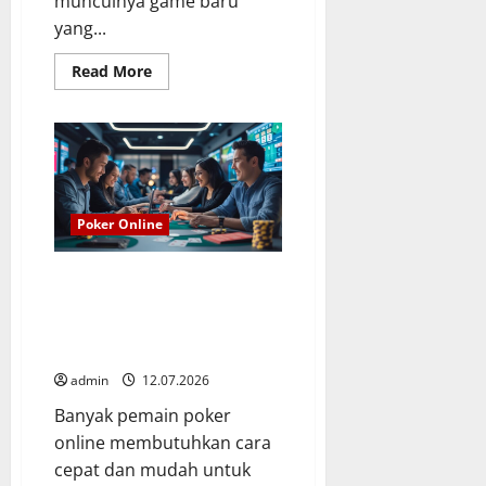
munculnya game baru
yang...
Read
Read More
more
about
Prediksi
Tren
Poker
Online
Indonesia
2026
–
Game
Poker Online
Baru,
Fitur
AI,
Cara Deposit dan Withdraw
dan
Promo
Poker Online Tercepat 2026 via
Gila-
Dana, OVO, dan Bank Lokal
Gilaan
yang
dengan Mudah dan Cepat
Seru
admin
12.07.2026
Banyak pemain poker
online membutuhkan cara
cepat dan mudah untuk