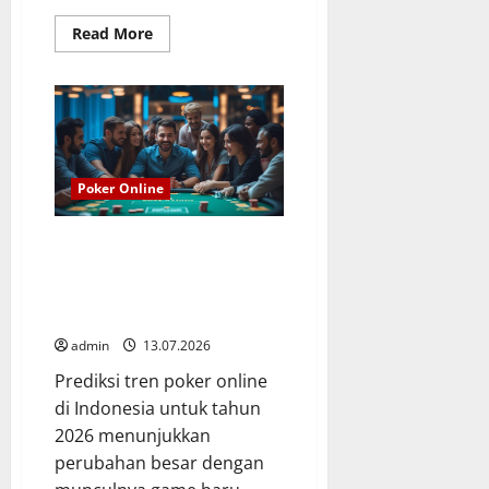
Read
Read More
more
about
Panduan
Lengkap
Menjadi
Pro
Player
Poker
Online
di
Poker Online
Tahun
2026
Dari
Prediksi Tren Poker Online
Nol
Sampai
Indonesia 2026 – Game Baru,
Profit
Fitur AI, dan Promo Gila-Gilaan
Besar
dengan
yang Seru
Tips
Sukses
admin
13.07.2026
dan
Strategi
Prediksi tren poker online
Terbaik
di Indonesia untuk tahun
2026 menunjukkan
perubahan besar dengan