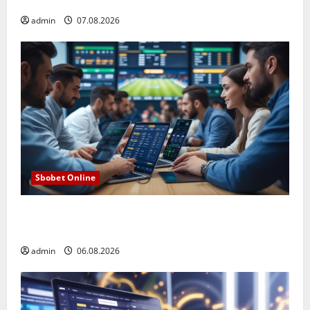
Seru
admin
07.08.2026
Sbobet Online
Sbobet Online Memahami Sistem Keamanan Dan
Perlindungan Akun Pengguna Dengan Mudah
admin
06.08.2026