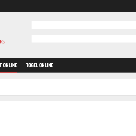
NG
T ONLINE
TOGEL ONLINE