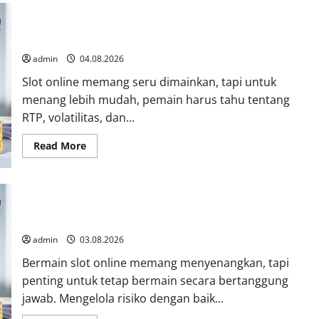
Slot Online Mengenal RTP Volatilitas Dan Fitur Permainan
Secara Umum Untuk Pemula yang Ingin Menang Mudah
admin
04.08.2026
Slot online memang seru dimainkan, tapi untuk
menang lebih mudah, pemain harus tahu tentang
RTP, volatilitas, dan...
Read
Read More
more
about
Slot
Online
Mengenal
Slot Online Panduan Bermain Secara Bertanggung Jawab Dan
RTP
Volatilitas
Mengelola Risiko dengan Tips Praktis dan Mudah
Dan
Fitur
admin
03.08.2026
Permainan
Secara
Bermain slot online memang menyenangkan, tapi
Umum
Untuk
penting untuk tetap bermain secara bertanggung
Pemula
yang
jawab. Mengelola risiko dengan baik...
Ingin
Menang