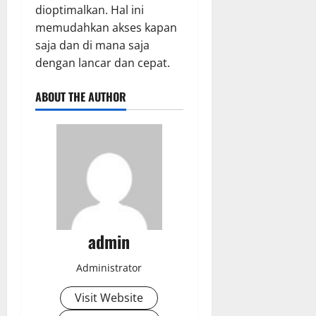
dioptimalkan. Hal ini
memudahkan akses kapan
saja dan di mana saja
dengan lancar dan cepat.
ABOUT THE AUTHOR
admin
Administrator
Visit Website