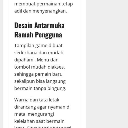
membuat permainan tetap
adil dan menyenangkan.
Desain Antarmuka
Ramah Pengguna
Tampilan game dibuat
sederhana dan mudah
dipahami. Menu dan
tombol mudah diakses,
sehingga pemain baru
sekalipun bisa langsung
bermain tanpa bingung.
Warna dan tata letak
dirancang agar nyaman di
mata, mengurangi
kelelahan saat bermain