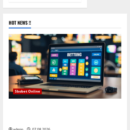
HOT NEWS !!
Sbobet Online
Sbobet Online Mengenal Inovasi Teknologi Dalam
Platform Permainan Digital Untuk Pengalaman Lebih
Seru
admin
07.08.2026