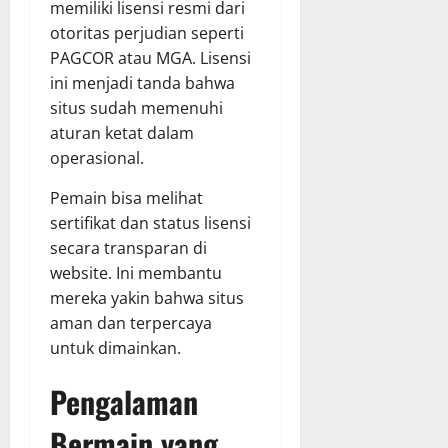
memiliki lisensi resmi dari
otoritas perjudian seperti
PAGCOR atau MGA. Lisensi
ini menjadi tanda bahwa
situs sudah memenuhi
aturan ketat dalam
operasional.
Pemain bisa melihat
sertifikat dan status lisensi
secara transparan di
website. Ini membantu
mereka yakin bahwa situs
aman dan terpercaya
untuk dimainkan.
Pengalaman
Bermain yang