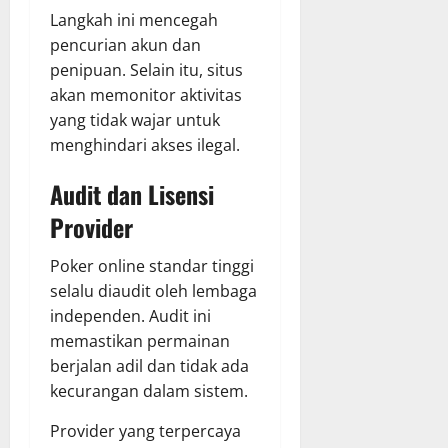
Langkah ini mencegah
pencurian akun dan
penipuan. Selain itu, situs
akan memonitor aktivitas
yang tidak wajar untuk
menghindari akses ilegal.
Audit dan Lisensi
Provider
Poker online standar tinggi
selalu diaudit oleh lembaga
independen. Audit ini
memastikan permainan
berjalan adil dan tidak ada
kecurangan dalam sistem.
Provider yang terpercaya