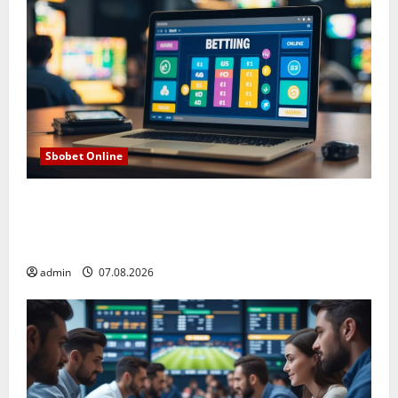
Sbobet Online
Sbobet Online Mengenal Inovasi Teknologi Dalam
Platform Permainan Digital Untuk Pengalaman Lebih
Seru
admin
07.08.2026