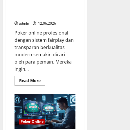
Transparan Berkualitas Modern
Seru
untuk Pengalaman Bermain
Terbaik
admin
12.06.2026
Poker online profesional
dengan sistem fairplay dan
transparan berkualitas
modern semakin dicari
oleh para pemain. Mereka
ingin...
Read
Read More
more
about
Poker
Online
Profesional
Dengan
Sistem
Fairplay
Dan
Transparan
Poker Online
Berkualitas
Modern