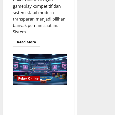
gameplay kompetitif dan
sistem stabil modern
transparan menjadi pilihan
banyak pemain saat ini.
Sistem...
Read
Read More
more
about
Poker
Online
Dengan
Gameplay
Kompetitif
Dan
Sistem
Stabil
Poker Online
Modern
Transparan
untuk
Poker Online Modern Dengan
Pengalaman
Bermain
Turnamen Aktif Dan Gameplay
Optimal
Berkualitas Modern Transparan
Untuk Pengalaman Bermain
Seru