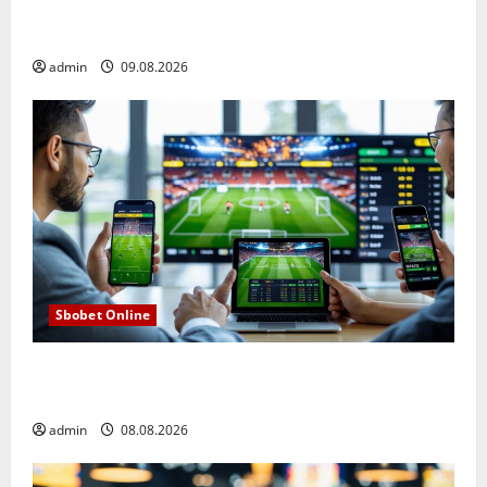
Pengalaman Pengguna Digital yang Mudah dan
Menyenangkan
admin
09.08.2026
Sbobet Online
Sbobet Online Panduan Mengenal Teknologi Yang
Digunakan Pada Platform Digital Untuk Pemula
admin
08.08.2026