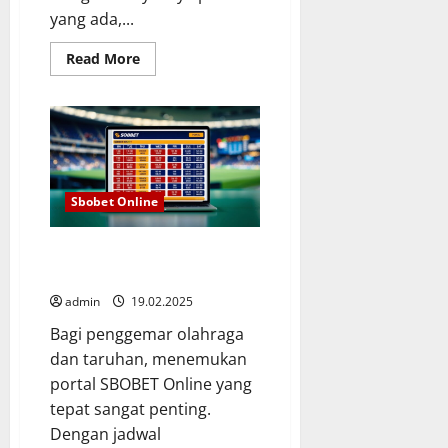
yang ada,...
Read
Read More
more
about
Agen
Sbobet
Terpercaya
dengan
Layanan
Pelanggan
24
Jam
Sbobet Online
Portal SBOBET Online Dengan
Jadwal Pertandingan Lengkap
admin
19.02.2025
Bagi penggemar olahraga
dan taruhan, menemukan
portal SBOBET Online yang
tepat sangat penting.
Dengan jadwal