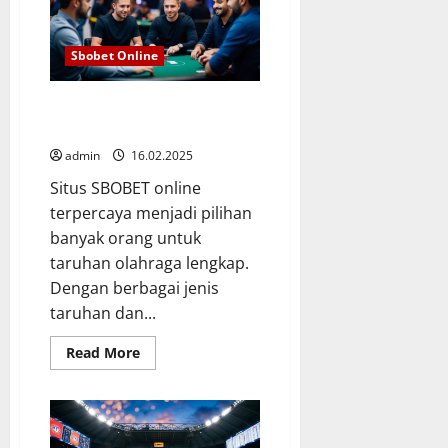
Odds
Tinggi
dan
Pasaran
Sbobet Online
Besar
Situs SBOBET Online Terpercaya
dengan Taruhan Olahraga
admin
16.02.2025
Situs SBOBET online
terpercaya menjadi pilihan
banyak orang untuk
taruhan olahraga lengkap.
Dengan berbagai jenis
taruhan dan...
Read
Read More
more
about
Situs
SBOBET
Online
Terpercaya