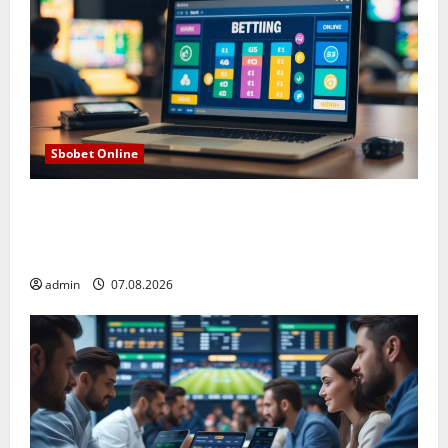
Sbobet Online
Sbobet Online Mengenal Inovasi Teknologi Dalam
Platform Permainan Digital Untuk Pengalaman Lebih
Seru
admin
07.08.2026