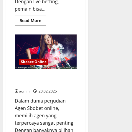
Dengan live betting,
pemain bisa...
Read
Read More
more
about
Agen
SBOBET
Online
dengan
Fitur
Live
Betting:
Pengalaman
Sbobet Online
Taruhan
yang
Seru
Agen Sbobet Terpercaya dengan
dan
Menguntungkan
Layanan Pelanggan 24 Jam
admin
20.02.2025
Dalam dunia perjudian
Agen Sbobet online,
memilih agen yang
terpercaya sangat penting.
Dengan banyaknya pilihan