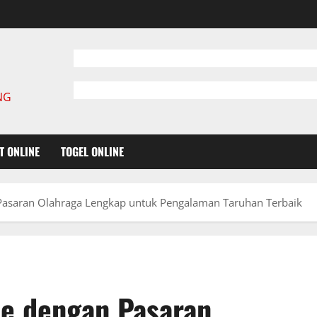
NG
T ONLINE
TOGEL ONLINE
asaran Olahraga Lengkap untuk Pengalaman Taruhan Terbaik
e dengan Pasaran