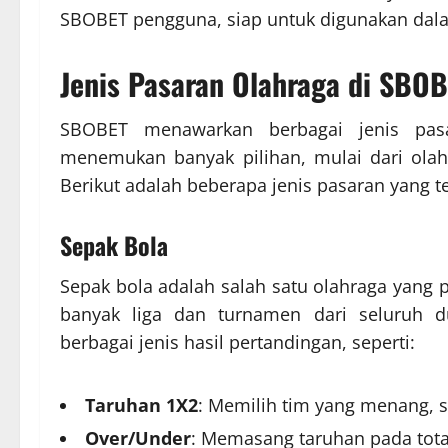
SBOBET pengguna, siap untuk digunakan dal
Jenis Pasaran Olahraga di SBO
SBOBET menawarkan berbagai jenis pas
menemukan banyak pilihan, mulai dari olah
Berikut adalah beberapa jenis pasaran yang te
Sepak Bola
Sepak bola adalah salah satu olahraga yang 
banyak liga dan turnamen dari seluruh 
berbagai jenis hasil pertandingan, seperti:
Taruhan 1X2
: Memilih tim yang menang, se
Over/Under
: Memasang taruhan pada total