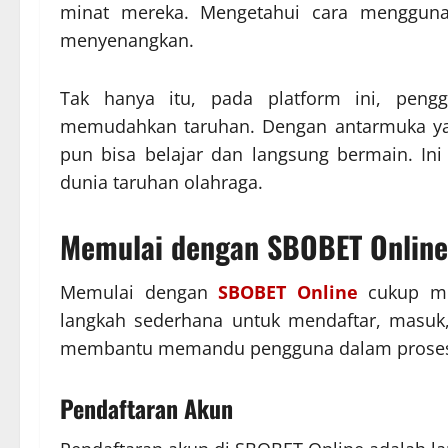
minat mereka. Mengetahui cara menggun
menyenangkan.
Tak hanya itu, pada platform ini, peng
memudahkan taruhan. Dengan antarmuka yang
pun bisa belajar dan langsung bermain. In
dunia taruhan olahraga.
Memulai dengan SBOBET Online
Memulai dengan
SBOBET Online
cukup mu
langkah sederhana untuk mendaftar, masuk,
membantu memandu pengguna dalam proses 
Pendaftaran Akun