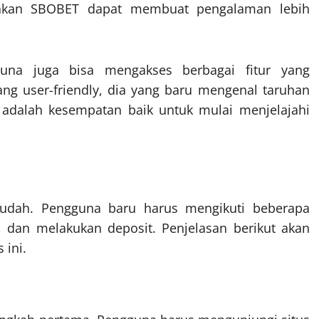
akan SBOBET dapat membuat pengalaman lebih
guna juga bisa mengakses berbagai fitur yang
 user-friendly, dia yang baru mengenal taruhan
i adalah kesempatan baik untuk mulai menjelajahi
dah. Pengguna baru harus mengikuti beberapa
 dan melakukan deposit. Penjelasan berikut akan
ini.