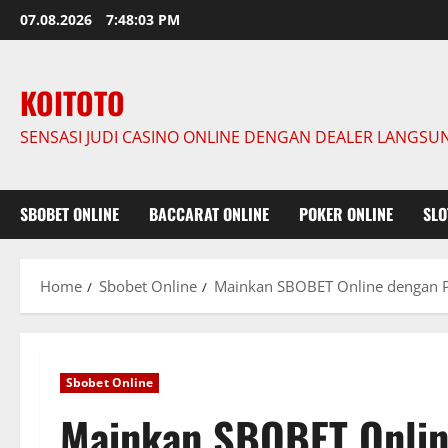
Skip
07.08.2026
7:48:04 PM
to
content
KOITOTO
SENSASI JUDI CASINO ONLINE DENGAN DEALER LANGSU
SBOBET ONLINE
BACCARAT ONLINE
POKER ONLINE
SLO
Home
Sbobet Online
Mainkan SBOBET Online dengan P
Sbobet Online
Mainkan SBOBET Onlin