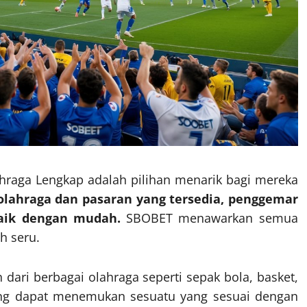
raga Lengkap adalah pilihan menarik bagi mereka
olahraga dan pasaran yang tersedia, penggemar
aik dengan mudah.
SBOBET menawarkan semua
h seru.
 dari berbagai olahraga seperti sepak bola, basket,
ang dapat menemukan sesuatu yang sesuai dengan