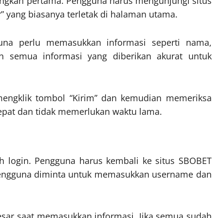
angkah pertama. Pengguna harus mengunjungi situs
r” yang biasanya terletak di halaman utama.
una perlu memasukkan informasi seperti nama,
n semua informasi yang diberikan akurat untuk
mengklik tombol “Kirim” dan kemudian memeriksa
cepat dan tidak memerlukan waktu lama.
ah login. Pengguna harus kembali ke situs SBOBET
, pengguna diminta untuk memasukkan username dan
esar saat memasukkan informasi. Jika semua sudah