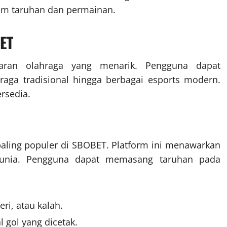
am taruhan dan permainan.
BET
aran olahraga yang menarik. Pengguna dapat
raga tradisional hingga berbagai esports modern.
rsedia.
paling populer di SBOBET. Platform ini menawarkan
dunia. Pengguna dapat memasang taruhan pada
ri, atau kalah.
 gol yang dicetak.