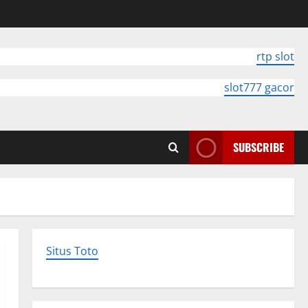
rtp slot
slot777 gacor
SUBSCRIBE
Situs Toto