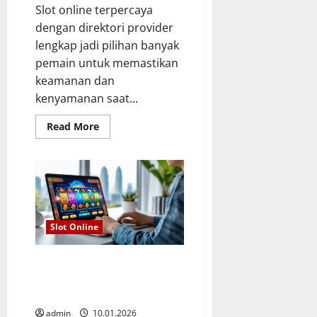
Slot online terpercaya
dengan direktori provider
lengkap jadi pilihan banyak
pemain untuk memastikan
keamanan dan
kenyamanan saat...
Read
Read More
more
about
Slot
Online
Terpercaya
Dengan
Direktori
Provider
Lengkap
untuk
Slot Online
Pengalaman
Bermain
Seru
Slot Online Indonesia Dengan
Platform Akses Cepat untuk
Pengalaman Bermain Seru
admin
10.01.2026