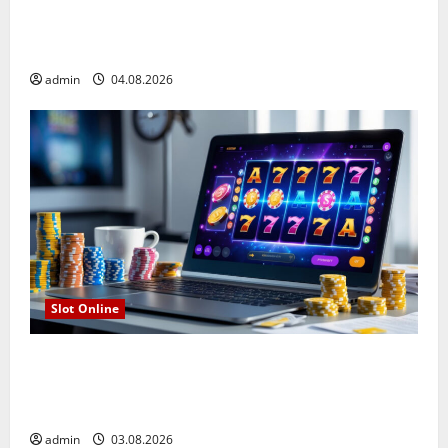
Slot Online Mengenal RTP Volatilitas Dan Fitur
Permainan Secara Umum Untuk Pemula yang Ingin
Menang Mudah
admin
04.08.2026
Slot Online
Slot Online Panduan Bermain Secara Bertanggung
Jawab Dan Mengelola Risiko dengan Tips Praktis dan
Mudah
admin
03.08.2026