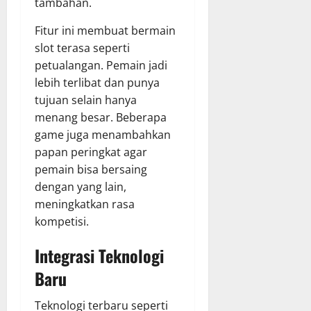
tambahan.
Fitur ini membuat bermain
slot terasa seperti
petualangan. Pemain jadi
lebih terlibat dan punya
tujuan selain hanya
menang besar. Beberapa
game juga menambahkan
papan peringkat agar
pemain bisa bersaing
dengan yang lain,
meningkatkan rasa
kompetisi.
Integrasi Teknologi
Baru
Teknologi terbaru seperti