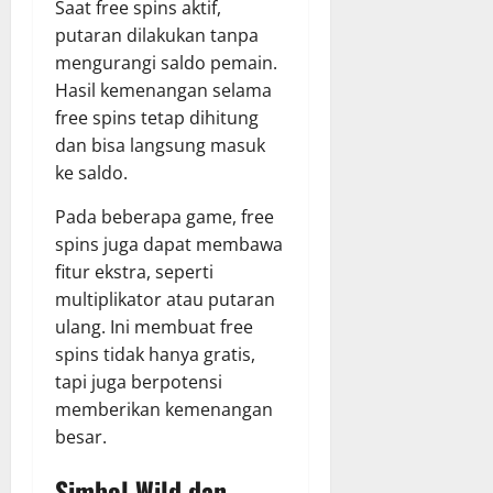
Saat free spins aktif,
putaran dilakukan tanpa
mengurangi saldo pemain.
Hasil kemenangan selama
free spins tetap dihitung
dan bisa langsung masuk
ke saldo.
Pada beberapa game, free
spins juga dapat membawa
fitur ekstra, seperti
multiplikator atau putaran
ulang. Ini membuat free
spins tidak hanya gratis,
tapi juga berpotensi
memberikan kemenangan
besar.
Simbol Wild dan