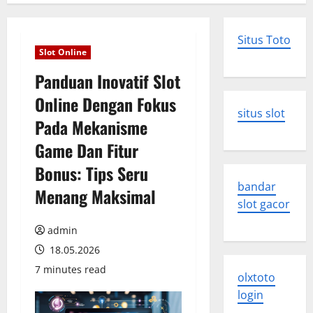
Situs Toto
Slot Online
Panduan Inovatif Slot
Online Dengan Fokus
situs slot
Pada Mekanisme
Game Dan Fitur
Bonus: Tips Seru
bandar
Menang Maksimal
slot gacor
admin
18.05.2026
7 minutes read
olxtoto
login