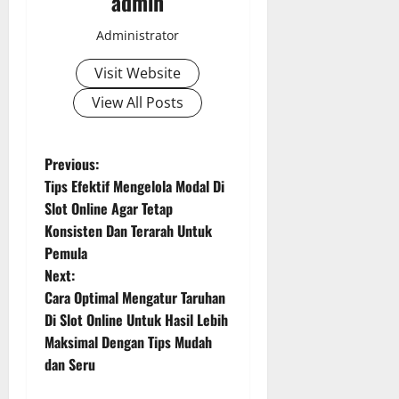
admin
Administrator
Visit Website
View All Posts
P
Previous:
Tips Efektif Mengelola Modal Di
o
Slot Online Agar Tetap
Konsisten Dan Terarah Untuk
s
Pemula
t
Next:
Cara Optimal Mengatur Taruhan
n
Di Slot Online Untuk Hasil Lebih
Maksimal Dengan Tips Mudah
a
dan Seru
v