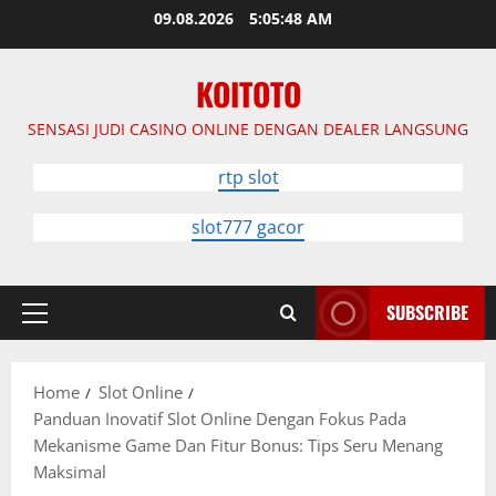
Skip
09.08.2026
5:05:49 AM
to
content
KOITOTO
SENSASI JUDI CASINO ONLINE DENGAN DEALER LANGSUNG
rtp slot
slot777 gacor
SUBSCRIBE
Primary
Menu
Home
Slot Online
Panduan Inovatif Slot Online Dengan Fokus Pada
Mekanisme Game Dan Fitur Bonus: Tips Seru Menang
Maksimal