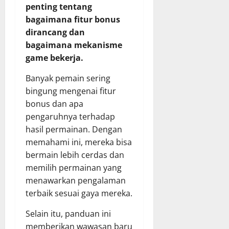
penting tentang
bagaimana fitur bonus
dirancang dan
bagaimana mekanisme
game bekerja.
Banyak pemain sering
bingung mengenai fitur
bonus dan apa
pengaruhnya terhadap
hasil permainan. Dengan
memahami ini, mereka bisa
bermain lebih cerdas dan
memilih permainan yang
menawarkan pengalaman
terbaik sesuai gaya mereka.
Selain itu, panduan ini
memberikan wawasan baru