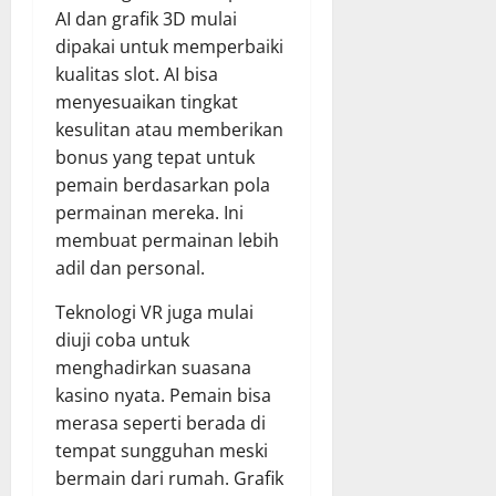
AI dan grafik 3D mulai
dipakai untuk memperbaiki
kualitas slot. AI bisa
menyesuaikan tingkat
kesulitan atau memberikan
bonus yang tepat untuk
pemain berdasarkan pola
permainan mereka. Ini
membuat permainan lebih
adil dan personal.
Teknologi VR juga mulai
diuji coba untuk
menghadirkan suasana
kasino nyata. Pemain bisa
merasa seperti berada di
tempat sungguhan meski
bermain dari rumah. Grafik