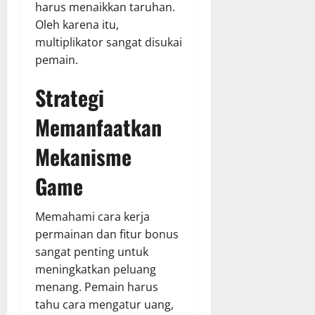
harus menaikkan taruhan.
Oleh karena itu,
multiplikator sangat disukai
pemain.
Strategi
Memanfaatkan
Mekanisme
Game
Memahami cara kerja
permainan dan fitur bonus
sangat penting untuk
meningkatkan peluang
menang. Pemain harus
tahu cara mengatur uang,