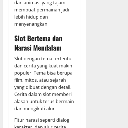
dan animasi yang tajam
membuat permainan jadi
lebih hidup dan
menyenangkan.
Slot Bertema dan
Narasi Mendalam
Slot dengan tema tertentu
dan cerita yang kuat makin
populer. Tema bisa berupa
film, mitos, atau sejarah
yang dibuat dengan detail.
Cerita dalam slot memberi
alasan untuk terus bermain
dan mengikuti alur.
Fitur narasi seperti dialog,
karakter, dan alur cerita