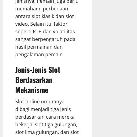
jenisnya. Pemain juga perlu
memahami perbedaan
antara slot klasik dan slot
video. Selain itu, faktor
seperti RTP dan volatilitas
sangat berpengaruh pada
hasil permainan dan
pengalaman pemain.
Jenis-Jenis Slot
Berdasarkan
Mekanisme
Slot online umumnya
dibagi menjadi tiga jenis
berdasarkan cara mereka
bekerja: slot tiga gulungan,
slot lima gulungan, dan slot