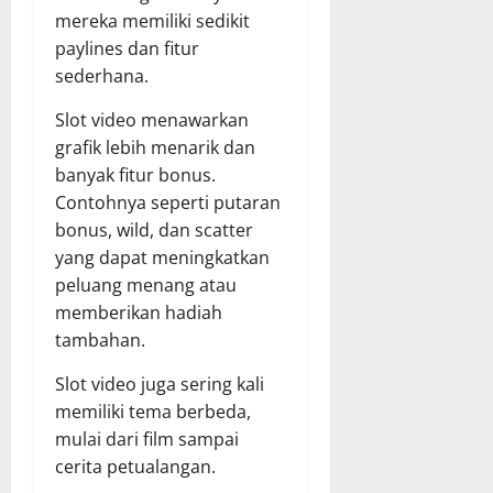
mereka memiliki sedikit
paylines dan fitur
sederhana.
Slot video menawarkan
grafik lebih menarik dan
banyak fitur bonus.
Contohnya seperti putaran
bonus, wild, dan scatter
yang dapat meningkatkan
peluang menang atau
memberikan hadiah
tambahan.
Slot video juga sering kali
memiliki tema berbeda,
mulai dari film sampai
cerita petualangan.