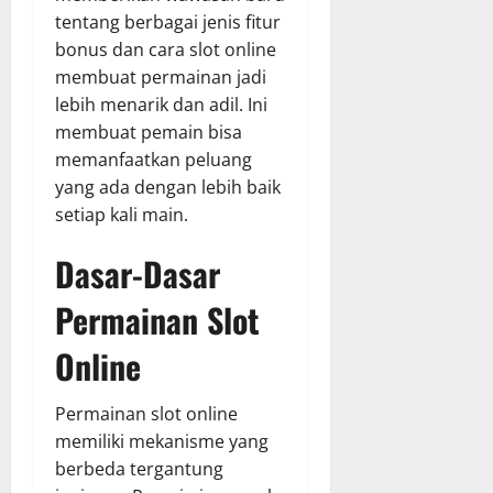
tentang berbagai jenis fitur
bonus dan cara slot online
membuat permainan jadi
lebih menarik dan adil. Ini
membuat pemain bisa
memanfaatkan peluang
yang ada dengan lebih baik
setiap kali main.
Dasar-Dasar
Permainan Slot
Online
Permainan slot online
memiliki mekanisme yang
berbeda tergantung