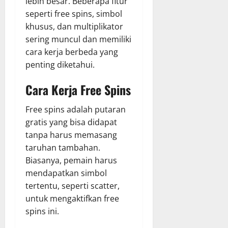
lebih besar. Beberapa fitur
seperti free spins, simbol
khusus, dan multiplikator
sering muncul dan memiliki
cara kerja berbeda yang
penting diketahui.
Cara Kerja Free Spins
Free spins adalah putaran
gratis yang bisa didapat
tanpa harus memasang
taruhan tambahan.
Biasanya, pemain harus
mendapatkan simbol
tertentu, seperti scatter,
untuk mengaktifkan free
spins ini.