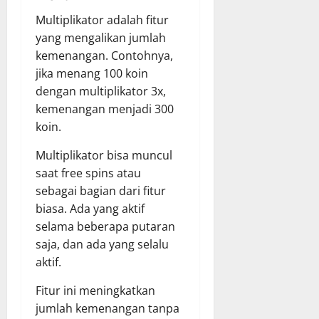
Multiplikator adalah fitur
yang mengalikan jumlah
kemenangan. Contohnya,
jika menang 100 koin
dengan multiplikator 3x,
kemenangan menjadi 300
koin.
Multiplikator bisa muncul
saat free spins atau
sebagai bagian dari fitur
biasa. Ada yang aktif
selama beberapa putaran
saja, dan ada yang selalu
aktif.
Fitur ini meningkatkan
jumlah kemenangan tanpa