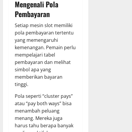
Mengenali Pola
Pembayaran
Setiap mesin slot memiliki
pola pembayaran tertentu
yang memengaruhi
kemenangan. Pemain perlu
mempelajari tabel
pembayaran dan melihat
simbol apa yang
memberikan bayaran
tinggi.
Pola seperti “cluster pays”
atau “pay both ways” bisa
menambah peluang
menang. Mereka juga
harus tahu berapa banyak