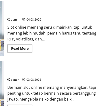
Slot Online Mengenal RTP Volatilitas Dan Fitur Permainan
Secara Umum Untuk Pemula yang Ingin Menang Mudah
admin
04.08.2026
Slot online memang seru dimainkan, tapi untuk
menang lebih mudah, pemain harus tahu tentang
RTP, volatilitas, dan...
Read
Read More
more
about
Slot
Online
Mengenal
Slot Online Panduan Bermain Secara Bertanggung Jawab Dan
RTP
Volatilitas
Mengelola Risiko dengan Tips Praktis dan Mudah
Dan
Fitur
admin
03.08.2026
Permainan
Secara
Bermain slot online memang menyenangkan, tapi
Umum
Untuk
penting untuk tetap bermain secara bertanggung
Pemula
yang
jawab. Mengelola risiko dengan baik...
Ingin
Menang