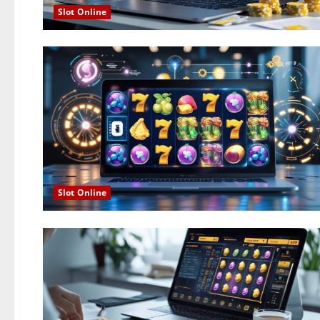
Slot Online
Slot Online