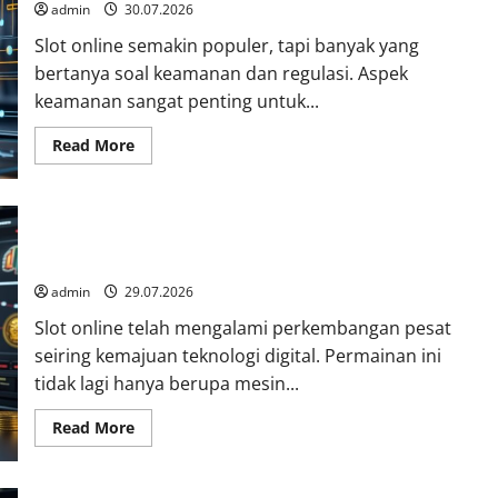
Dan
admin
30.07.2026
Teknologi
Platform
Slot online semakin populer, tapi banyak yang
Untuk
Pemula
bertanya soal keamanan dan regulasi. Aspek
keamanan sangat penting untuk...
Read
Read More
more
about
Slot
Online
Aspek
Slot Online Mengenal Perkembangan Permainan Digital dan
Keamanan
Regulasi
Inovasi Teknologi Terbaru yang Seru
dan
Penggunaan
admin
29.07.2026
Platform
Digital
Slot online telah mengalami perkembangan pesat
yang
Mudah
seiring kemajuan teknologi digital. Permainan ini
dan
Aman
tidak lagi hanya berupa mesin...
Read
Read More
more
about
Slot
Online