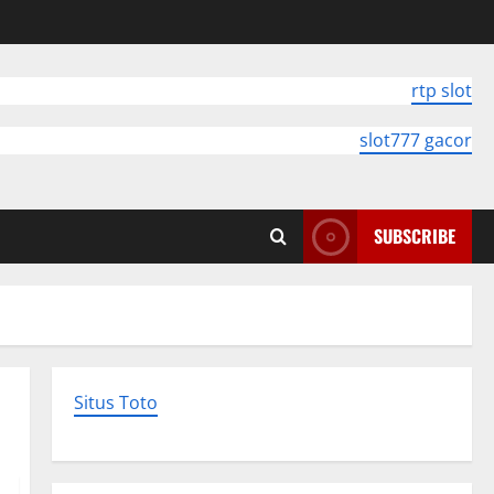
rtp slot
slot777 gacor
SUBSCRIBE
Situs Toto