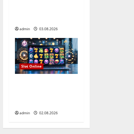
Bertanggung Jawab Dan
Mengelola Risiko dengan
Tips Praktis dan Mudah
admin
03.08.2026
Slot Online
Slot Online Panduan
Memahami Cara Kerja
Permainan Digital Modern
dengan Mudah dan Seru
admin
02.08.2026