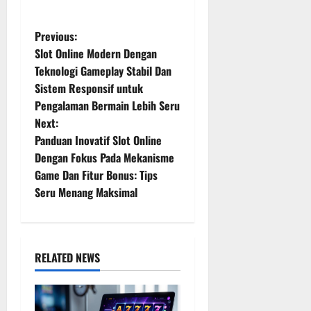
P
Previous:
Slot Online Modern Dengan
o
Teknologi Gameplay Stabil Dan
Sistem Responsif untuk
s
Pengalaman Bermain Lebih Seru
t
Next:
Panduan Inovatif Slot Online
n
Dengan Fokus Pada Mekanisme
Game Dan Fitur Bonus: Tips
a
Seru Menang Maksimal
v
i
RELATED NEWS
g
a