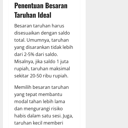
Penentuan Besaran
Taruhan Ideal
Besaran taruhan harus
disesuaikan dengan saldo
total. Umumnya, taruhan
yang disarankan tidak lebih
dari 2-5% dari saldo.
Misalnya, jika saldo 1 juta
rupiah, taruhan maksimal
sekitar 20-50 ribu rupiah.
Memilih besaran taruhan
yang tepat membantu
modal tahan lebih lama
dan mengurangi risiko
habis dalam satu sesi. Juga,
taruhan kecil memberi