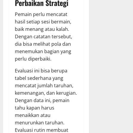
Perbaikan Strategi
Pemain perlu mencatat
hasil setiap sesi bermain,
baik menang atau kalah.
Dengan catatan tersebut,
dia bisa melihat pola dan
menemukan bagian yang
perlu diperbaiki.
Evaluasi ini bisa berupa
tabel sederhana yang
mencatat jumlah taruhan,
kemenangan, dan kerugian.
Dengan data ini, pemain
tahu kapan harus
menaikkan atau
menurunkan taruhan.
Evaluasi rutin membuat