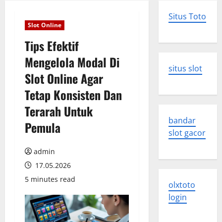
Situs Toto
Slot Online
Tips Efektif
Mengelola Modal Di
situs slot
Slot Online Agar
Tetap Konsisten Dan
Terarah Untuk
bandar
Pemula
slot gacor
admin
17.05.2026
5 minutes read
olxtoto
login