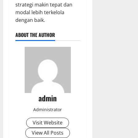
strategi makin tepat dan
modal lebih terkelola
dengan baik.
ABOUT THE AUTHOR
admin
Administrator
Visit Website
View All Posts