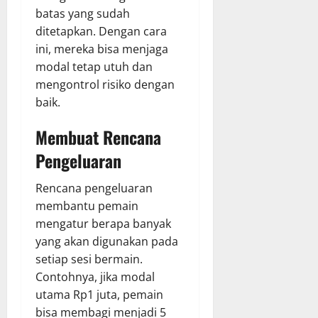
batas yang sudah
ditetapkan. Dengan cara
ini, mereka bisa menjaga
modal tetap utuh dan
mengontrol risiko dengan
baik.
Membuat Rencana
Pengeluaran
Rencana pengeluaran
membantu pemain
mengatur berapa banyak
yang akan digunakan pada
setiap sesi bermain.
Contohnya, jika modal
utama Rp1 juta, pemain
bisa membagi menjadi 5