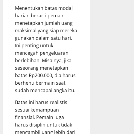
Menentukan batas modal
harian berarti pemain
menetapkan jumlah uang
maksimal yang siap mereka
gunakan dalam satu hari.
Ini penting untuk
mencegah pengeluaran
berlebihan. Misalnya, jika
seseorang menetapkan
batas Rp200.000, dia harus
berhenti bermain saat
sudah mencapai angka itu.
Batas ini harus realistis
sesuai kemampuan
finansial. Pemain juga
harus disiplin untuk tidak
mengambil uang lebih dari