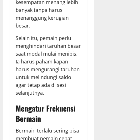
kesempatan menang lebih
banyak tanpa harus
menanggung kerugian
besar.
Selain itu, pemain perlu
menghindari taruhan besar
saat modal mulai menipis.
Ia harus paham kapan
harus mengurangi taruhan
untuk melindungi saldo
agar tetap ada di sesi
selanjutnya.
Mengatur Frekuensi
Bermain
Bermain terlalu sering bisa
membuat pemain cepat