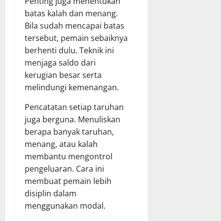
Penting juga menentukan
batas kalah dan menang.
Bila sudah mencapai batas
tersebut, pemain sebaiknya
berhenti dulu. Teknik ini
menjaga saldo dari
kerugian besar serta
melindungi kemenangan.
Pencatatan setiap taruhan
juga berguna. Menuliskan
berapa banyak taruhan,
menang, atau kalah
membantu mengontrol
pengeluaran. Cara ini
membuat pemain lebih
disiplin dalam
menggunakan modal.