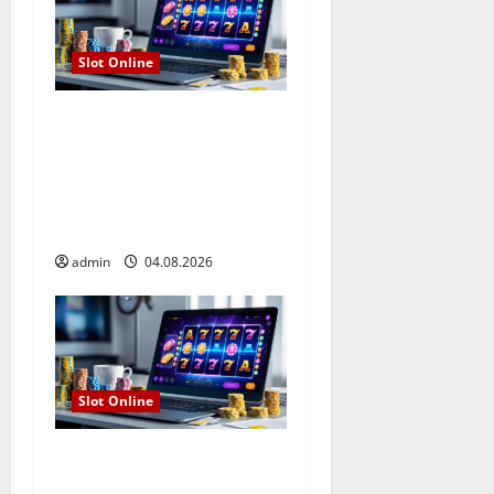
t
Slot Online
i
o
Slot Online Mengenal RTP
Volatilitas Dan Fitur
n
Permainan Secara Umum
Untuk Pemula yang Ingin
Menang Mudah
admin
04.08.2026
Slot Online
Slot Online Panduan
Bermain Secara