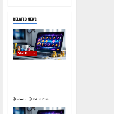
a
v
RELATED NEWS
i
g
a
Slot Online
t
Slot Online Mengenal RTP
i
Volatilitas Dan Fitur
o
Permainan Secara Umum
Untuk Pemula yang Ingin
n
Menang Mudah
admin
04.08.2026