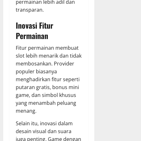
permainan lebih adil dan
transparan.
Inovasi Fitur
Permainan
Fitur permainan membuat
slot lebih menarik dan tidak
membosankan. Provider
populer biasanya
menghadirkan fitur seperti
putaran gratis, bonus mini
game, dan simbol khusus
yang menambah peluang
menang.
Selain itu, inovasi dalam
desain visual dan suara
juga penting. Game dengan