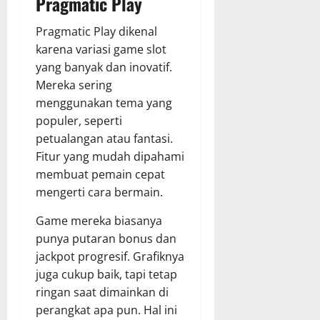
Pragmatic Play
Pragmatic Play dikenal
karena variasi game slot
yang banyak dan inovatif.
Mereka sering
menggunakan tema yang
populer, seperti
petualangan atau fantasi.
Fitur yang mudah dipahami
membuat pemain cepat
mengerti cara bermain.
Game mereka biasanya
punya putaran bonus dan
jackpot progresif. Grafiknya
juga cukup baik, tapi tetap
ringan saat dimainkan di
perangkat apa pun. Hal ini