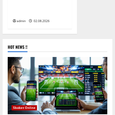
Memahami Cara Kerja
Permainan Digital Modern
dengan Mudah dan Seru
admin
02.08.2026
HOT NEWS !!
Sbobet Online