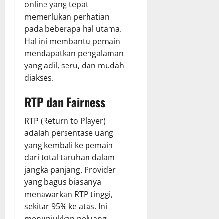
online yang tepat
memerlukan perhatian
pada beberapa hal utama.
Hal ini membantu pemain
mendapatkan pengalaman
yang adil, seru, dan mudah
diakses.
RTP dan Fairness
RTP (Return to Player)
adalah persentase uang
yang kembali ke pemain
dari total taruhan dalam
jangka panjang. Provider
yang bagus biasanya
menawarkan RTP tinggi,
sekitar 95% ke atas. Ini
menunjukkan peluang