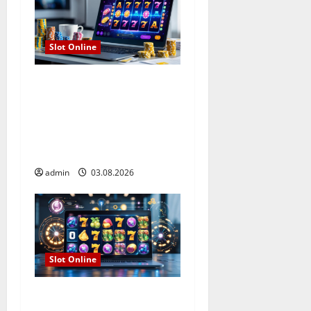
Slot Online
Slot Online Panduan
Bermain Secara
Bertanggung Jawab Dan
Mengelola Risiko dengan
Tips Praktis dan Mudah
admin
03.08.2026
Slot Online
Slot Online Panduan