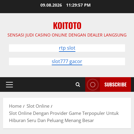
Skip
09.08.2026
11:29:58 PM
to
content
KOITOTO
SENSASI JUDI CASINO ONLINE DENGAN DEALER LANGSUNG
rtp slot
slot777 gacor
SUBSCRIBE
Primary
Menu
Home
Slot Online
Slot Online Dengan Provider Game Terpopuler Untuk
Hiburan Seru Dan Peluang Menang Besar