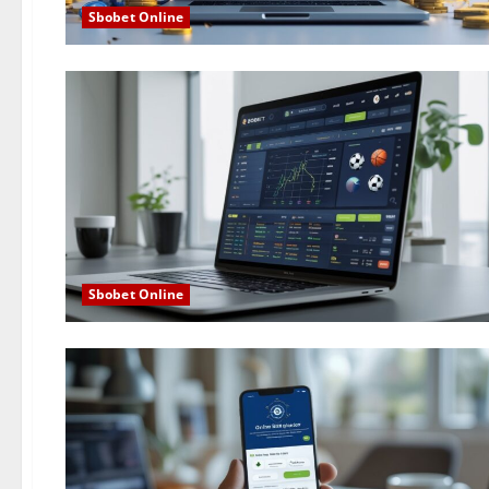
Sbobet Online
Sbobet Online