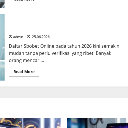
more
about
Link
Alternatif
Sbobet
Cara Daftar Sbobet Online 2026 Tanpa Verifikasi Ribet dan
Mobile
Terbaru
Langsung Bisa Deposit dengan Mudah dan Cepat
2026
Aman
admin
25.06.2026
Tanpa
Blokir
Daftar Sbobet Online pada tahun 2026 kini semakin
ISP
Untuk
mudah tanpa perlu verifikasi yang ribet. Banyak
Pengalaman
Taruhan
orang mencari...
Lancar
Read
Read More
more
about
Cara
Daftar
Sbobet
Online
2026
Tanpa
Verifikasi
Ribet
dan
Langsung
Bisa
Deposit