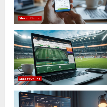
Sbobet Online
Sbobet Online