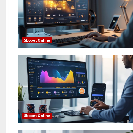
Sbobet Online
Sbobet Online