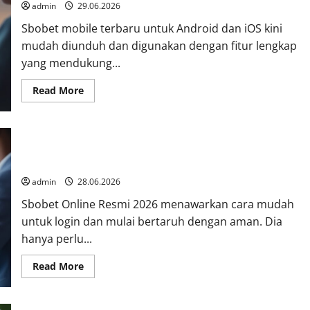
Masih
admin
29.06.2026
Terpercaya
dan
Sbobet mobile terbaru untuk Android dan iOS kini
Gacor?
Panduan
mudah diunduh dan digunakan dengan fitur lengkap
Lengkap
untuk
yang mendukung...
Pemain
Baru
Read
Read More
more
about
Download
Aplikasi
Sbobet
Sbobet Online Resmi 2026: Cara Login Mudah, Bonus New
Mobile
Android
Member, dan Tips Menang Seru
&
iOS
admin
28.06.2026
Terbaru
2026
Sbobet Online Resmi 2026 menawarkan cara mudah
Full
Fitur
untuk login dan mulai bertaruh dengan aman. Dia
untuk
Pengalaman
hanya perlu...
Taruhan
Lebih
Seru
Read
Read More
more
about
Sbobet
Online