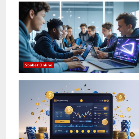
Sbobet Online