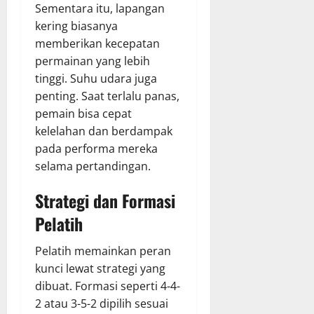
Sementara itu, lapangan
kering biasanya
memberikan kecepatan
permainan yang lebih
tinggi. Suhu udara juga
penting. Saat terlalu panas,
pemain bisa cepat
kelelahan dan berdampak
pada performa mereka
selama pertandingan.
Strategi dan Formasi
Pelatih
Pelatih memainkan peran
kunci lewat strategi yang
dibuat. Formasi seperti 4-4-
2 atau 3-5-2 dipilih sesuai