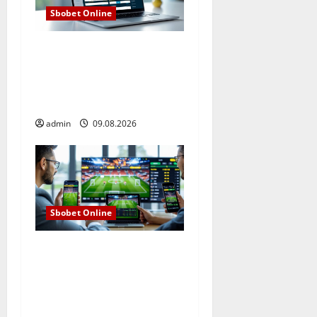
t
Sbobet Online
i
Sbobet Online Tinjauan Fitur
o
Platform Dan Pengalaman
Pengguna Digital yang
n
Mudah dan Menyenangkan
admin
09.08.2026
Sbobet Online
Sbobet Online Panduan
Mengenal Teknologi Yang
Digunakan Pada Platform
Digital Untuk Pemula