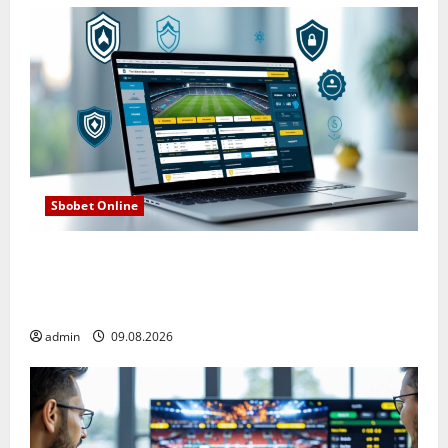
Sbobet Online
Sbobet Online Tinjauan Fitur Platform Dan
Pengalaman Pengguna Digital yang Mudah dan
Menyenangkan
admin
09.08.2026