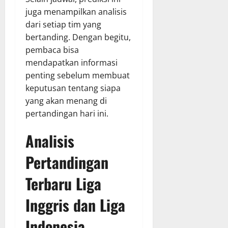
juga menampilkan analisis
dari setiap tim yang
bertanding. Dengan begitu,
pembaca bisa
mendapatkan informasi
penting sebelum membuat
keputusan tentang siapa
yang akan menang di
pertandingan hari ini.
Analisis
Pertandingan
Terbaru Liga
Inggris dan Liga
Indonesia