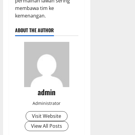
permainan lawan sering
membawa tim ke
kemenangan.
ABOUT THE AUTHOR
admin
Administrator
Visit Website
View All Posts