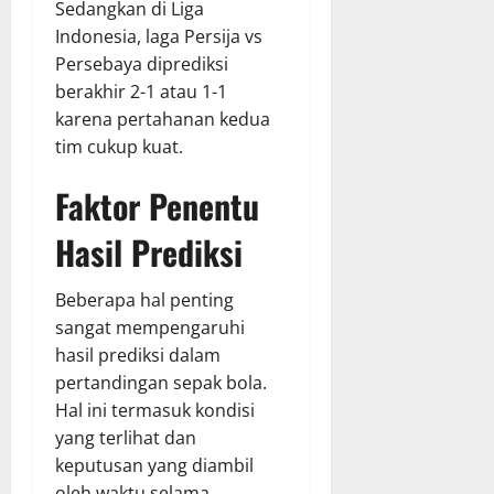
Sedangkan di Liga
Indonesia, laga Persija vs
Persebaya diprediksi
berakhir 2-1 atau 1-1
karena pertahanan kedua
tim cukup kuat.
Faktor Penentu
Hasil Prediksi
Beberapa hal penting
sangat mempengaruhi
hasil prediksi dalam
pertandingan sepak bola.
Hal ini termasuk kondisi
yang terlihat dan
keputusan yang diambil
oleh waktu selama