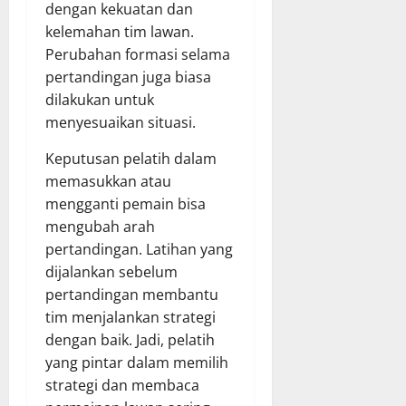
dengan kekuatan dan
kelemahan tim lawan.
Perubahan formasi selama
pertandingan juga biasa
dilakukan untuk
menyesuaikan situasi.
Keputusan pelatih dalam
memasukkan atau
mengganti pemain bisa
mengubah arah
pertandingan. Latihan yang
dijalankan sebelum
pertandingan membantu
tim menjalankan strategi
dengan baik. Jadi, pelatih
yang pintar dalam memilih
strategi dan membaca