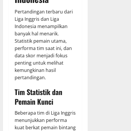
Pertandingan terbaru dari
Liga Inggris dan Liga
Indonesia menampilkan
banyak hal menarik.
Statistik pemain utama,
performa tim saat ini, dan
data skor menjadi fokus
penting untuk melihat
kemungkinan hasil
pertandingan.
Tim Statistik dan
Pemain Kunci
Beberapa tim di Liga Inggris
menunjukkan performa
kuat berkat pemain bintang