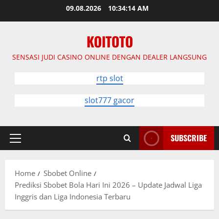
Skip
09.08.2026
10:34:15 AM
to
content
KOITOTO
SENSASI JUDI CASINO ONLINE DENGAN DEALER LANGSUNG
rtp slot
slot777 gacor
SUBSCRIBE
Primary
Menu
Home
Sbobet Online
Prediksi Sbobet Bola Hari Ini 2026 – Update Jadwal Liga
Inggris dan Liga Indonesia Terbaru