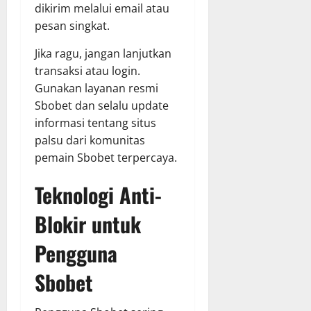
dikirim melalui email atau
pesan singkat.
Jika ragu, jangan lanjutkan
transaksi atau login.
Gunakan layanan resmi
Sbobet dan selalu update
informasi tentang situs
palsu dari komunitas
pemain Sbobet terpercaya.
Teknologi Anti-
Blokir untuk
Pengguna
Sbobet