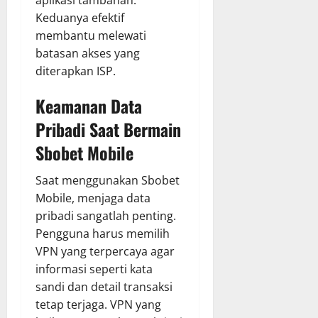
Keduanya efektif
membantu melewati
batasan akses yang
diterapkan ISP.
Keamanan Data
Pribadi Saat Bermain
Sbobet Mobile
Saat menggunakan Sbobet
Mobile, menjaga data
pribadi sangatlah penting.
Pengguna harus memilih
VPN yang terpercaya agar
informasi seperti kata
sandi dan detail transaksi
tetap terjaga. VPN yang