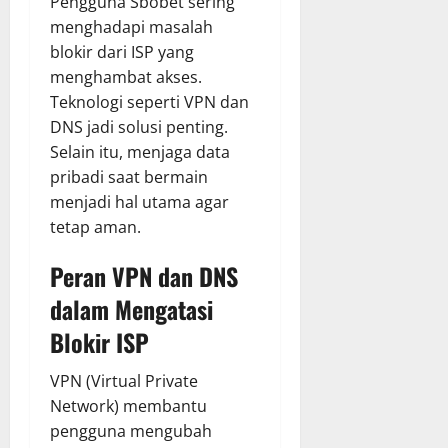
Pengguna Sbobet sering
menghadapi masalah
blokir dari ISP yang
menghambat akses.
Teknologi seperti VPN dan
DNS jadi solusi penting.
Selain itu, menjaga data
pribadi saat bermain
menjadi hal utama agar
tetap aman.
Peran VPN dan DNS
dalam Mengatasi
Blokir ISP
VPN (Virtual Private
Network) membantu
pengguna mengubah