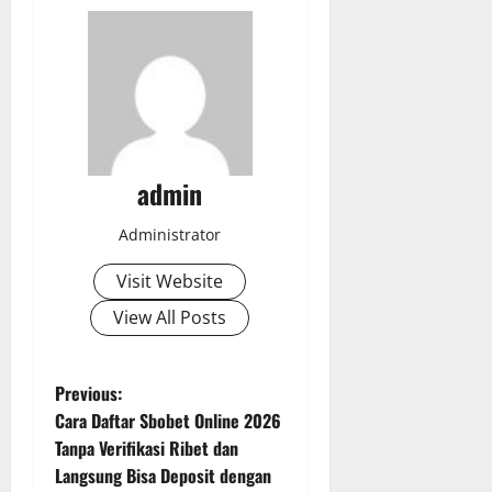
admin
Administrator
Visit Website
View All Posts
P
Previous:
Cara Daftar Sbobet Online 2026
o
Tanpa Verifikasi Ribet dan
Langsung Bisa Deposit dengan