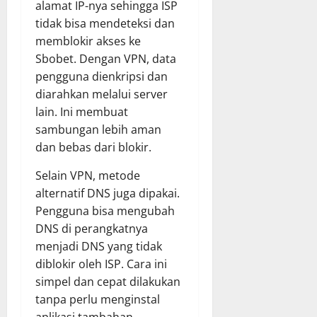
alamat IP-nya sehingga ISP
tidak bisa mendeteksi dan
memblokir akses ke
Sbobet. Dengan VPN, data
pengguna dienkripsi dan
diarahkan melalui server
lain. Ini membuat
sambungan lebih aman
dan bebas dari blokir.
Selain VPN, metode
alternatif DNS juga dipakai.
Pengguna bisa mengubah
DNS di perangkatnya
menjadi DNS yang tidak
diblokir oleh ISP. Cara ini
simpel dan cepat dilakukan
tanpa perlu menginstal
aplikasi tambahan.