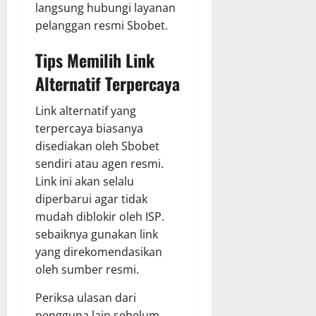
langsung hubungi layanan
pelanggan resmi Sbobet.
Tips Memilih Link
Alternatif Terpercaya
Link alternatif yang
terpercaya biasanya
disediakan oleh Sbobet
sendiri atau agen resmi.
Link ini akan selalu
diperbarui agar tidak
mudah diblokir oleh ISP.
sebaiknya gunakan link
yang direkomendasikan
oleh sumber resmi.
Periksa ulasan dari
pengguna lain sebelum