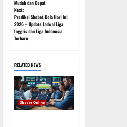
s
Mudah dan Cepat
t
Next:
Prediksi Sbobet Bola Hari Ini
n
2026 – Update Jadwal Liga
Inggris dan Liga Indonesia
a
Terbaru
v
i
RELATED NEWS
g
a
t
Sbobet Online
i
o
Sbobet Online Memahami
Sistem Keamanan Dan