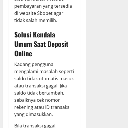
pembayaran yang tersedia
di website Sbobet agar
tidak salah memilih.
Solusi Kendala
Umum Saat Deposit
Online
Kadang pengguna
mengalami masalah seperti
saldo tidak otomatis masuk
atau transaksi gagal. Jika
saldo tidak bertambah,
sebaiknya cek nomor
rekening atau ID transaksi
yang dimasukkan.
Bila transaksi gagal,