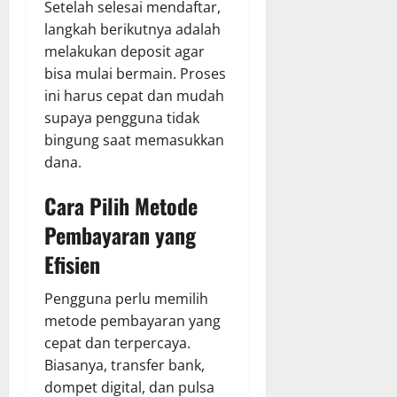
Setelah selesai mendaftar,
langkah berikutnya adalah
melakukan deposit agar
bisa mulai bermain. Proses
ini harus cepat dan mudah
supaya pengguna tidak
bingung saat memasukkan
dana.
Cara Pilih Metode
Pembayaran yang
Efisien
Pengguna perlu memilih
metode pembayaran yang
cepat dan terpercaya.
Biasanya, transfer bank,
dompet digital, dan pulsa