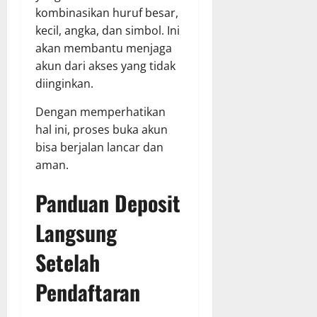
kombinasikan huruf besar,
kecil, angka, dan simbol. Ini
akan membantu menjaga
akun dari akses yang tidak
diinginkan.
Dengan memperhatikan
hal ini, proses buka akun
bisa berjalan lancar dan
aman.
Panduan Deposit
Langsung
Setelah
Pendaftaran