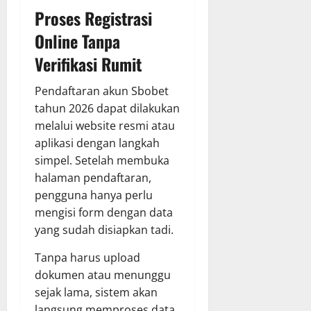
Proses Registrasi
Online Tanpa
Verifikasi Rumit
Pendaftaran akun Sbobet
tahun 2026 dapat dilakukan
melalui website resmi atau
aplikasi dengan langkah
simpel. Setelah membuka
halaman pendaftaran,
pengguna hanya perlu
mengisi form dengan data
yang sudah disiapkan tadi.
Tanpa harus upload
dokumen atau menunggu
sejak lama, sistem akan
langsung memproses data