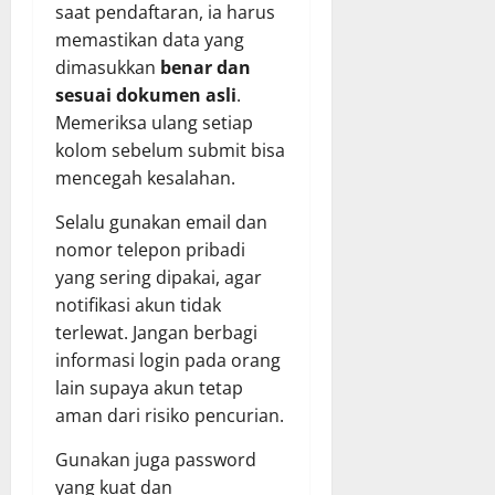
saat pendaftaran, ia harus
memastikan data yang
dimasukkan
benar dan
sesuai dokumen asli
.
Memeriksa ulang setiap
kolom sebelum submit bisa
mencegah kesalahan.
Selalu gunakan email dan
nomor telepon pribadi
yang sering dipakai, agar
notifikasi akun tidak
terlewat. Jangan berbagi
informasi login pada orang
lain supaya akun tetap
aman dari risiko pencurian.
Gunakan juga password
yang kuat dan