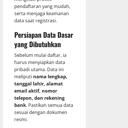
pendaftaran yang mudah,
serta menjaga keamanan
data saat registrasi.
Persiapan Data Dasar
yang Dibutuhkan
Sebelum mulai daftar, ia
harus menyiapkan data
pribadi utama. Data ini
meliputi
nama lengkap,
tanggal lahir, alamat
email aktif, nomor
telepon, dan rekening
bank
. Pastikan semua data
sesuai dengan dokumen
resmi.