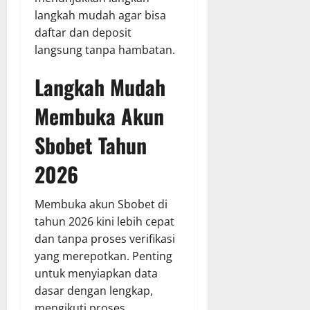
langkah mudah agar bisa
daftar dan deposit
langsung tanpa hambatan.
Langkah Mudah
Membuka Akun
Sbobet Tahun
2026
Membuka akun Sbobet di
tahun 2026 kini lebih cepat
dan tanpa proses verifikasi
yang merepotkan. Penting
untuk menyiapkan data
dasar dengan lengkap,
mengikuti proses