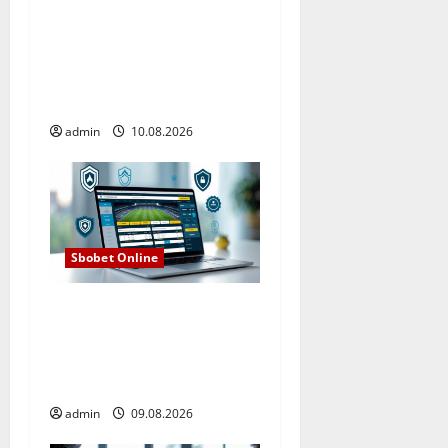
o
Sbobet Online Memahami
Perkembangan Layanan
n
Berbasis Internet Di Era
Modern dengan Mudah dan
Cepat
admin
10.08.2026
Sbobet Online
Sbobet Online Tinjauan Fitur
Platform Dan Pengalaman
Pengguna Digital yang
Mudah dan Menyenangkan
admin
09.08.2026