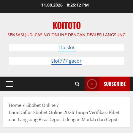
Skip
11.08.2026
8:25:13 PM
to
content
KOITOTO
SENSASI JUDI CASINO ONLINE DENGAN DEALER LANGSUNG
rtp slot
slot777 gacor
SUBSCRIBE
Primary
Menu
Home
Sbobet Online
Cara Daftar Sbobet Online 2026 Tanpa Verifikasi Ribet
dan Langsung Bisa Deposit dengan Mudah dan Cepat