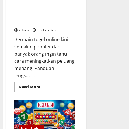
Togel
Panduan Lengkap Bermain Togel
Online
Online dengan Analisa Angka
untuk
Membaca
yang Terarah untuk Pemula
Pola
Seru dan Mudah
Angka
Lebih
admin
15.12.2025
Mendalam
dengan
Cara
Bermain togel online kini
Mudah
semakin populer dan
dan
Efektif
banyak orang ingin tahu
cara meningkatkan peluang
menang. Panduan
lengkap...
Read
Read More
more
about
Panduan
Lengkap
Bermain
Togel
Online
dengan
Analisa
Angka
Togel Online