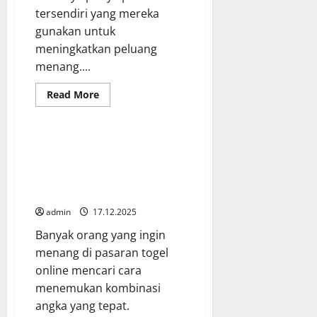
tersendiri yang mereka
gunakan untuk
meningkatkan peluang
menang....
Read
Read More
more
Togel Online
about
Rahasia
Pola
Togel
Teknik Menemukan Kombinasi
Online
Angka Potensial di Pasaran
yang
Sering
Togel Online Untuk Pemula
Dimanfaatkan
Friendly
Pemain
Berpengalaman
admin
17.12.2025
untuk
Menang
Maksimal
Banyak orang yang ingin
menang di pasaran togel
online mencari cara
menemukan kombinasi
angka yang tepat.