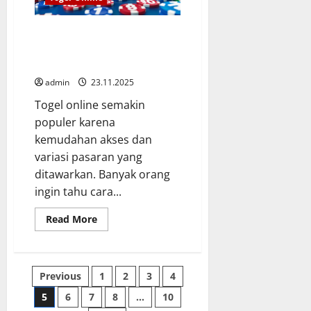
yang
Terarah
untuk
Togel Online: Panduan Lengkap
Pemula
Seru
Memahami Sistem dan Pasaran
dan
Populer dengan Mudah dan Seru
Mudah
admin
23.11.2025
Togel online semakin
populer karena
kemudahan akses dan
variasi pasaran yang
ditawarkan. Banyak orang
ingin tahu cara...
Read
Read More
more
about
Togel
Online:
Panduan
Posts
Previous
1
2
3
4
Lengkap
Memahami
Sistem
5
6
7
8
…
10
pagination
dan