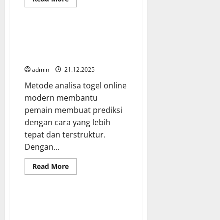
more
Togel Online
about
Situs
Togel
Online
Metode Analisa Togel Online
Terpercaya
Modern untuk Prediksi Lebih
dengan
Pasaran
Akurat dan Mudah Digunakan
Global
untuk
admin
21.12.2025
Pengalaman
Bermain
Metode analisa togel online
Aman
dan
modern membantu
Seru
pemain membuat prediksi
dengan cara yang lebih
tepat dan terstruktur.
Dengan...
Read
Read More
more
Togel Online
about
Metode
Analisa
Togel
Kunci Menetapkan Angka
Online
Unggulan Berdasarkan Tren
Modern