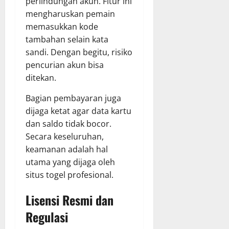
perlindungan akun. Fitur ini
mengharuskan pemain
memasukkan kode
tambahan selain kata
sandi. Dengan begitu, risiko
pencurian akun bisa
ditekan.
Bagian pembayaran juga
dijaga ketat agar data kartu
dan saldo tidak bocor.
Secara keseluruhan,
keamanan adalah hal
utama yang dijaga oleh
situs togel profesional.
Lisensi Resmi dan
Regulasi