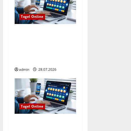
t
Togel Online
i
o
Togel Online Terpercaya
Dengan Pasaran Lengkap
n
Dan Data Result Terupdate
Untuk Pengalaman Bermain
Maksimal
admin
28.07.2026
Togel Online
Togel Online Terbaik Dengan
Platform Modern Dan