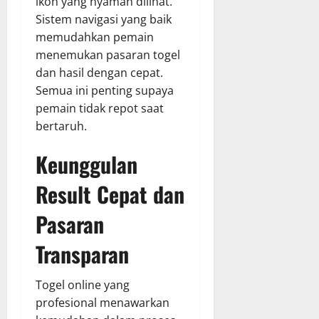
ikon yang nyaman dilihat.
Sistem navigasi yang baik
memudahkan pemain
menemukan pasaran togel
dan hasil dengan cepat.
Semua ini penting supaya
pemain tidak repot saat
bertaruh.
Keunggulan
Result Cepat dan
Pasaran
Transparan
Togel online yang
profesional menawarkan