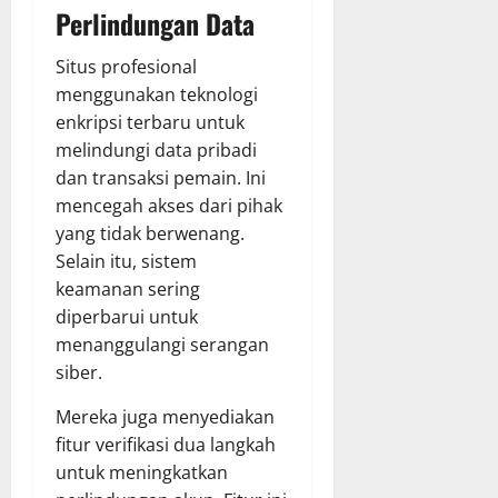
Perlindungan Data
Situs profesional
menggunakan teknologi
enkripsi terbaru untuk
melindungi data pribadi
dan transaksi pemain. Ini
mencegah akses dari pihak
yang tidak berwenang.
Selain itu, sistem
keamanan sering
diperbarui untuk
menanggulangi serangan
siber.
Mereka juga menyediakan
fitur verifikasi dua langkah
untuk meningkatkan