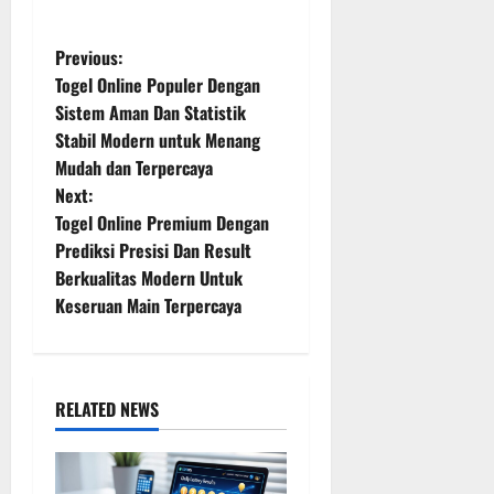
P
Previous:
Togel Online Populer Dengan
o
Sistem Aman Dan Statistik
Stabil Modern untuk Menang
s
Mudah dan Terpercaya
t
Next:
Togel Online Premium Dengan
n
Prediksi Presisi Dan Result
Berkualitas Modern Untuk
a
Keseruan Main Terpercaya
v
i
RELATED NEWS
g
a