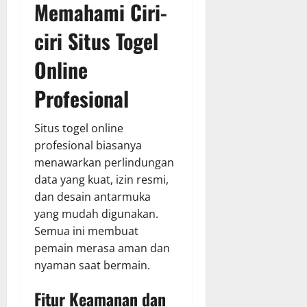
Memahami Ciri-
ciri Situs Togel
Online
Profesional
Situs togel online
profesional biasanya
menawarkan perlindungan
data yang kuat, izin resmi,
dan desain antarmuka
yang mudah digunakan.
Semua ini membuat
pemain merasa aman dan
nyaman saat bermain.
Fitur Keamanan dan