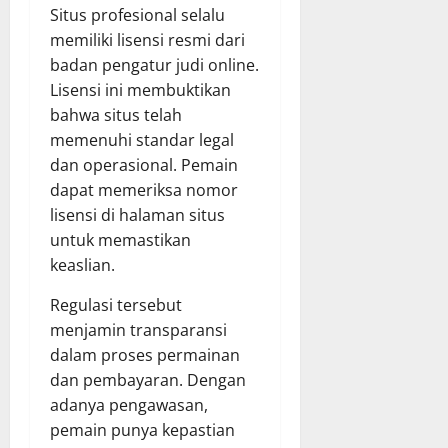
Situs profesional selalu
memiliki lisensi resmi dari
badan pengatur judi online.
Lisensi ini membuktikan
bahwa situs telah
memenuhi standar legal
dan operasional. Pemain
dapat memeriksa nomor
lisensi di halaman situs
untuk memastikan
keaslian.
Regulasi tersebut
menjamin transparansi
dalam proses permainan
dan pembayaran. Dengan
adanya pengawasan,
pemain punya kepastian