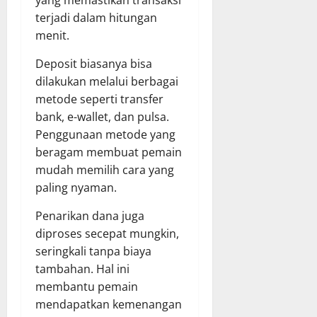
terjadi dalam hitungan
menit.
Deposit biasanya bisa
dilakukan melalui berbagai
metode seperti transfer
bank, e-wallet, dan pulsa.
Penggunaan metode yang
beragam membuat pemain
mudah memilih cara yang
paling nyaman.
Penarikan dana juga
diproses secepat mungkin,
seringkali tanpa biaya
tambahan. Hal ini
membantu pemain
mendapatkan kemenangan