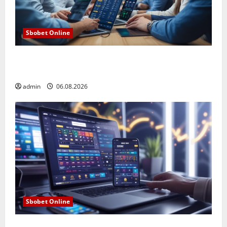
Sbobet Online
Sbobet Online Memahami Sistem Keamanan Dan
Perlindungan Akun Pengguna Dengan Mudah
admin
06.08.2026
Sbobet Online