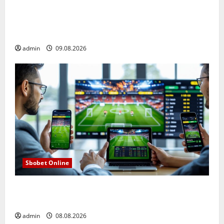
Sbobet Online Tinjauan Fitur Platform Dan
Pengalaman Pengguna Digital yang Mudah dan
Menyenangkan
admin
09.08.2026
Sbobet Online
Sbobet Online Panduan Mengenal Teknologi Yang
Digunakan Pada Platform Digital Untuk Pemula
admin
08.08.2026