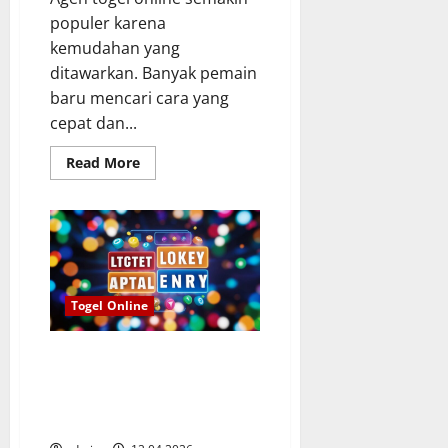
populer karena
kemudahan yang
ditawarkan. Banyak pemain
baru mencari cara yang
cepat dan...
Read
Read More
more
about
Agen
Togel
Online
dengan
Sistem
Pendaftaran
yang
Mudah:
Togel Online
Solusi
Praktis
untuk
Portal Judi Togel Online Dengan
Pemain
Baru
Berbagai Pilihan Pasaran:
Temukan Keseruan Permainan
Anda!