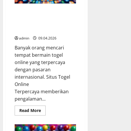
untuk
Menang
Situs Togel Online Terpercaya
Lebih
Mudah
dengan Pasaran Internasional:
Temukan Keseruan dan
Keamanan Bermain Online!
admin
09.04.2026
Banyak orang mencari
tempat bermain togel
online yang terpercaya
dengan pasaran
internasional. Situs Togel
Online
Terpercaya memberikan
pengalaman...
Read
Read More
more
about
Situs
Togel
Online