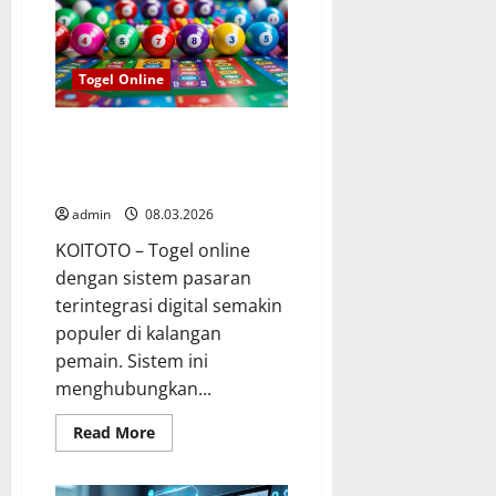
Terpercaya
dengan
Pasaran
Internasional:
Temukan
Togel Online
Keseruan
dan
Keamanan
Togel Online dengan Sistem
Bermain
Online!
Pasaran Terintegrasi Digital
yang Mudah dan Terpercaya
admin
08.03.2026
KOITOTO – Togel online
dengan sistem pasaran
terintegrasi digital semakin
populer di kalangan
pemain. Sistem ini
menghubungkan...
Read
Read More
more
about
Togel
Online