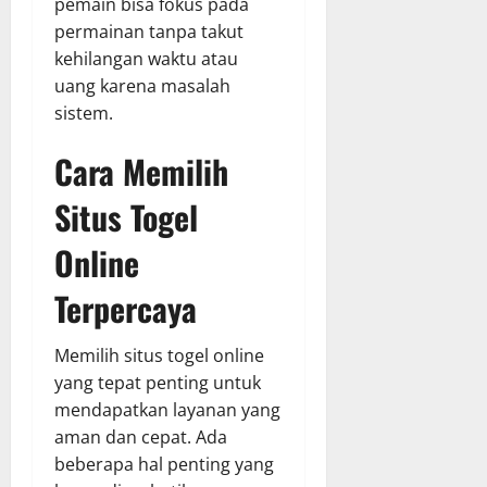
pemain bisa fokus pada
permainan tanpa takut
kehilangan waktu atau
uang karena masalah
sistem.
Cara Memilih
Situs Togel
Online
Terpercaya
Memilih situs togel online
yang tepat penting untuk
mendapatkan layanan yang
aman dan cepat. Ada
beberapa hal penting yang