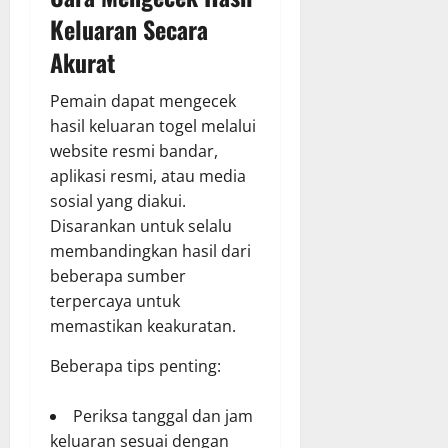
Keluaran Secara
Akurat
Pemain dapat mengecek
hasil keluaran togel melalui
website resmi bandar,
aplikasi resmi, atau media
sosial yang diakui.
Disarankan untuk selalu
membandingkan hasil dari
beberapa sumber
terpercaya untuk
memastikan keakuratan.
Beberapa tips penting:
Periksa tanggal dan jam
keluaran sesuai dengan