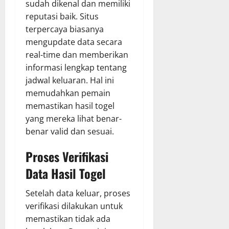
sudah dikenal dan memiliki
reputasi baik. Situs
terpercaya biasanya
mengupdate data secara
real-time dan memberikan
informasi lengkap tentang
jadwal keluaran. Hal ini
memudahkan pemain
memastikan hasil togel
yang mereka lihat benar-
benar valid dan sesuai.
Proses Verifikasi
Data Hasil Togel
Setelah data keluar, proses
verifikasi dilakukan untuk
memastikan tidak ada