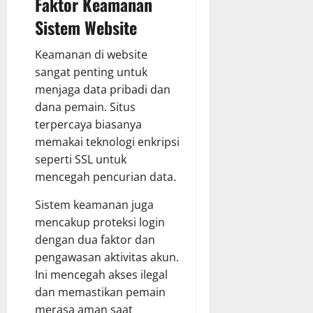
Faktor Keamanan
Sistem Website
Keamanan di website
sangat penting untuk
menjaga data pribadi dan
dana pemain. Situs
terpercaya biasanya
memakai teknologi enkripsi
seperti SSL untuk
mencegah pencurian data.
Sistem keamanan juga
mencakup proteksi login
dengan dua faktor dan
pengawasan aktivitas akun.
Ini mencegah akses ilegal
dan memastikan pemain
merasa aman saat