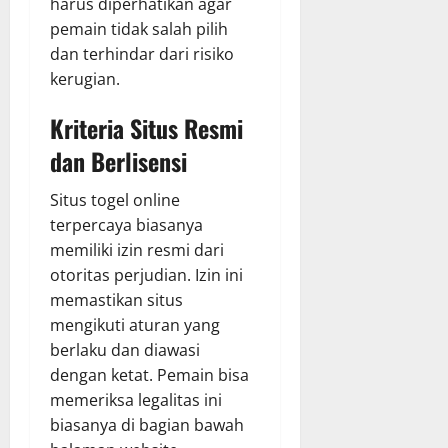
harus diperhatikan agar
pemain tidak salah pilih
dan terhindar dari risiko
kerugian.
Kriteria Situs Resmi
dan Berlisensi
Situs togel online
terpercaya biasanya
memiliki izin resmi dari
otoritas perjudian. Izin ini
memastikan situs
mengikuti aturan yang
berlaku dan diawasi
dengan ketat. Pemain bisa
memeriksa legalitas ini
biasanya di bagian bawah