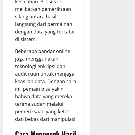
kesalahan. Proses ini
melibatkan pemeriksaan
silang antara hasil
langsung dari permainan
dengan data yang tercatat
di sistem.
Beberapa bandar online
juga menggunakan
teknologi enkripsi dan
audit rutin untuk menjaga
keaslian data. Dengan cara
ini, pemain bisa yakin
bahwa data yang mereka
terima sudah melalui
pemeriksaan yang ketat
dan bebas dari manipulasi.
Cara Mengecek Hasil