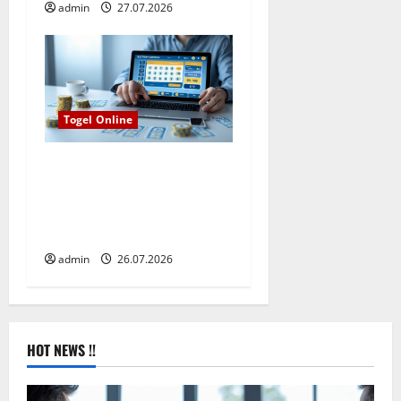
admin
27.07.2026
Togel Online
Togel Online Resmi Dengan
Informasi Keluaran Harian
Dan Statistik Lengkap Untuk
Pemula dan Penggemar
admin
26.07.2026
HOT NEWS !!