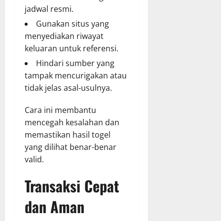
jadwal resmi.
Gunakan situs yang
menyediakan riwayat
keluaran untuk referensi.
Hindari sumber yang
tampak mencurigakan atau
tidak jelas asal-usulnya.
Cara ini membantu
mencegah kesalahan dan
memastikan hasil togel
yang dilihat benar-benar
valid.
Transaksi Cepat
dan Aman