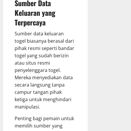
Sumber Data
Keluaran yang
Terpercaya
Sumber data keluaran
togel biasanya berasal dari
pihak resmi seperti bandar
togel yang sudah berizin
atau situs resmi
penyelenggara togel.
Mereka menyediakan data
secara langsung tanpa
campur tangan pihak
ketiga untuk menghindari
manipulasi.
Penting bagi pemain untuk
memilih sumber yang