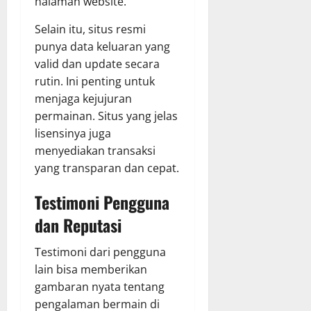
halaman website.
Selain itu, situs resmi
punya data keluaran yang
valid dan update secara
rutin. Ini penting untuk
menjaga kejujuran
permainan. Situs yang jelas
lisensinya juga
menyediakan transaksi
yang transparan dan cepat.
Testimoni Pengguna
dan Reputasi
Testimoni dari pengguna
lain bisa memberikan
gambaran nyata tentang
pengalaman bermain di