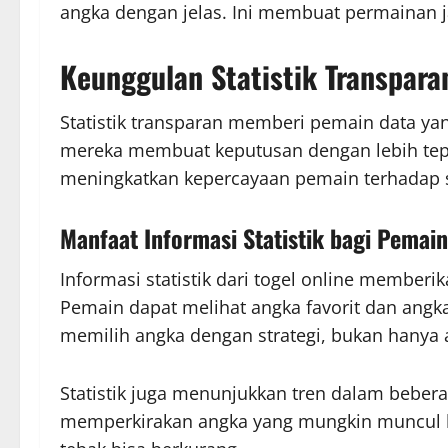
angka dengan jelas. Ini membuat permainan ja
Keunggulan Statistik Transpara
Statistik transparan memberi pemain data yan
mereka membuat keputusan dengan lebih tepat
meningkatkan kepercayaan pemain terhadap s
Manfaat Informasi Statistik bagi Pemain
Informasi statistik dari togel online member
Pemain dapat melihat angka favorit dan angk
memilih angka dengan strategi, bukan hanya a
Statistik juga menunjukkan tren dalam bebera
memperkirakan angka yang mungkin muncul be