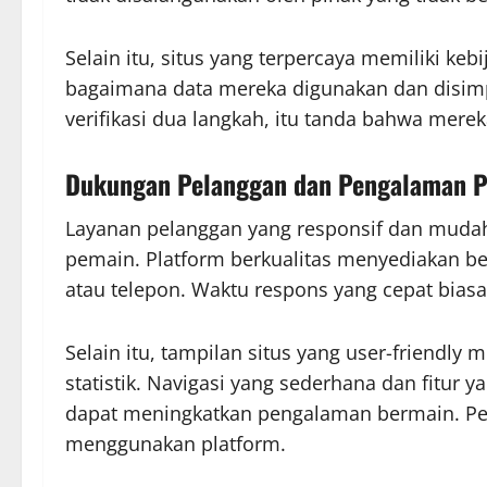
Selain itu, situs yang terpercaya memiliki ke
bagaimana data mereka digunakan dan disimpa
verifikasi dua langkah, itu tanda bahwa mer
Dukungan Pelanggan dan Pengalaman 
Layanan pelanggan yang responsif dan mud
pemain. Platform berkualitas menyediakan beb
atau telepon. Waktu respons yang cepat biasan
Selain itu, tampilan situs yang user-friend
statistik. Navigasi yang sederhana dan fitur 
dapat meningkatkan pengalaman bermain. Pem
menggunakan platform.