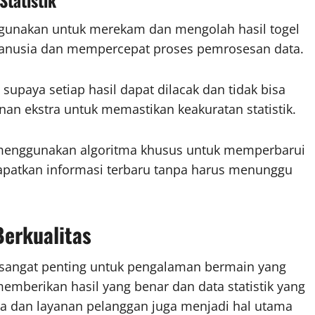
tatistik
digunakan untuk merekam dan mengolah hasil togel
manusia dan mempercepat proses pemrosesan data.
supaya setiap hasil dapat dilacak dan tidak bisa
an ekstra untuk memastikan keakuratan statistik.
ga menggunakan algoritma khusus untuk memperbarui
dapatkan informasi terbaru tanpa harus menunggu
Berkualitas
 sangat penting untuk pengalaman bermain yang
memberikan hasil yang benar dan data statistik yang
ta dan layanan pelanggan juga menjadi hal utama