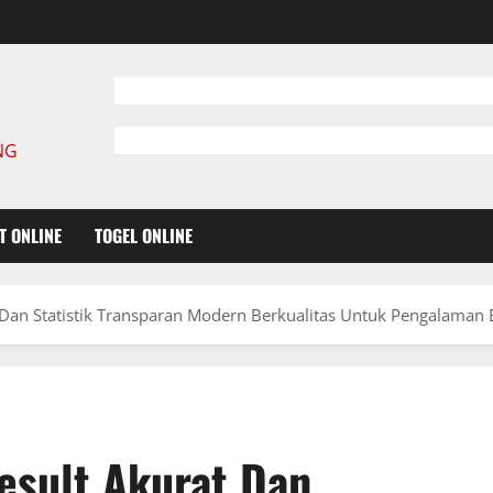
NG
T ONLINE
TOGEL ONLINE
 Dan Statistik Transparan Modern Berkualitas Untuk Pengalaman
esult Akurat Dan