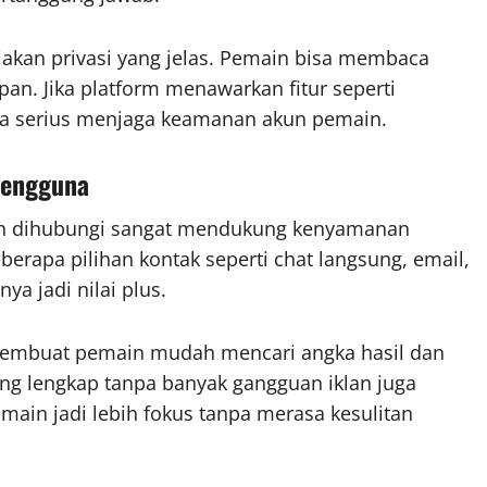
bijakan privasi yang jelas. Pemain bisa membaca
n. Jika platform menawarkan fitur seperti
eka serius menjaga keamanan akun pemain.
Pengguna
ah dihubungi sangat mendukung kenyamanan
erapa pilihan kontak seperti chat langsung, email,
ya jadi nilai plus.
ly membuat pemain mudah mencari angka hasil dan
yang lengkap tanpa banyak gangguan iklan juga
ain jadi lebih fokus tanpa merasa kesulitan