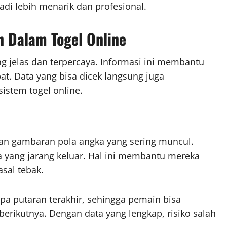
di lebih menarik dan profesional.
n Dalam Togel Online
g jelas dan terpercaya. Informasi ini membantu
. Data yang bisa dicek langsung juga
istem togel online.
ikan gambaran pola angka yang sering muncul.
a yang jarang keluar. Hal ini membantu mereka
sal tebak.
pa putaran terakhir, sehingga pemain bisa
rikutnya. Dengan data yang lengkap, risiko salah