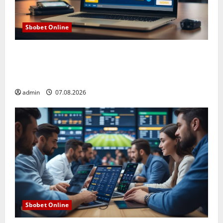
Sbobet Online
Sbobet Online Mengenal Inovasi Teknologi Dalam
Platform Permainan Digital Untuk Pengalaman Lebih
Seru
admin
07.08.2026
Sbobet Online