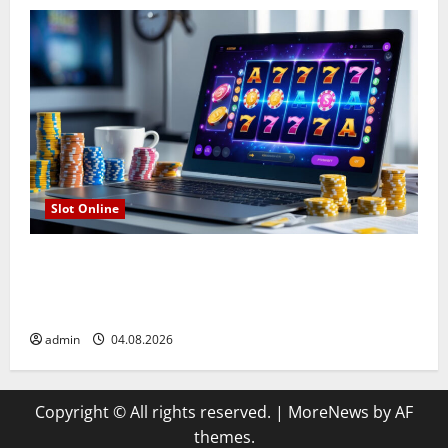
Slot Online
Slot Online Mengenal RTP Volatilitas Dan Fitur
Permainan Secara Umum Untuk Pemula yang Ingin
Menang Mudah
admin
04.08.2026
Copyright © All rights reserved.
|
MoreNews
by AF
themes.