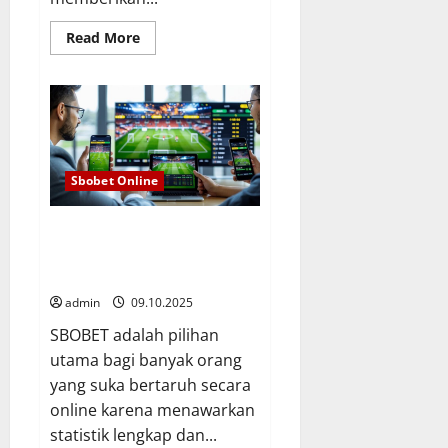
Read
Read More
more
about
SBOBET
Online
Terpercaya
dengan
Pilihan
Pasaran
Lengkap
untuk
Sbobet Online
Pengalaman
Taruhan
Seru
SBOBET Online Favorit dengan
Statistik Lengkap dan Prediksi
Tepat untuk Menang Mudah
admin
09.10.2025
SBOBET adalah pilihan
utama bagi banyak orang
yang suka bertaruh secara
online karena menawarkan
statistik lengkap dan...