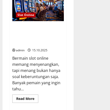
Online
dengan
Koleksi
Game
Terlengkap
Slot Online
untuk
Hiburan
Seru
Tips dan Trik Bermain Slot
dan
Mudah
Online untuk Peluang Menang
Menang
Lebih Tinggi yang Mudah
Dipraktikkan
admin
15.10.2025
Bermain slot online
memang menyenangkan,
tapi menang bukan hanya
soal keberuntungan saja.
Banyak pemain yang ingin
tahu...
Read
Read More
more
about
Tips