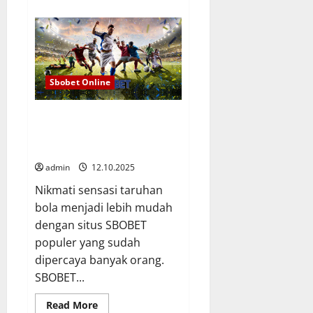
about
Nikmati
Pengalaman
Slot
Online
dengan
Grafis
Memukau
dan
Sbobet Online
Fitur
Interaktif
untuk
Nikmati Sensasi Taruhan Bola di
Hiburan
Maksimal
Situs SBOBET Populer dengan
Mudah dan Seru
admin
12.10.2025
Nikmati sensasi taruhan
bola menjadi lebih mudah
dengan situs SBOBET
populer yang sudah
dipercaya banyak orang.
SBOBET...
Read
Read More