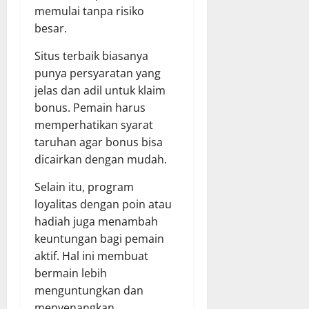
memulai tanpa risiko
besar.
Situs terbaik biasanya
punya persyaratan yang
jelas dan adil untuk klaim
bonus. Pemain harus
memperhatikan syarat
taruhan agar bonus bisa
dicairkan dengan mudah.
Selain itu, program
loyalitas dengan poin atau
hadiah juga menambah
keuntungan bagi pemain
aktif. Hal ini membuat
bermain lebih
menguntungkan dan
menyenangkan.