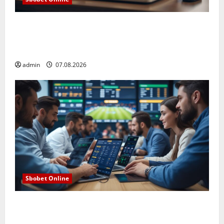
Sbobet Online Mengenal Inovasi Teknologi Dalam
Platform Permainan Digital Untuk Pengalaman Lebih
Seru
admin
07.08.2026
Sbobet Online
Sbobet Online Memahami Sistem Keamanan Dan
Perlindungan Akun Pengguna Dengan Mudah