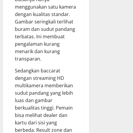
menggunakan satu kamera
dengan kualitas standar.
Gambar seringkali terlihat
buram dan sudut pandang
terbatas. Ini membuat
pengalaman kurang
menarik dan kurang
transparan.
Sedangkan baccarat
dengan streaming HD
multikamera memberikan
sudut pandang yang lebih
luas dan gambar
berkualitas tinggi. Pemain
bisa melihat dealer dan
kartu dari sisi yang
berbeda. Result zone dan