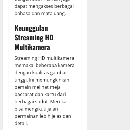
dapat mengakses berbagai
bahasa dan mata uang.
Keunggulan
Streaming HD
Multikamera
Streaming HD multikamera
memakai beberapa kamera
dengan kualitas gambar
tinggi. Ini memungkinkan
pemain melihat meja
baccarat dan kartu dari
berbagai sudut. Mereka
bisa mengikuti jalan
permainan lebih jelas dan
detail.