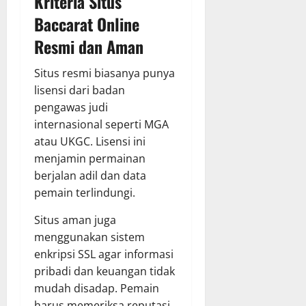
Kriteria Situs
Baccarat Online
Resmi dan Aman
Situs resmi biasanya punya
lisensi dari badan
pengawas judi
internasional seperti MGA
atau UKGC. Lisensi ini
menjamin permainan
berjalan adil dan data
pemain terlindungi.
Situs aman juga
menggunakan sistem
enkripsi SSL agar informasi
pribadi dan keuangan tidak
mudah disadap. Pemain
harus memeriksa reputasi