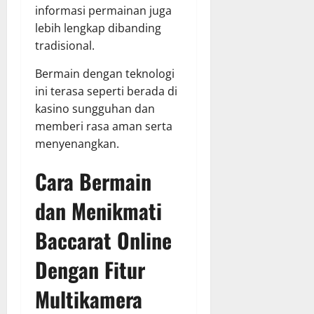
informasi permainan juga
lebih lengkap dibanding
tradisional.
Bermain dengan teknologi
ini terasa seperti berada di
kasino sungguhan dan
memberi rasa aman serta
menyenangkan.
Cara Bermain
dan Menikmati
Baccarat Online
Dengan Fitur
Multikamera