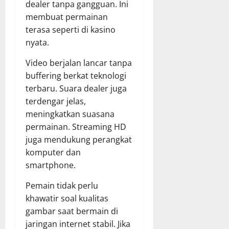
dealer tanpa gangguan. Ini
membuat permainan
terasa seperti di kasino
nyata.
Video berjalan lancar tanpa
buffering berkat teknologi
terbaru. Suara dealer juga
terdengar jelas,
meningkatkan suasana
permainan. Streaming HD
juga mendukung perangkat
komputer dan
smartphone.
Pemain tidak perlu
khawatir soal kualitas
gambar saat bermain di
jaringan internet stabil. Jika