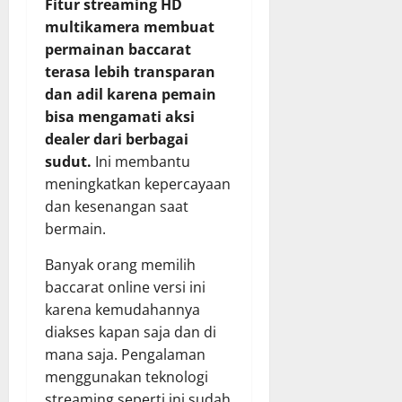
Fitur streaming HD
multikamera membuat
permainan baccarat
terasa lebih transparan
dan adil karena pemain
bisa mengamati aksi
dealer dari berbagai
sudut.
Ini membantu
meningkatkan kepercayaan
dan kesenangan saat
bermain.
Banyak orang memilih
baccarat online versi ini
karena kemudahannya
diakses kapan saja dan di
mana saja. Pengalaman
menggunakan teknologi
streaming seperti ini sudah