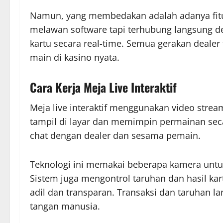
Namun, yang membedakan adalah adanya fitur m
melawan software tapi terhubung langsung 
kartu secara real-time. Semua gerakan dealer t
main di kasino nyata.
Cara Kerja Meja Live Interaktif
Meja live interaktif menggunakan video stream
tampil di layar dan memimpin permainan sec
chat dengan dealer dan sesama pemain.
Teknologi ini memakai beberapa kamera untu
Sistem juga mengontrol taruhan dan hasil kar
adil dan transparan. Transaksi dan taruhan l
tangan manusia.