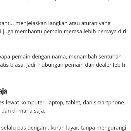
antu, menjelaskan langkah atau aturan yang
ni juga membantu pemain merasa lebih percaya diri
enyapa pemain dengan nama, menambah sentuhan
tis biasa. Jadi, hubungan pemain dan dealer lebih
aja
ses lewat komputer, laptop, tablet, dan smartphone.
 dan di mana saja.
selalu pas dengan ukuran layar, tanpa mengurangi