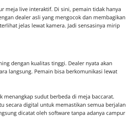
eja live interaktif. Di sini, pemain tidak hanya
dengan dealer asli yang mengocok dan membagikan
erlihat jelas lewat kamera. Jadi sensasinya mirip
ing dengan kualitas tinggi. Dealer nyata akan
ara langsung. Pemain bisa berkomunikasi lewat
k menangkap sudut berbeda di meja baccarat.
tu secara digital untuk memastikan semua berjalan
angsung dicatat oleh software tanpa adanya campur