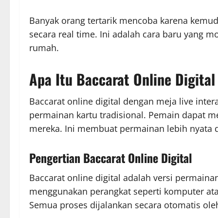
Banyak orang tertarik mencoba karena kemud
secara real time. Ini adalah cara baru yang 
rumah.
Apa Itu Baccarat Online Digital
Baccarat online digital dengan meja live int
permainan kartu tradisional. Pemain dapat m
mereka. Ini membuat permainan lebih nyata
Pengertian Baccarat Online Digital
Baccarat online digital adalah versi permain
menggunakan perangkat seperti komputer at
Semua proses dijalankan secara otomatis ole