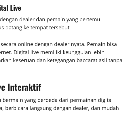
tal Live
ik dengan dealer dan pemain yang bertemu
s datang ke tempat tersebut.
n secara online dengan dealer nyata. Pemain bisa
rnet. Digital live memiliki keunggulan lebih
arkan keseruan dan ketegangan baccarat asli tanpa
e Interaktif
n bermain yang berbeda dari permainan digital
a, berbicara langsung dengan dealer, dan mudah