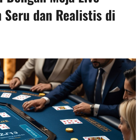
 Seru dan Realistis di