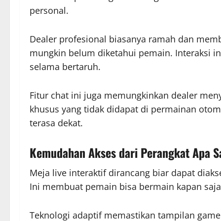
personal.
Dealer profesional biasanya ramah dan memb
mungkin belum diketahui pemain. Interaksi i
selama bertaruh.
Fitur chat ini juga memungkinkan dealer m
khusus yang tidak didapat di permainan otoma
terasa dekat.
Kemudahan Akses dari Perangkat Apa S
Meja live interaktif dirancang biar dapat diak
Ini membuat pemain bisa bermain kapan saja
Teknologi adaptif memastikan tampilan game 