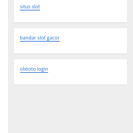
situs slot
bandar slot gacor
olxtoto login