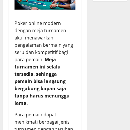
Poker online modern
dengan meja turnamen
aktif menawarkan
pengalaman bermain yang
seru dan kompetitif bagi
para pemain.
Meja
turnamen ini selalu
tersedia, sehingga
pemain bisa langsung
bergabung kapan saja
tanpa harus menunggu
lama.
Para pemain dapat
menikmati berbagai jenis
turnamen dengan taruhan