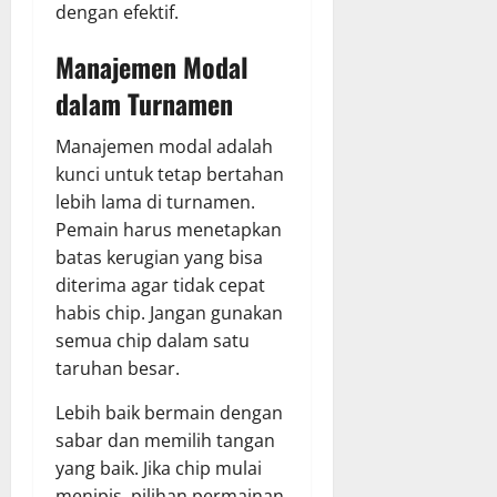
dengan efektif.
Manajemen Modal
dalam Turnamen
Manajemen modal adalah
kunci untuk tetap bertahan
lebih lama di turnamen.
Pemain harus menetapkan
batas kerugian yang bisa
diterima agar tidak cepat
habis chip. Jangan gunakan
semua chip dalam satu
taruhan besar.
Lebih baik bermain dengan
sabar dan memilih tangan
yang baik. Jika chip mulai
menipis, pilihan permainan