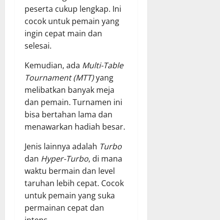
peserta cukup lengkap. Ini
cocok untuk pemain yang
ingin cepat main dan
selesai.
Kemudian, ada
Multi-Table
Tournament (MTT)
yang
melibatkan banyak meja
dan pemain. Turnamen ini
bisa bertahan lama dan
menawarkan hadiah besar.
Jenis lainnya adalah
Turbo
dan
Hyper-Turbo
, di mana
waktu bermain dan level
taruhan lebih cepat. Cocok
untuk pemain yang suka
permainan cepat dan
intens.