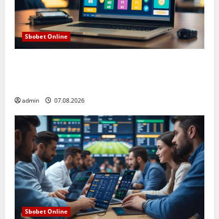
Sbobet Online
Sbobet Online Mengenal Inovasi Teknologi Dalam
Platform Permainan Digital Untuk Pengalaman Lebih
Seru
admin
07.08.2026
Sbobet Online