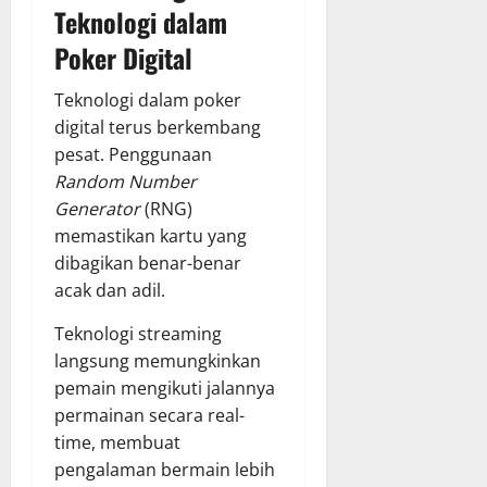
Teknologi dalam
Poker Digital
Teknologi dalam poker
digital terus berkembang
pesat. Penggunaan
Random Number
Generator
(RNG)
memastikan kartu yang
dibagikan benar-benar
acak dan adil.
Teknologi streaming
langsung memungkinkan
pemain mengikuti jalannya
permainan secara real-
time, membuat
pengalaman bermain lebih