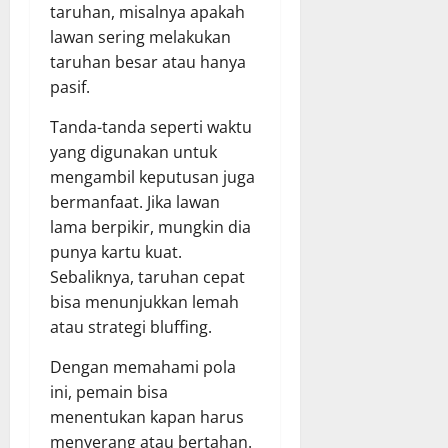
taruhan, misalnya apakah
lawan sering melakukan
taruhan besar atau hanya
pasif.
Tanda-tanda seperti waktu
yang digunakan untuk
mengambil keputusan juga
bermanfaat. Jika lawan
lama berpikir, mungkin dia
punya kartu kuat.
Sebaliknya, taruhan cepat
bisa menunjukkan lemah
atau strategi bluffing.
Dengan memahami pola
ini, pemain bisa
menentukan kapan harus
menyerang atau bertahan.