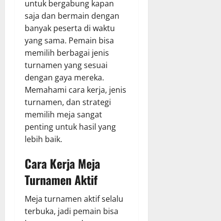
untuk bergabung kapan
saja dan bermain dengan
banyak peserta di waktu
yang sama. Pemain bisa
memilih berbagai jenis
turnamen yang sesuai
dengan gaya mereka.
Memahami cara kerja, jenis
turnamen, dan strategi
memilih meja sangat
penting untuk hasil yang
lebih baik.
Cara Kerja Meja
Turnamen Aktif
Meja turnamen aktif selalu
terbuka, jadi pemain bisa