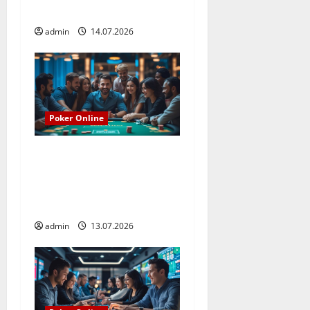
Sukses dan Strategi Terbaik
admin
14.07.2026
Poker Online
Prediksi Tren Poker Online
Indonesia 2026 – Game
Baru, Fitur AI, dan Promo
Gila-Gilaan yang Seru
admin
13.07.2026