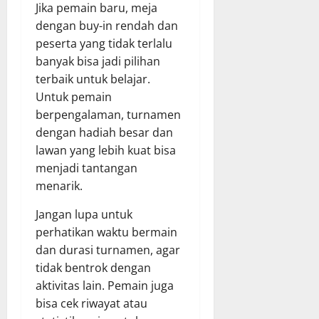
Jika pemain baru, meja
dengan buy-in rendah dan
peserta yang tidak terlalu
banyak bisa jadi pilihan
terbaik untuk belajar.
Untuk pemain
berpengalaman, turnamen
dengan hadiah besar dan
lawan yang lebih kuat bisa
menjadi tantangan
menarik.
Jangan lupa untuk
perhatikan waktu bermain
dan durasi turnamen, agar
tidak bentrok dengan
aktivitas lain. Pemain juga
bisa cek riwayat atau