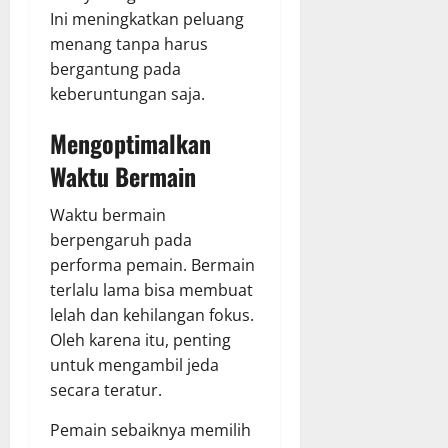
Ini meningkatkan peluang
menang tanpa harus
bergantung pada
keberuntungan saja.
Mengoptimalkan
Waktu Bermain
Waktu bermain
berpengaruh pada
performa pemain. Bermain
terlalu lama bisa membuat
lelah dan kehilangan fokus.
Oleh karena itu, penting
untuk mengambil jeda
secara teratur.
Pemain sebaiknya memilih