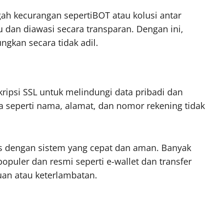
gah kecurangan sepertiBOT atau kolusi antar
 dan diawasi secara transparan. Dengan ini,
ngkan secara tidak adil.
ripsi SSL untuk melindungi data pribadi dan
a seperti nama, alamat, dan nomor rekening tidak
es dengan sistem yang cepat dan aman. Banyak
uler dan resmi seperti e-wallet dan transfer
uan atau keterlambatan.