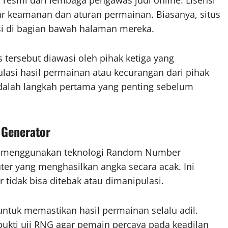
si resmi dari lembaga pengawas judi online. Lisensi
r keamanan dan aturan permainan. Biasanya, situs
si di bagian bawah halaman mereka.
 tersebut diawasi oleh pihak ketiga yang
asi hasil permainan atau kecurangan dari pihak
i adalah langkah pertama yang penting sebelum
Generator
itus menggunakan teknologi Random Number
er yang menghasilkan angka secara acak. Ini
 tidak bisa ditebak atau dimanipulasi.
untuk memastikan hasil permainan selalu adil.
bukti uji RNG agar pemain percaya pada keadilan