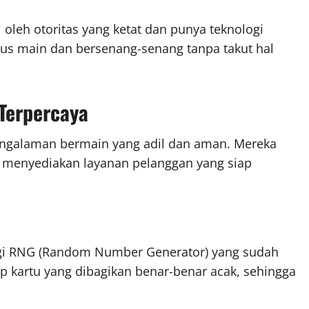
i oleh otoritas yang ketat dan punya teknologi
okus main dan bersenang-senang tanpa takut hal
Terpercaya
engalaman bermain yang adil dan aman. Mereka
a menyediakan layanan pelanggan yang siap
ogi RNG (Random Number Generator) yang sudah
ap kartu yang dibagikan benar-benar acak, sehingga