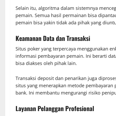
Selain itu, algoritma dalam sistemnya mence
pemain. Semua hasil permainan bisa dipantau
pemain bisa yakin tidak ada pihak yang diuntu
Keamanan Data dan Transaksi
Situs poker yang terpercaya menggunakan enk
informasi pembayaran pemain. Ini berarti dat
bisa diakses oleh pihak lain.
Transaksi deposit dan penarikan juga dipros
situs yang menerapkan metode pembayaran pop
bank. Ini membantu mengurangi risiko penip
Layanan Pelanggan Profesional