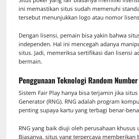
Situs poker yang fair biasanya memiliki lisen
ini memastikan situs sudah memenuhi standa
tersebut menunjukkan logo atau nomor lisen
Dengan lisensi, pemain bisa yakin bahwa situs
independen. Hal ini mencegah adanya manipul
situs. Jadi, memeriksa sertifikasi dan lisens
bermain.
Penggunaan Teknologi Random Number 
Sistem Fair Play hanya bisa terjamin jika s
Generator (RNG). RNG adalah program komput
penting supaya kartu yang terbagi benar-benar
RNG yang baik diuji oleh perusahaan khusus 
Biasanya, situs yang terpercaya memberikan 