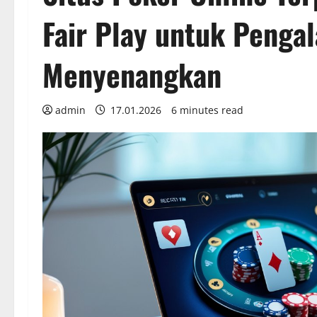
Fair Play untuk Peng
Menyenangkan
admin
17.01.2026
6 minutes read