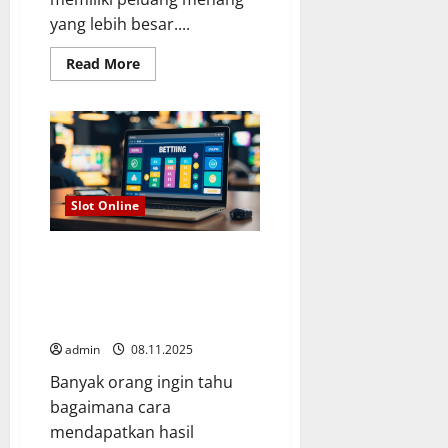
yang lebih besar....
Read
Read More
more
about
Langkah-
Langkah
Cara
Betting
Slot
Online
Agar
Peluang
Slot Online
Menang
Semakin
Terbuka
Panduan Praktis Cara Betting
dengan
Tips
Slot Online untuk Hasil
Jitu
Maksimal di Setiap Putaran
dan
Strategi
Dengan Tips Mudah dan Cepat
Mudah
admin
08.11.2025
Banyak orang ingin tahu
bagaimana cara
mendapatkan hasil