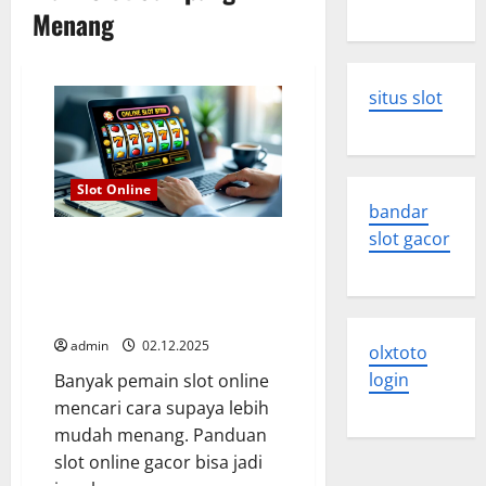
Menang
situs slot
Slot Online
bandar
slot gacor
Panduan Slot Online Gacor yang
Membantu Pemain Lebih Mudah
Menang dengan Tips Simpel dan
Efektif
admin
02.12.2025
olxtoto
login
Banyak pemain slot online
mencari cara supaya lebih
mudah menang. Panduan
slot online gacor bisa jadi