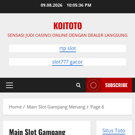
Skip
09.08.2026
10:05:36 PM
to
content
KOITOTO
SENSASI JUDI CASINO ONLINE DENGAN DEALER LANGSUNG
rtp slot
slot777 gacor
SUBSCRIBE
Primary
Menu
Home
Main Slot Gampang Menang
Page 6
Main Slot Gampang
Situs Toto