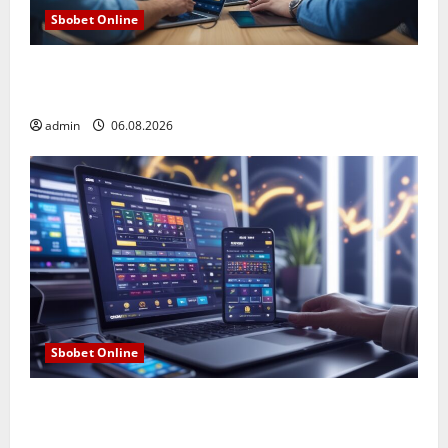
Sbobet Online
Sbobet Online Memahami Sistem Keamanan Dan
Perlindungan Akun Pengguna Dengan Mudah
admin
06.08.2026
Sbobet Online
Sbobet Online Informasi Lengkap Tentang Sistem
Operasional Platform Digital untuk Pengguna