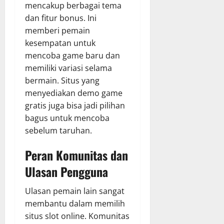
mencakup berbagai tema
dan fitur bonus. Ini
memberi pemain
kesempatan untuk
mencoba game baru dan
memiliki variasi selama
bermain. Situs yang
menyediakan demo game
gratis juga bisa jadi pilihan
bagus untuk mencoba
sebelum taruhan.
Peran Komunitas dan
Ulasan Pengguna
Ulasan pemain lain sangat
membantu dalam memilih
situs slot online. Komunitas