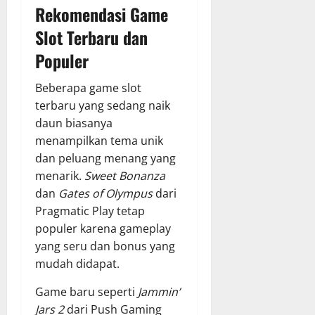
Rekomendasi Game
Slot Terbaru dan
Populer
Beberapa game slot
terbaru yang sedang naik
daun biasanya
menampilkan tema unik
dan peluang menang yang
menarik.
Sweet Bonanza
dan
Gates of Olympus
dari
Pragmatic Play tetap
populer karena gameplay
yang seru dan bonus yang
mudah didapat.
Game baru seperti
Jammin’
Jars 2
dari Push Gaming