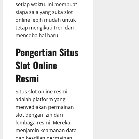
setiap waktu. Ini membuat
siapa saja yang suka slot
online lebih mudah untuk
tetap mengikuti tren dan
mencoba hal baru.
Pengertian Situs
Slot Online
Resmi
Situs slot online resmi
adalah platform yang
menyediakan permainan
slot dengan izin dari
lembaga resmi. Mereka
menjamin keamanan data
dan keadilan permainan