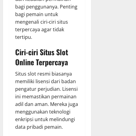
bagi penggunanya. Penting
bagi pemain untuk
mengenali ciri-ciri situs
terpercaya agar tidak
tertipu.
Ciri-ciri Situs Slot
Online Terpercaya
Situs slot resmi biasanya
memiliki lisensi dari badan
pengatur perjudian. Lisensi
ini memastikan permainan
adil dan aman. Mereka juga
menggunakan teknologi
enkripsi untuk melindungi
data pribadi pemain.