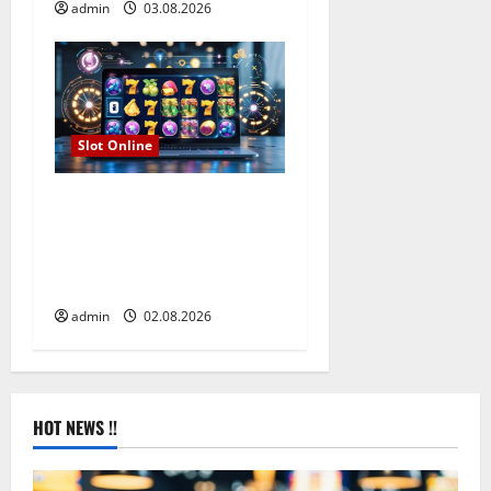
admin
03.08.2026
Slot Online
Slot Online Panduan
Memahami Cara Kerja
Permainan Digital Modern
dengan Mudah dan Seru
admin
02.08.2026
HOT NEWS !!