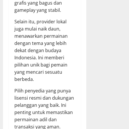
grafis yang bagus dan
gameplay yang stabil.
Selain itu, provider lokal
juga mulai naik daun,
menawarkan permainan
dengan tema yang lebih
dekat dengan budaya
Indonesia. Ini memberi
pilihan unik bagi pemain
yang mencari sesuatu
berbeda.
Pilih penyedia yang punya
lisensi resmi dan dukungan
pelanggan yang baik. Ini
penting untuk memastikan
permainan adil dan
transaksi yang aman.