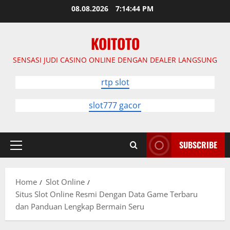
Skip
08.08.2026
7:14:45 PM
to
content
KOITOTO
SENSASI JUDI CASINO ONLINE DENGAN DEALER LANGSUNG
rtp slot
slot777 gacor
SUBSCRIBE
Primary
Menu
Home
Slot Online
Situs Slot Online Resmi Dengan Data Game Terbaru
dan Panduan Lengkap Bermain Seru