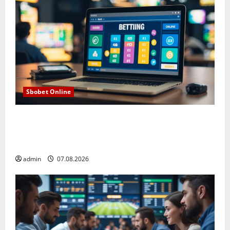
Sbobet Online
Sbobet Online Mengenal Inovasi Teknologi Dalam
Platform Permainan Digital Untuk Pengalaman Lebih
Seru
admin
07.08.2026