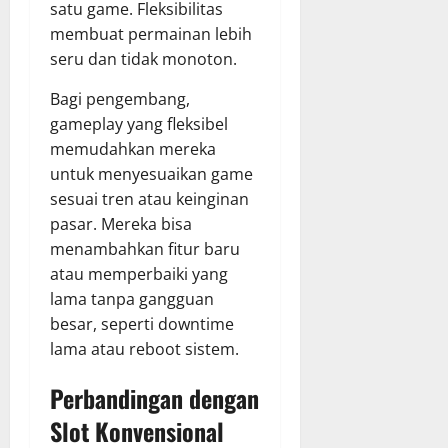
satu game. Fleksibilitas
membuat permainan lebih
seru dan tidak monoton.
Bagi pengembang,
gameplay yang fleksibel
memudahkan mereka
untuk menyesuaikan game
sesuai tren atau keinginan
pasar. Mereka bisa
menambahkan fitur baru
atau memperbaiki yang
lama tanpa gangguan
besar, seperti downtime
lama atau reboot sistem.
Perbandingan dengan
Slot Konvensional