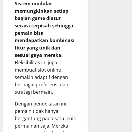
Sistem modular
memungkinkan setiap
bagian game diatur
secara terpisah sehingga
pemain bisa
mendapatkan kombinasi
fitur yang unik dan
sesuai gaya mereka.
Fleksibilitas ini juga
membuat slot online
semakin adaptif dengan
berbagai preferensi dan
strategi bermain.
Dengan pendekatan ini,
pemain tidak hanya
bergantung pada satu jenis
permainan saja. Mereka