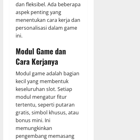
dan fleksibel. Ada beberapa
aspek penting yang
menentukan cara kerja dan
personalisasi dalam game
ini.
Modul Game dan
Cara Kerjanya
Modul game adalah bagian
kecil yang membentuk
keseluruhan slot. Setiap
modul mengatur fitur
tertentu, seperti putaran
gratis, simbol khusus, atau
bonus mini. Ini
memungkinkan
pengembang memasang