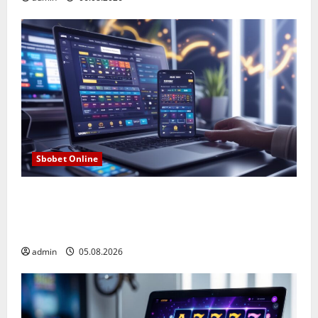
Sbobet Online
Sbobet Online Informasi Lengkap Tentang Sistem
Operasional Platform Digital untuk Pengguna
Pemula
admin
05.08.2026