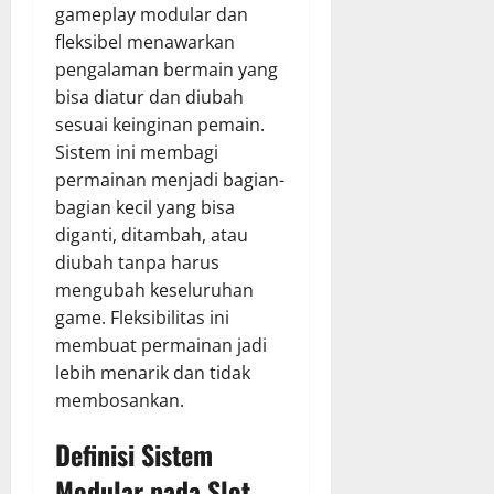
gameplay modular dan
fleksibel menawarkan
pengalaman bermain yang
bisa diatur dan diubah
sesuai keinginan pemain.
Sistem ini membagi
permainan menjadi bagian-
bagian kecil yang bisa
diganti, ditambah, atau
diubah tanpa harus
mengubah keseluruhan
game. Fleksibilitas ini
membuat permainan jadi
lebih menarik dan tidak
membosankan.
Definisi Sistem
Modular pada Slot