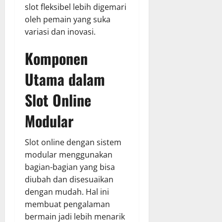
slot fleksibel lebih digemari
oleh pemain yang suka
variasi dan inovasi.
Komponen
Utama dalam
Slot Online
Modular
Slot online dengan sistem
modular menggunakan
bagian-bagian yang bisa
diubah dan disesuaikan
dengan mudah. Hal ini
membuat pengalaman
bermain jadi lebih menarik