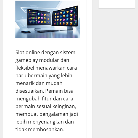
Slot online dengan sistem
gameplay modular dan
fleksibel menawarkan cara
baru bermain yang lebih
menarik dan mudah
disesuaikan. Pemain bisa
mengubah fitur dan cara
bermain sesuai keinginan,
membuat pengalaman jadi
lebih menyenangkan dan
tidak membosankan.