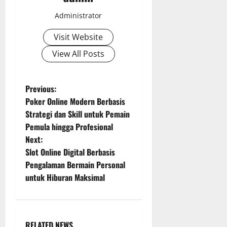
Administrator
Visit Website
View All Posts
P
Previous:
Poker Online Modern Berbasis
o
Strategi dan Skill untuk Pemain
Pemula hingga Profesional
s
Next:
t
Slot Online Digital Berbasis
Pengalaman Bermain Personal
n
untuk Hiburan Maksimal
a
v
RELATED NEWS