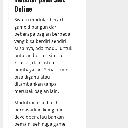
Online
Sistem modular berarti
game dibangun dari
beberapa bagian berbeda
yang bisa berdiri sendiri.
Misalnya, ada modul untuk
putaran bonus, simbol
khusus, dan sistem
pembayaran. Setiap modul
bisa diganti atau
ditambahkan tanpa
merusak bagian lain.
Modul ini bisa dipilih
berdasarkan keinginan
developer atau bahkan
pemain, sehingga game