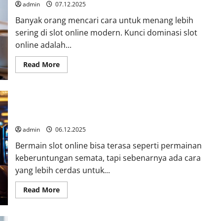
Harian
admin
07.12.2025
Untuk
Pengalaman
Banyak orang mencari cara untuk menang lebih
Main
Lebih
sering di slot online modern. Kunci dominasi slot
Seru
online adalah...
Read
Read More
more
about
Kunci
Dominasi
Slot
Metode Ampuh Bermain Slot Online Dengan Fokus Pola dan
Online
Modern
Momentum Untuk Menang Lebih Mudah
Menggunakan
Strategi
admin
06.12.2025
Terupdate
Untuk
Bermain slot online bisa terasa seperti permainan
Menang
Maksimal
keberuntungan semata, tapi sebenarnya ada cara
yang lebih cerdas untuk...
Read
Read More
more
about
Metode
Ampuh