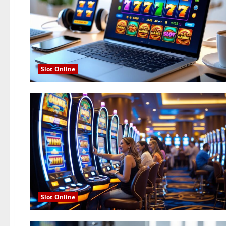
Slot Online
Slot Online