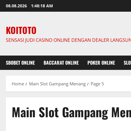
Skip
08.08.2026
1:48:19 AM
to
content
KOITOTO
SENSASI JUDI CASINO ONLINE DENGAN DEALER LANGSU
SBOBET ONLINE
BACCARAT ONLINE
POKER ONLINE
SLO
Home
Main Slot Gampang Menang
Page 5
Main Slot Gampang Me