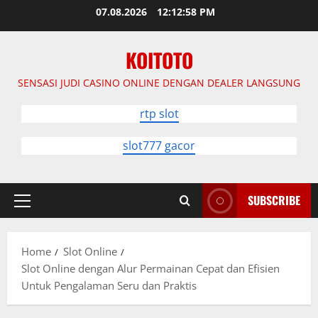
Skip
07.08.2026
12:12:59 PM
to
content
KOITOTO
SENSASI JUDI CASINO ONLINE DENGAN DEALER LANGSUNG
rtp slot
slot777 gacor
SUBSCRIBE
Primary
Menu
Home
Slot Online
Slot Online dengan Alur Permainan Cepat dan Efisien
Untuk Pengalaman Seru dan Praktis