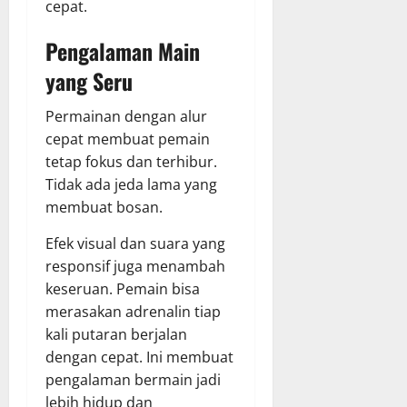
cepat.
Pengalaman Main
yang Seru
Permainan dengan alur
cepat membuat pemain
tetap fokus dan terhibur.
Tidak ada jeda lama yang
membuat bosan.
Efek visual dan suara yang
responsif juga menambah
keseruan. Pemain bisa
merasakan adrenalin tiap
kali putaran berjalan
dengan cepat. Ini membuat
pengalaman bermain jadi
lebih hidup dan