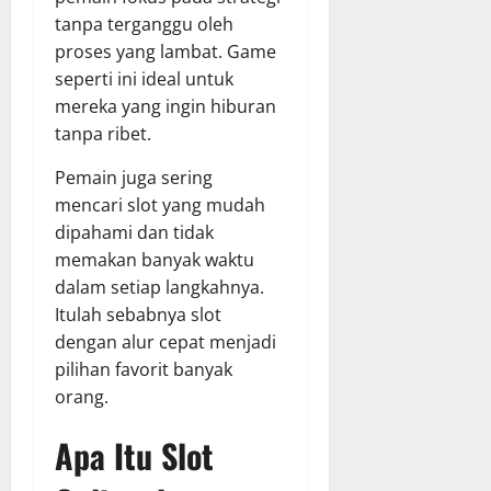
tanpa terganggu oleh
proses yang lambat. Game
seperti ini ideal untuk
mereka yang ingin hiburan
tanpa ribet.
Pemain juga sering
mencari slot yang mudah
dipahami dan tidak
memakan banyak waktu
dalam setiap langkahnya.
Itulah sebabnya slot
dengan alur cepat menjadi
pilihan favorit banyak
orang.
Apa Itu Slot