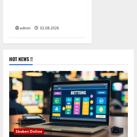
Memahami Cara Kerja
Permainan Digital Modern
dengan Mudah dan Seru
admin
02.08.2026
HOT NEWS !!
Sbobet Online