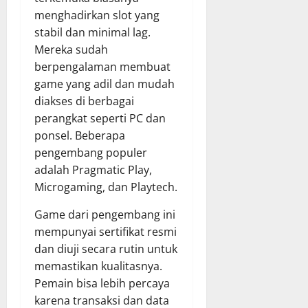
menghadirkan slot yang
stabil dan minimal lag.
Mereka sudah
berpengalaman membuat
game yang adil dan mudah
diakses di berbagai
perangkat seperti PC dan
ponsel. Beberapa
pengembang populer
adalah Pragmatic Play,
Microgaming, dan Playtech.
Game dari pengembang ini
mempunyai sertifikat resmi
dan diuji secara rutin untuk
memastikan kualitasnya.
Pemain bisa lebih percaya
karena transaksi dan data