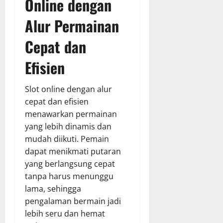
Online dengan
Alur Permainan
Cepat dan
Efisien
Slot online dengan alur
cepat dan efisien
menawarkan permainan
yang lebih dinamis dan
mudah diikuti. Pemain
dapat menikmati putaran
yang berlangsung cepat
tanpa harus menunggu
lama, sehingga
pengalaman bermain jadi
lebih seru dan hemat