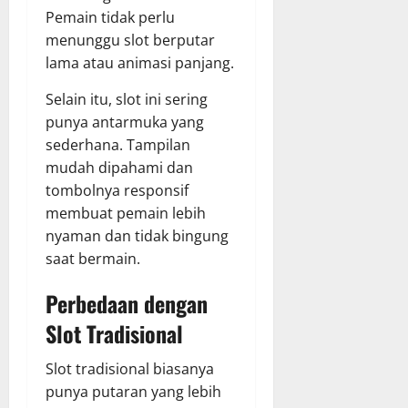
Pemain tidak perlu
menunggu slot berputar
lama atau animasi panjang.
Selain itu, slot ini sering
punya antarmuka yang
sederhana. Tampilan
mudah dipahami dan
tombolnya responsif
membuat pemain lebih
nyaman dan tidak bingung
saat bermain.
Perbedaan dengan
Slot Tradisional
Slot tradisional biasanya
punya putaran yang lebih