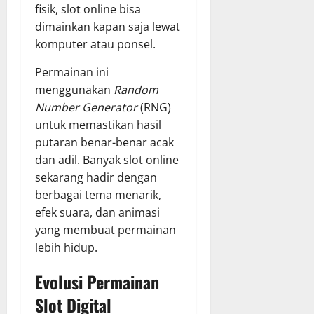
fisik, slot online bisa
dimainkan kapan saja lewat
komputer atau ponsel.
Permainan ini
menggunakan
Random
Number Generator
(RNG)
untuk memastikan hasil
putaran benar-benar acak
dan adil. Banyak slot online
sekarang hadir dengan
berbagai tema menarik,
efek suara, dan animasi
yang membuat permainan
lebih hidup.
Evolusi Permainan
Slot Digital