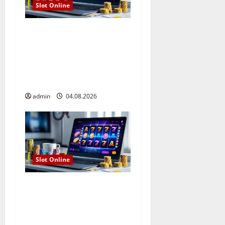
Slot Online
i
o
Slot Online Mengenal RTP
Volatilitas Dan Fitur
n
Permainan Secara Umum
Untuk Pemula yang Ingin
Menang Mudah
admin
04.08.2026
Slot Online
Slot Online Panduan
Bermain Secara
Bertanggung Jawab Dan
Mengelola Risiko dengan