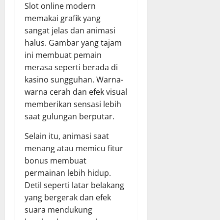
Slot online modern
memakai grafik yang
sangat jelas dan animasi
halus. Gambar yang tajam
ini membuat pemain
merasa seperti berada di
kasino sungguhan. Warna-
warna cerah dan efek visual
memberikan sensasi lebih
saat gulungan berputar.
Selain itu, animasi saat
menang atau memicu fitur
bonus membuat
permainan lebih hidup.
Detil seperti latar belakang
yang bergerak dan efek
suara mendukung