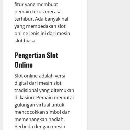
fitur yang membuat
pemain terus merasa
terhibur. Ada banyak hal
yang membedakan slot
online jenis ini dari mesin
slot biasa.
Pengertian Slot
Online
Slot online adalah versi
digital dari mesin slot
tradisional yang ditemukan
di kasino. Pemain memutar
gulungan virtual untuk
mencocokkan simbol dan
memenangkan hadiah.
Berbeda dengan mesin