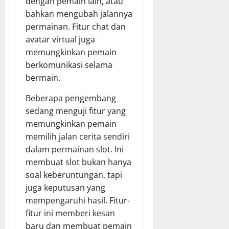
dengan pemain lain, atau
bahkan mengubah jalannya
permainan. Fitur chat dan
avatar virtual juga
memungkinkan pemain
berkomunikasi selama
bermain.
Beberapa pengembang
sedang menguji fitur yang
memungkinkan pemain
memilih jalan cerita sendiri
dalam permainan slot. Ini
membuat slot bukan hanya
soal keberuntungan, tapi
juga keputusan yang
mempengaruhi hasil. Fitur-
fitur ini memberi kesan
baru dan membuat pemain