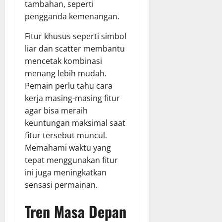
tambahan, seperti
pengganda kemenangan.
Fitur khusus seperti simbol
liar dan scatter membantu
mencetak kombinasi
menang lebih mudah.
Pemain perlu tahu cara
kerja masing-masing fitur
agar bisa meraih
keuntungan maksimal saat
fitur tersebut muncul.
Memahami waktu yang
tepat menggunakan fitur
ini juga meningkatkan
sensasi permainan.
Tren Masa Depan