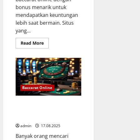
bonus menarik untuk
mendapatkan keuntungan
lebih saat bermain. Situs
yang...
Read
Read More
more
about
Situs
Baccarat
Online
dengan
Bonus
Menarik
untuk
Pemula
Baccarat Online
dan
Penggemar
Setia
Platform Baccarat Online
dengan RTP Tinggi untuk
Menang Lebih Mudah
admin
17.08.2025
Banyak orang mencari