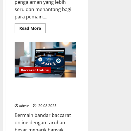
pengalaman yang lebih
seru dan menantang bagi
para pemain....
Read
Read More
more
about
Situs
Baccarat
Online
dengan
Berbagai
Variasi
Permainan
Seru
Baccarat Online
dan
Mudah
Dimainkan
Bandar Baccarat Online dengan
Taruhan Besar yang Seru dan
Menguntungkan
admin
20.08.2025
Bermain bandar baccarat
online dengan taruhan
besar menarik banyak