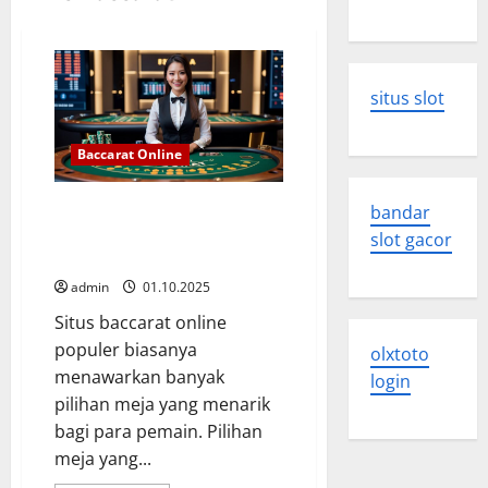
situs slot
Baccarat Online
Situs Baccarat Online Populer
bandar
dengan Pilihan Meja Menarik
slot gacor
untuk Pengalaman Seru
admin
01.10.2025
Situs baccarat online
populer biasanya
olxtoto
menawarkan banyak
login
pilihan meja yang menarik
bagi para pemain. Pilihan
meja yang...