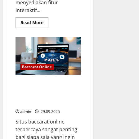
menyediakan fitur
interaktif...
Read
Read More
more
about
Platform
Baccarat
Online
Modern
dengan
Fitur
Interaktif
Lengkap
Baccarat Online
untuk
Pengalaman
Bermain
Situs Baccarat Online
Seru
Terpercaya dengan Statistik
Lengkap dan Akurat untuk
Pengalaman Bermain Lebih Seru
admin
29.09.2025
Situs baccarat online
terpercaya sangat penting
bagi siapa saja yang ingin