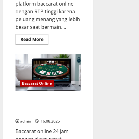
platform baccarat online
dengan RTP tinggi karena
peluang menang yang lebih
besar saat bermain....
Read
Read More
more
about
Platform
Baccarat
Online
dengan
RTP
Tinggi
untuk
Menang
Baccarat Online
Lebih
Mudah
baccarat online 24 jam dengan
akses cepat untuk pengalaman
bermain tanpa hambatan
admin
16.08.2025
Baccarat online 24 jam