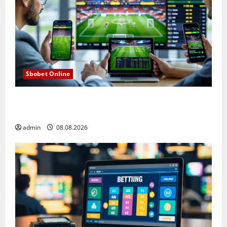
Sbobet Online
Sbobet Online Panduan Mengenal Teknologi Yang
Digunakan Pada Platform Digital Untuk Pemula
admin
08.08.2026