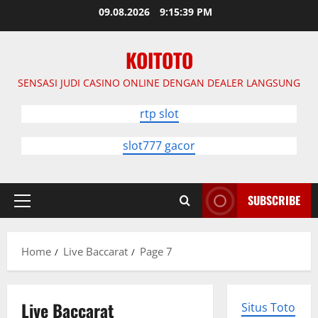
Skip
09.08.2026
9:15:40 PM
to
content
KOITOTO
SENSASI JUDI CASINO ONLINE DENGAN DEALER LANGSUNG
rtp slot
slot777 gacor
SUBSCRIBE
Primary
Menu
Home
Live Baccarat
Page 7
Live Baccarat
Situs Toto