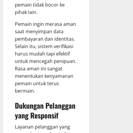
pemain tidak bocor ke
pihak lain.
Pemain ingin merasa aman
saat menyimpan data
pembayaran dan identitas.
Selain itu, sistem verifikasi
harus mudah tapi efektif
untuk mencegah penipuan.
Rasa aman ini sangat
menentukan kenyamanan
pemain untuk terus
bermain.
Dukungan Pelanggan
yang Responsif
Layanan pelanggan yang