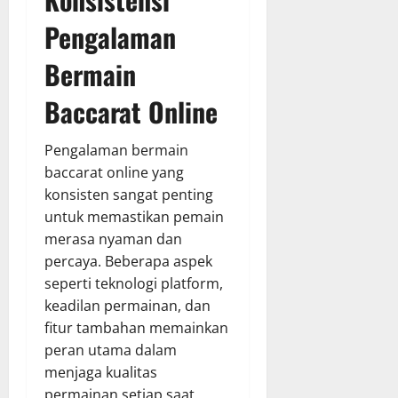
Pengalaman
Bermain
Baccarat Online
Pengalaman bermain
baccarat online yang
konsisten sangat penting
untuk memastikan pemain
merasa nyaman dan
percaya. Beberapa aspek
seperti teknologi platform,
keadilan permainan, dan
fitur tambahan memainkan
peran utama dalam
menjaga kualitas
permainan setiap saat.