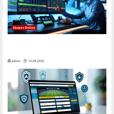
Sbobet Online
Sbobet Online Memahami Perkembangan Layanan
Berbasis Internet Di Era Modern dengan Mudah dan
Cepat
admin
10.08.2026