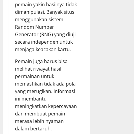
pemain yakin hasilnya tidak
dimanipulasi. Banyak situs
menggunakan sistem
Random Number
Generator (RNG) yang diuji
secara independen untuk
menjaga keacakan kartu.
Pemain juga harus bisa
melihat riwayat hasil
permainan untuk
memastikan tidak ada pola
yang merugikan. Informasi
ini membantu
meningkatkan kepercayaan
dan membuat pemain
merasa lebih nyaman
dalam bertaruh.