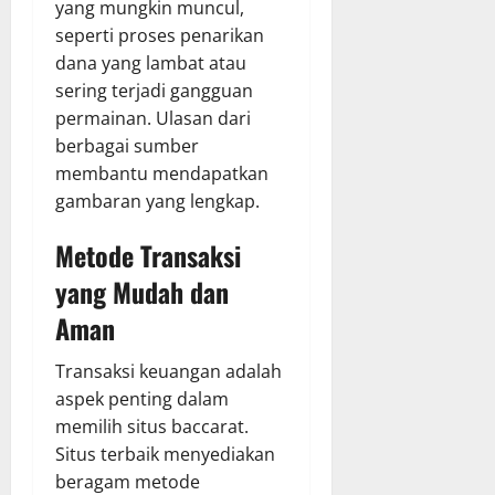
yang mungkin muncul,
seperti proses penarikan
dana yang lambat atau
sering terjadi gangguan
permainan. Ulasan dari
berbagai sumber
membantu mendapatkan
gambaran yang lengkap.
Metode Transaksi
yang Mudah dan
Aman
Transaksi keuangan adalah
aspek penting dalam
memilih situs baccarat.
Situs terbaik menyediakan
beragam metode