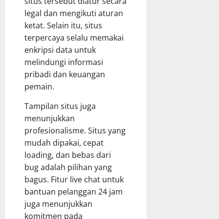
situs tersebut diatur secara
legal dan mengikuti aturan
ketat. Selain itu, situs
terpercaya selalu memakai
enkripsi data untuk
melindungi informasi
pribadi dan keuangan
pemain.
Tampilan situs juga
menunjukkan
profesionalisme. Situs yang
mudah dipakai, cepat
loading, dan bebas dari
bug adalah pilihan yang
bagus. Fitur live chat untuk
bantuan pelanggan 24 jam
juga menunjukkan
komitmen pada