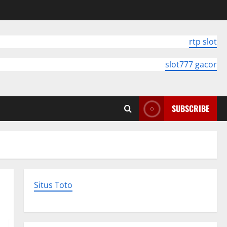
rtp slot
slot777 gacor
SUBSCRIBE
Situs Toto