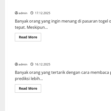
Togel
Teknik Menemukan Kombinasi Angka Potensial di Pasaran To
Online
yang
admin
17.12.2025
Sering
Dimanfaatkan
Pemain
Banyak orang yang ingin menang di pasaran togel
Berpengalaman
tepat. Meskipun...
untuk
Menang
Maksimal
Read
Read More
more
about
Togel Online
Teknik
Menemukan
Kombinasi
Strategi Prediksi Togel Online untuk Membaca Pola Angka 
Angka
Potensial
admin
16.12.2025
di
Pasaran
Togel
Banyak orang yang tertarik dengan cara membaca 
Online
prediksi lebih...
Untuk
Pemula
Friendly
Read
Read More
more
about
Togel Online
Strategi
Prediksi
Togel
Panduan Lengkap Bermain Togel Online dengan Analisa Ang
Online