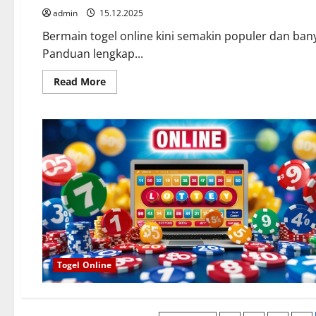
untuk
admin
15.12.2025
Membaca
Pola
Angka
Bermain togel online kini semakin populer dan ba
Lebih
Panduan lengkap...
Mendalam
dengan
Cara
Read
Read More
Mudah
more
dan
about
Efektif
Panduan
Lengkap
Bermain
Togel
Online
dengan
Analisa
Angka
yang
Terarah
untuk
Pemula
Seru
dan
Mudah
Togel Online