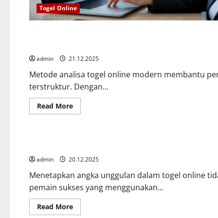
Togel Online
Togel Online
Metode Analisa Togel Online Modern untuk Prediksi Lebih 
admin
21.12.2025
Metode analisa togel online modern membantu pem
terstruktur. Dengan...
Read
Read More
more
about
Togel Online
Metode
Analisa
Togel
Kunci Menetapkan Angka Unggulan Berdasarkan Tren Pasaran
Online
Modern
admin
20.12.2025
untuk
Prediksi
Lebih
Menetapkan angka unggulan dalam togel online ti
Akurat
pemain sukses yang menggunakan...
dan
Mudah
Digunakan
Read
Read More
more