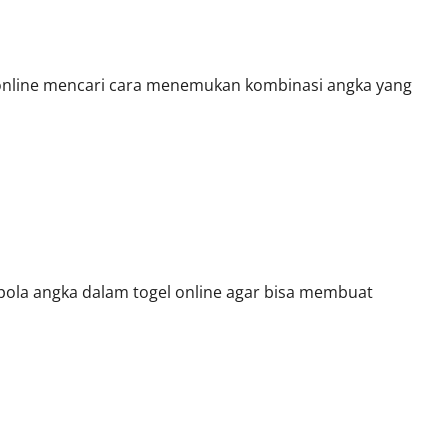
gel Online Untuk Pemula Friendly
 online mencari cara menemukan kombinasi angka yang
Lebih Mendalam dengan Cara Mudah dan Efektif
pola angka dalam togel online agar bisa membuat
ka yang Terarah untuk Pemula Seru dan Mudah