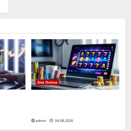
Slot Online
gkap
Slot Online Mengenal RTP Volatilitas Dan
Platform
Fitur Permainan Secara Umum Untuk
ula
Pemula yang Ingin Menang Mudah
admin
04.08.2026