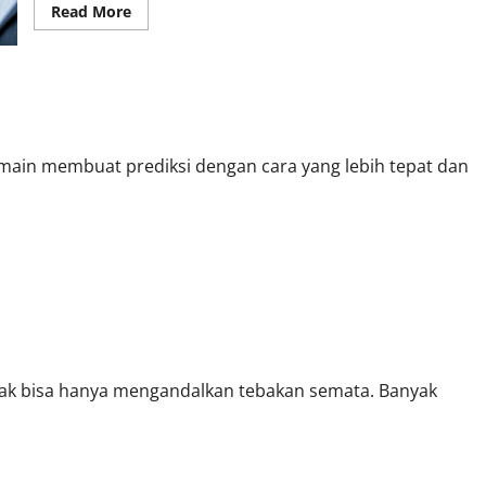
Read
Read More
more
about
Situs
Togel
Online
Akurat dan Mudah Digunakan
Terpercaya
dengan
Pasaran
Global
untuk
ain membuat prediksi dengan cara yang lebih tepat dan
Pengalaman
Bermain
Aman
dan
Seru
 Togel Online yang Mudah dan Efektif
dak bisa hanya mengandalkan tebakan semata. Banyak