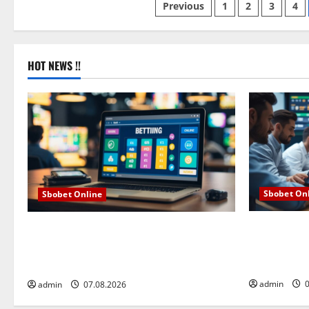
Posts
Previous
1
2
3
4
pagination
HOT NEWS !!
Sbobet On
Sbobet Online
Sbobet Onl
Sbobet Online Mengenal Inovasi
Keamanan D
Teknologi Dalam Platform Permainan
Pengguna 
Digital Untuk Pengalaman Lebih Seru
admin
0
admin
07.08.2026