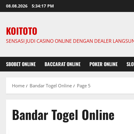
Skip
08.08.2026
5:34:18 PM
to
content
KOITOTO
SENSASI JUDI CASINO ONLINE DENGAN DEALER LANGSU
SBOBET ONLINE
BACCARAT ONLINE
POKER ONLINE
SLO
Home
Bandar Togel Online
Page 5
Bandar Togel Online