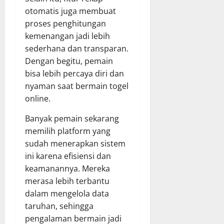
otomatis juga membuat
proses penghitungan
kemenangan jadi lebih
sederhana dan transparan.
Dengan begitu, pemain
bisa lebih percaya diri dan
nyaman saat bermain togel
online.
Banyak pemain sekarang
memilih platform yang
sudah menerapkan sistem
ini karena efisiensi dan
keamanannya. Mereka
merasa lebih terbantu
dalam mengelola data
taruhan, sehingga
pengalaman bermain jadi