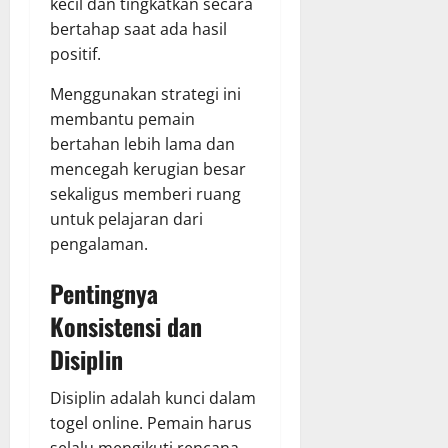
kecil dan tingkatkan secara
bertahap saat ada hasil
positif.
Menggunakan strategi ini
membantu pemain
bertahan lebih lama dan
mencegah kerugian besar
sekaligus memberi ruang
untuk pelajaran dari
pengalaman.
Pentingnya
Konsistensi dan
Disiplin
Disiplin adalah kunci dalam
togel online. Pemain harus
selalu mengikuti rencana