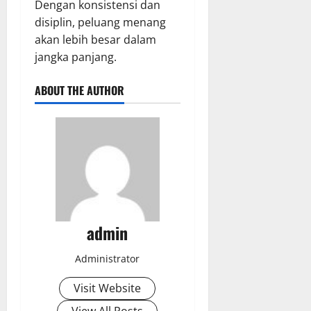
Dengan konsistensi dan
disiplin, peluang menang
akan lebih besar dalam
jangka panjang.
ABOUT THE AUTHOR
admin
Administrator
Visit Website
View All Posts