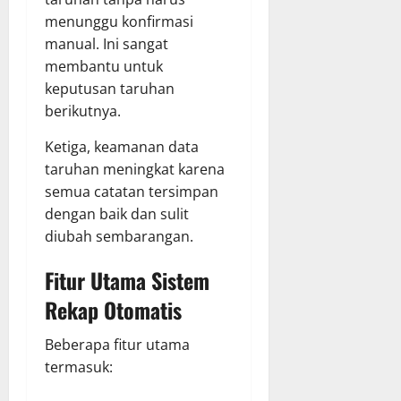
menunggu konfirmasi
manual. Ini sangat
membantu untuk
keputusan taruhan
berikutnya.
Ketiga, keamanan data
taruhan meningkat karena
semua catatan tersimpan
dengan baik dan sulit
diubah sembarangan.
Fitur Utama Sistem
Rekap Otomatis
Beberapa fitur utama
termasuk: