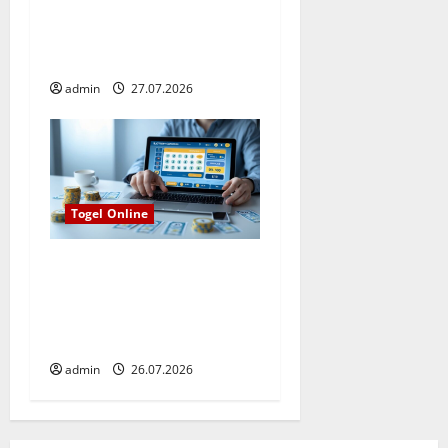
Sistem Digital Aman untuk
Pengalaman Bermain
Terpercaya
admin
27.07.2026
Togel Online
Togel Online Resmi Dengan
Informasi Keluaran Harian
Dan Statistik Lengkap Untuk
Pemula dan Penggemar
admin
26.07.2026