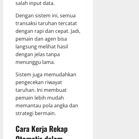
salah input data.
Dengan sistem ini, semua
transaksi taruhan tercatat
dengan rapi dan cepat. Jadi,
pemain dan agen bisa
langsung melihat hasil
dengan jelas tanpa
menunggu lama.
Sistem juga memudahkan
pengecekan riwayat
taruhan. Ini membuat
pemain lebih mudah
memantau pola angka dan
strategi bermain.
Cara Kerja Rekap
Otomatis dalam