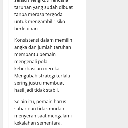
taruhan yang sudah dibuat
tanpa merasa tergoda
untuk mengambil risiko
berlebihan.
Konsistensi dalam memilih
angka dan jumlah taruhan
membantu pemain
mengenali pola
keberhasilan mereka.
Mengubah strategi terlalu
sering justru membuat
hasil jadi tidak stabil.
Selain itu, pemain harus
sabar dan tidak mudah
menyerah saat mengalami
kekalahan sementara.