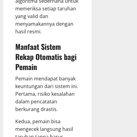
algoritma sederhana untuk
memeriksa setiap taruhan
yang valid dan
menyamakannya dengan
hasil resmi.
Manfaat Sistem
Rekap Otomatis bagi
Pemain
Pemain mendapat banyak
keuntungan dari sistem ini.
Pertama, risiko kesalahan
dalam pencatatan
berkurang drastis.
Kedua, pemain bisa
mengecek langsung hasil
taruhan tanpa harus