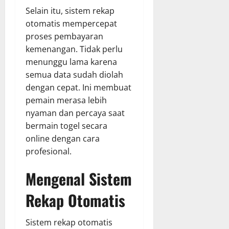
Selain itu, sistem rekap
otomatis mempercepat
proses pembayaran
kemenangan. Tidak perlu
menunggu lama karena
semua data sudah diolah
dengan cepat. Ini membuat
pemain merasa lebih
nyaman dan percaya saat
bermain togel secara
online dengan cara
profesional.
Mengenal Sistem
Rekap Otomatis
Sistem rekap otomatis