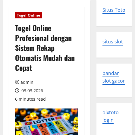
Situs Toto
Togel Online
Togel Online
Profesional dengan
situs slot
Sistem Rekap
Otomatis Mudah dan
Cepat
bandar
slot gacor
admin
03.03.2026
6 minutes read
olxtoto
login