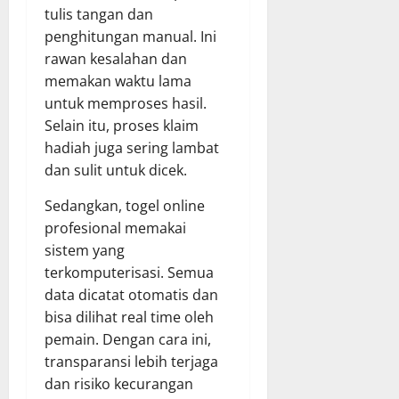
tulis tangan dan
penghitungan manual. Ini
rawan kesalahan dan
memakan waktu lama
untuk memproses hasil.
Selain itu, proses klaim
hadiah juga sering lambat
dan sulit untuk dicek.
Sedangkan, togel online
profesional memakai
sistem yang
terkomputerisasi. Semua
data dicatat otomatis dan
bisa dilihat real time oleh
pemain. Dengan cara ini,
transparansi lebih terjaga
dan risiko kecurangan