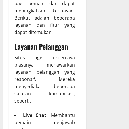
bagi pemain dan dapat
meningkatkan kepuasan.
Berikut adalah beberapa
layanan dan fitur yang
dapat ditemukan.
Layanan Pelanggan
Situs togel terpercaya
biasanya menawarkan
layanan pelanggan yang
responsif. Mereka
menyediakan beberapa
saluran komunikasi,
seperti:
Live Chat
: Membantu
pemain menjawab