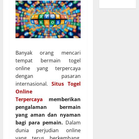
Banyak orang mencari
tempat bermain togel
online yang terpercaya
dengan pasaran
internasional.
Situs Togel
Online
Terpercaya
memberikan
pengalaman bermain
yang aman dan nyaman
bagi para pemain.
Dalam
dunia perjudian online
yang terus berkembang,