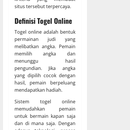
situs tersebut terpercaya.
Definisi Togel Online
Togel online adalah bentuk
permainan judi yang
melibatkan angka. Pemain
memilih angka dan
menunggu hasil
pengundian. Jika angka
yang dipilih cocok dengan
hasil, pemain berpeluang
mendapatkan hadiah.
Sistem togel online
memudahkan pemain
untuk bermain kapan saja
dan di mana saja. Dengan