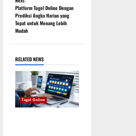
t
Next:
Platform Togel Online Dengan
n
Prediksi Angka Harian yang
Tepat untuk Menang Lebih
a
Mudah
v
i
RELATED NEWS
g
a
t
Togel Online
i
o
Togel Online Terpercaya
Dengan Pasaran Lengkap
n
Dan Data Result Terupdate