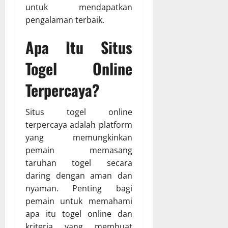
untuk mendapatkan
pengalaman terbaik.
Apa Itu Situs
Togel Online
Terpercaya?
Situs togel online
terpercaya adalah platform
yang memungkinkan
pemain memasang
taruhan togel secara
daring dengan aman dan
nyaman. Penting bagi
pemain untuk memahami
apa itu togel online dan
kriteria yang membuat