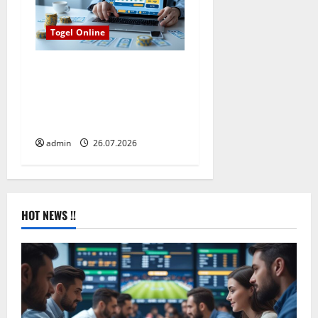
Togel Online
Togel Online Resmi Dengan
Informasi Keluaran Harian
Dan Statistik Lengkap Untuk
Pemula dan Penggemar
admin
26.07.2026
HOT NEWS !!