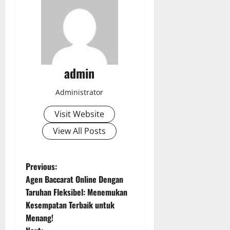
admin
Administrator
Visit Website
View All Posts
P
Previous:
Agen Baccarat Online Dengan
o
Taruhan Fleksibel: Menemukan
Kesempatan Terbaik untuk
s
Menang!