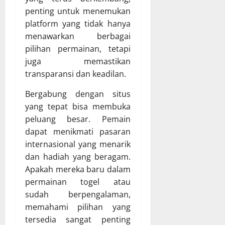
penting untuk menemukan
platform yang tidak hanya
menawarkan berbagai
pilihan permainan, tetapi
juga memastikan
transparansi dan keadilan.
Bergabung dengan situs
yang tepat bisa membuka
peluang besar. Pemain
dapat menikmati pasaran
internasional yang menarik
dan hadiah yang beragam.
Apakah mereka baru dalam
permainan togel atau
sudah berpengalaman,
memahami pilihan yang
tersedia sangat penting