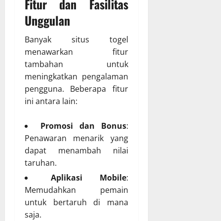
Fitur dan Fasilitas
Unggulan
Banyak situs togel
menawarkan fitur
tambahan untuk
meningkatkan pengalaman
pengguna. Beberapa fitur
ini antara lain:
Promosi dan Bonus
:
Penawaran menarik yang
dapat menambah nilai
taruhan.
Aplikasi Mobile
:
Memudahkan pemain
untuk bertaruh di mana
saja.