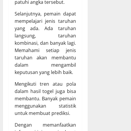
patuhi angka tersebut.
Selanjutnya, pemain dapat
mempelajari jenis taruhan
yang ada. Ada taruhan
langsung, taruhan
kombinasi, dan banyak lagi.
Memahami setiap jenis
taruhan akan membantu
dalam mengambil
keputusan yang lebih baik.
Mengikuti tren atau pola
dalam hasil togel juga bisa
membantu. Banyak pemain
menggunakan statistik
untuk membuat prediksi.
Dengan memanfaatkan