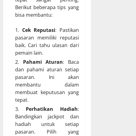
Berikut beberapa tips yang
bisa membantu:
Cek Reputasi
: Pastikan
pasaran memiliki reputasi
baik. Cari tahu ulasan dari
pemain lain.
Pahami Aturan
: Baca
dan pahami aturan setiap
pasaran. Ini akan
membantu dalam
membuat keputusan yang
tepat.
Perhatikan Hadiah
:
Bandingkan jackpot dan
hadiah untuk setiap
pasaran. Pilih yang