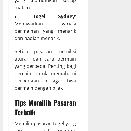
yang diumumkan setiap
malam.
Togel Sydney
:
Menawarkan variasi
permainan yang menarik
dan hadiah menarik.
Setiap pasaran memiliki
aturan dan cara bermain
yang berbeda. Penting bagi
pemain untuk memahami
perbedaan ini agar bisa
bermain dengan bijak.
Tips Memilih Pasaran
Terbaik
Memilih pasaran togel yang
tepat sangat penting.