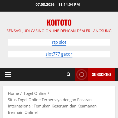
Skip
07.08.2026
11:14:05 PM
to
content
KOITOTO
SENSASI JUDI CASINO ONLINE DENGAN DEALER LANGSUNG
rtp slot
slot777 gacor
SUBSCRIBE
Primary
Menu
Home
Togel Online
Situs Togel Online Terpercaya dengan Pasaran
Internasional: Temukan Keseruan dan Keamanan
Bermain Online!