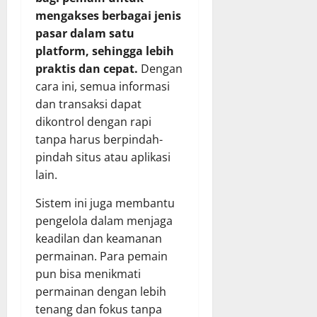
mengakses berbagai jenis
pasar dalam satu
platform, sehingga lebih
praktis dan cepat.
Dengan
cara ini, semua informasi
dan transaksi dapat
dikontrol dengan rapi
tanpa harus berpindah-
pindah situs atau aplikasi
lain.
Sistem ini juga membantu
pengelola dalam menjaga
keadilan dan keamanan
permainan. Para pemain
pun bisa menikmati
permainan dengan lebih
tenang dan fokus tanpa