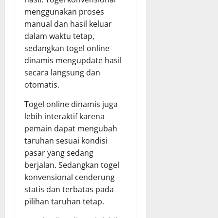
menggunakan proses
manual dan hasil keluar
dalam waktu tetap,
sedangkan togel online
dinamis mengupdate hasil
secara langsung dan
otomatis.
Togel online dinamis juga
lebih interaktif karena
pemain dapat mengubah
taruhan sesuai kondisi
pasar yang sedang
berjalan. Sedangkan togel
konvensional cenderung
statis dan terbatas pada
pilihan taruhan tetap.