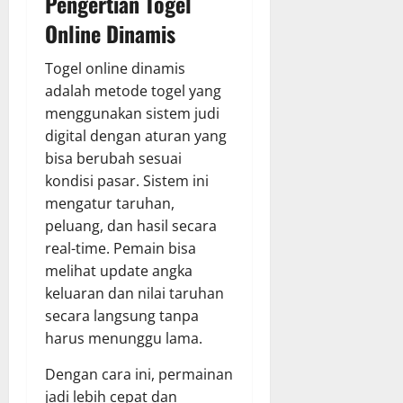
Pengertian Togel
Online Dinamis
Togel online dinamis
adalah metode togel yang
menggunakan sistem judi
digital dengan aturan yang
bisa berubah sesuai
kondisi pasar. Sistem ini
mengatur taruhan,
peluang, dan hasil secara
real-time. Pemain bisa
melihat update angka
keluaran dan nilai taruhan
secara langsung tanpa
harus menunggu lama.
Dengan cara ini, permainan
jadi lebih cepat dan