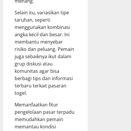
menang.
Selain itu, variasikan tipe
taruhan, seperti
menggunakan kombinasi
angka kecil dan besar. Ini
membantu menyebar
risiko dan peluang. Pemain
juga sebaiknya ikut dalam
grup diskusi atau
komunitas agar bisa
berbagi tips dan informasi
terbaru terkait pasaran
togel.
Memanfaatkan fitur
pengelolaan pasar terpadu
memudahkan pemain
memantau kondisi