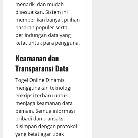
menarik, dan mudah
disesuaikan. Sistem ini
memberikan banyak pilihan
pasaran populer serta
perlindungan data yang
ketat untuk para pengguna.
Keamanan dan
Transparansi Data
Togel Online Dinamis
menggunakan teknologi
enkripsi terbaru untuk
menjaga keamanan data
pemain. Semua informasi
pribadi dan transaksi
disimpan dengan protokol
yang ketat agar tidak