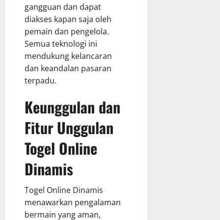
gangguan dan dapat
diakses kapan saja oleh
pemain dan pengelola.
Semua teknologi ini
mendukung kelancaran
dan keandalan pasaran
terpadu.
Keunggulan dan
Fitur Unggulan
Togel Online
Dinamis
Togel Online Dinamis
menawarkan pengalaman
bermain yang aman,