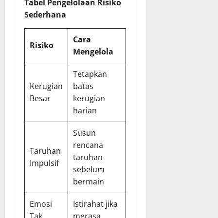
Tabel Pengelolaan Risiko
Sederhana
Cara
Risiko
Mengelola
Tetapkan
Kerugian
batas
Besar
kerugian
harian
Susun
rencana
Taruhan
taruhan
Impulsif
sebelum
bermain
Emosi
Istirahat jika
Tak
merasa