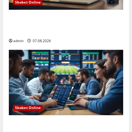
Sbobet Online
Sbobet Online Mengenal Inovasi Teknologi Dalam
Platform Permainan Digital Untuk Pengalaman Lebih
Seru
admin
07.08.2026
Sbobet Online
Sbobet Online Memahami Sistem Keamanan Dan
Perlindungan Akun Pengguna Dengan Mudah