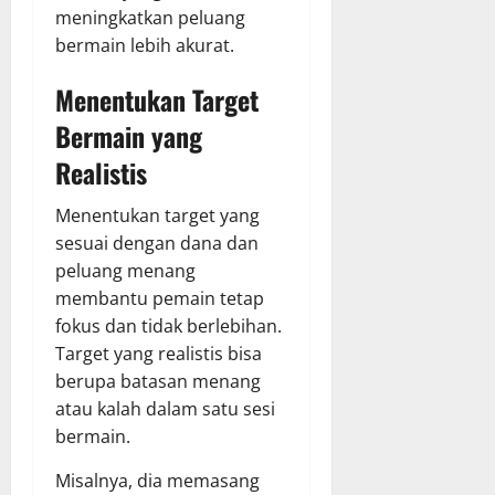
meningkatkan peluang
bermain lebih akurat.
Menentukan Target
Bermain yang
Realistis
Menentukan target yang
sesuai dengan dana dan
peluang menang
membantu pemain tetap
fokus dan tidak berlebihan.
Target yang realistis bisa
berupa batasan menang
atau kalah dalam satu sesi
bermain.
Misalnya, dia memasang