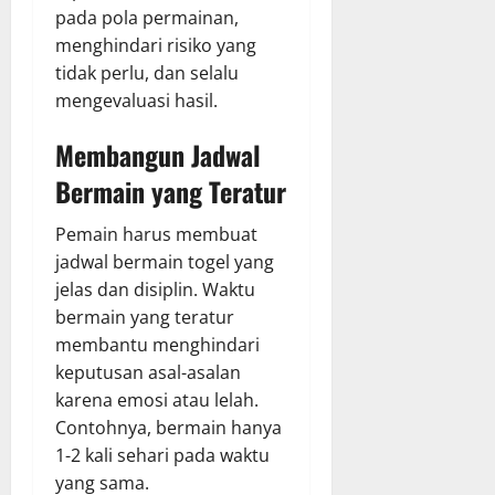
pada pola permainan,
menghindari risiko yang
tidak perlu, dan selalu
mengevaluasi hasil.
Membangun Jadwal
Bermain yang Teratur
Pemain harus membuat
jadwal bermain togel yang
jelas dan disiplin. Waktu
bermain yang teratur
membantu menghindari
keputusan asal-asalan
karena emosi atau lelah.
Contohnya, bermain hanya
1-2 kali sehari pada waktu
yang sama.