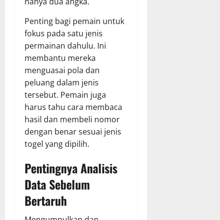
hanya dua angka.
Penting bagi pemain untuk
fokus pada satu jenis
permainan dahulu. Ini
membantu mereka
menguasai pola dan
peluang dalam jenis
tersebut. Pemain juga
harus tahu cara membaca
hasil dan membeli nomor
dengan benar sesuai jenis
togel yang dipilih.
Pentingnya Analisis
Data Sebelum
Bertaruh
Mengumpulkan dan