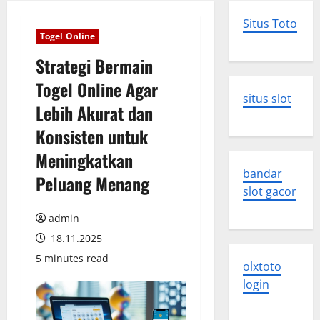
Situs Toto
Togel Online
Strategi Bermain
Togel Online Agar
situs slot
Lebih Akurat dan
Konsisten untuk
Meningkatkan
bandar
Peluang Menang
slot gacor
admin
18.11.2025
5 minutes read
olxtoto
login