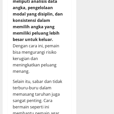
meliputi analisis data
angka, pengelolaan
modal yang disiplin, dan
konsistensi dalam
memilih angka yang
memiliki peluang lebih
besar untuk keluar.
Dengan cara ini, pemain
bisa mengurangi risiko
kerugian dan
meningkatkan peluang
menang.
Selain itu, sabar dan tidak
terburu-buru dalam
memasang taruhan juga
sangat penting. Cara
bermain seperti ini
membantu pemain agar