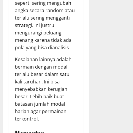
seperti sering mengubah
angka secara random atau
terlalu sering mengganti
strategi. Ini justru
mengurangi peluang
menang karena tidak ada
pola yang bisa dianalisis.
Kesalahan lainnya adalah
bermain dengan modal
terlalu besar dalam satu
kali taruhan. Ini bisa
menyebabkan kerugian
besar. Lebih baik buat
batasan jumlah modal
harian agar permainan
terkontrol.