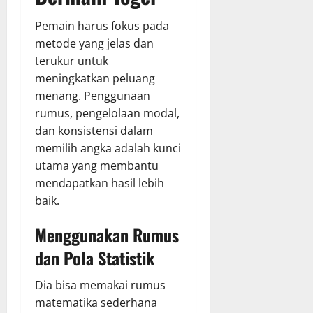
Pemain harus fokus pada
metode yang jelas dan
terukur untuk
meningkatkan peluang
menang. Penggunaan
rumus, pengelolaan modal,
dan konsistensi dalam
memilih angka adalah kunci
utama yang membantu
mendapatkan hasil lebih
baik.
Menggunakan Rumus
dan Pola Statistik
Dia bisa memakai rumus
matematika sederhana