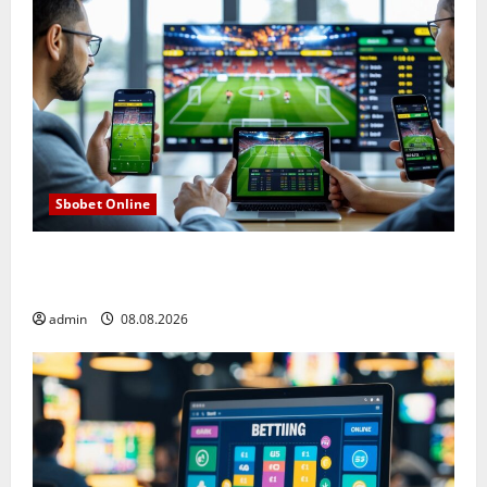
Sbobet Online
Sbobet Online Panduan Mengenal Teknologi Yang
Digunakan Pada Platform Digital Untuk Pemula
admin
08.08.2026