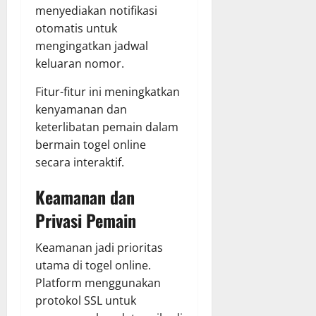
menyediakan notifikasi
otomatis untuk
mengingatkan jadwal
keluaran nomor.
Fitur-fitur ini meningkatkan
kenyamanan dan
keterlibatan pemain dalam
bermain togel online
secara interaktif.
Keamanan dan
Privasi Pemain
Keamanan jadi prioritas
utama di togel online.
Platform menggunakan
protokol SSL untuk