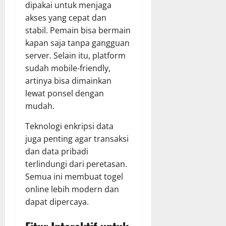
dipakai untuk menjaga
akses yang cepat dan
stabil. Pemain bisa bermain
kapan saja tanpa gangguan
server. Selain itu, platform
sudah mobile-friendly,
artinya bisa dimainkan
lewat ponsel dengan
mudah.
Teknologi enkripsi data
juga penting agar transaksi
dan data pribadi
terlindungi dari peretasan.
Semua ini membuat togel
online lebih modern dan
dapat dipercaya.