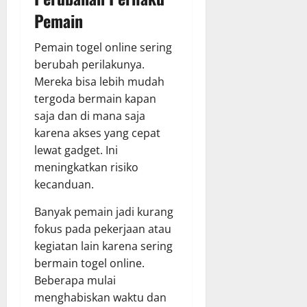
Pemain
Pemain togel online sering
berubah perilakunya.
Mereka bisa lebih mudah
tergoda bermain kapan
saja dan di mana saja
karena akses yang cepat
lewat gadget. Ini
meningkatkan risiko
kecanduan.
Banyak pemain jadi kurang
fokus pada pekerjaan atau
kegiatan lain karena sering
bermain togel online.
Beberapa mulai
menghabiskan waktu dan