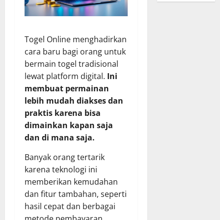
Togel Online menghadirkan
cara baru bagi orang untuk
bermain togel tradisional
lewat platform digital.
Ini
membuat permainan
lebih mudah diakses dan
praktis karena bisa
dimainkan kapan saja
dan di mana saja.
Banyak orang tertarik
karena teknologi ini
memberikan kemudahan
dan fitur tambahan, seperti
hasil cepat dan berbagai
metode pembayaran.