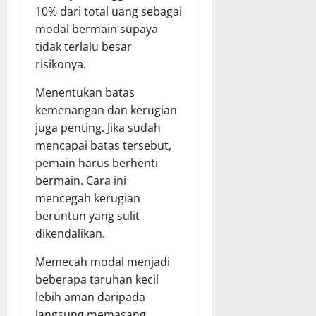
10% dari total uang sebagai
modal bermain supaya
tidak terlalu besar
risikonya.
Menentukan batas
kemenangan dan kerugian
juga penting. Jika sudah
mencapai batas tersebut,
pemain harus berhenti
bermain. Cara ini
mencegah kerugian
beruntun yang sulit
dikendalikan.
Memecah modal menjadi
beberapa taruhan kecil
lebih aman daripada
langsung memasang