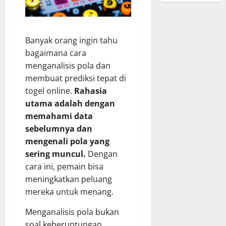
Banyak orang ingin tahu
bagaimana cara
menganalisis pola dan
membuat prediksi tepat di
togel online.
Rahasia
utama adalah dengan
memahami data
sebelumnya dan
mengenali pola yang
sering muncul.
Dengan
cara ini, pemain bisa
meningkatkan peluang
mereka untuk menang.
Menganalisis pola bukan
soal keberuntungan