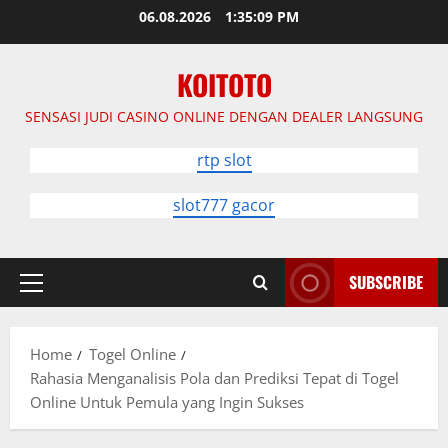
Skip
06.08.2026
1:35:10 PM
to
content
KOITOTO
SENSASI JUDI CASINO ONLINE DENGAN DEALER LANGSUNG
rtp slot
slot777 gacor
SUBSCRIBE
Primary
Menu
Home
Togel Online
Rahasia Menganalisis Pola dan Prediksi Tepat di Togel
Online Untuk Pemula yang Ingin Sukses