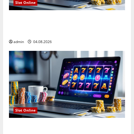
Slot Online
Slot Online Mengenal RTP Volatilitas Dan Fitur
Permainan Secara Umum Untuk Pemula yang Ingin
Menang Mudah
admin
04.08.2026
Slot Online
Slot Online Panduan Bermain Secara Bertanggung
Jawab Dan Mengelola Risiko dengan Tips Praktis dan