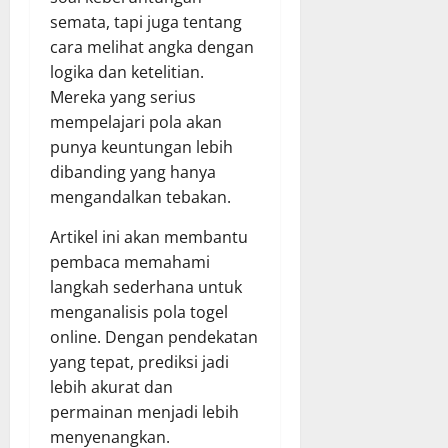
semata, tapi juga tentang
cara melihat angka dengan
logika dan ketelitian.
Mereka yang serius
mempelajari pola akan
punya keuntungan lebih
dibanding yang hanya
mengandalkan tebakan.
Artikel ini akan membantu
pembaca memahami
langkah sederhana untuk
menganalisis pola togel
online. Dengan pendekatan
yang tepat, prediksi jadi
lebih akurat dan
permainan menjadi lebih
menyenangkan.