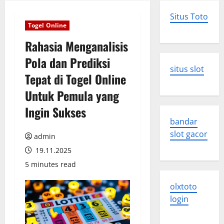
Situs Toto
Togel Online
Rahasia Menganalisis
Pola dan Prediksi
situs slot
Tepat di Togel Online
Untuk Pemula yang
Ingin Sukses
bandar
slot gacor
admin
19.11.2025
5 minutes read
olxtoto
login