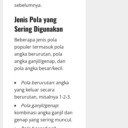
sebelumnya.
Jenis Pola yang
Sering Digunakan
Beberapa jenis pola
populer termasuk pola
angka berurutan, pola
angka ganjil/genap, dan
pola angka besar/kecil.
Pola berurutan
: angka
yang keluar secara
berurutan, misalnya 1-2-3.
Pola ganjil/genap
:
kombinasi angka ganjil dan
genap yang sering muncul.