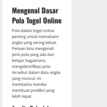
Mengenal Dasar
Pola Togel Online
Pola dalam togel online
penting untuk memahami
angka yang sering keluar.
Pemain bisa mengenali
jenis pola yang ada dan
belajar bagaimana
mengidentifikasi pola
tersebut dalam data angka
yang muncul. Ini
membantu mereka
membuat prediksi yang
lebih tepat.