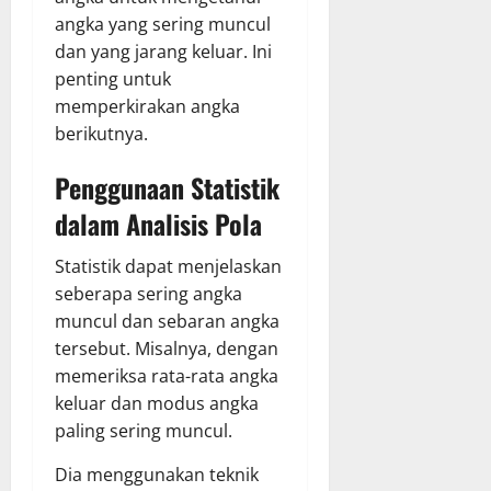
angka yang sering muncul
dan yang jarang keluar. Ini
penting untuk
memperkirakan angka
berikutnya.
Penggunaan Statistik
dalam Analisis Pola
Statistik dapat menjelaskan
seberapa sering angka
muncul dan sebaran angka
tersebut. Misalnya, dengan
memeriksa rata-rata angka
keluar dan modus angka
paling sering muncul.
Dia menggunakan teknik