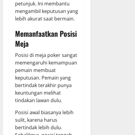
petunjuk. Ini membantu
mengambil keputusan yang
lebih akurat saat bermain.
Memanfaatkan Posisi
Meja
Posisi di meja poker sangat
memengaruhi kemampuan
pemain membuat
keputusan. Pemain yang
bertindak terakhir punya
keuntungan melihat
tindakan lawan dulu.
Posisi awal biasanya lebih
sulit, karena harus
bertindak lebih dulu.
Sebaliknya, posisi tengah