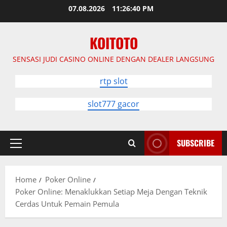
Skip
07.08.2026
11:26:41 PM
to
content
KOITOTO
SENSASI JUDI CASINO ONLINE DENGAN DEALER LANGSUNG
rtp slot
slot777 gacor
SUBSCRIBE
Primary
Menu
Home
Poker Online
Poker Online: Menaklukkan Setiap Meja Dengan Teknik
Cerdas Untuk Pemain Pemula