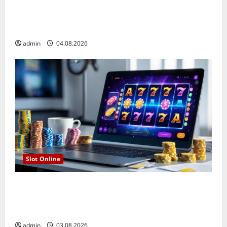
Slot Online Mengenal RTP Volatilitas Dan Fitur
Permainan Secara Umum Untuk Pemula yang Ingin
Menang Mudah
admin
04.08.2026
Slot Online
Slot Online Panduan Bermain Secara Bertanggung
Jawab Dan Mengelola Risiko dengan Tips Praktis dan
Mudah
admin
03.08.2026