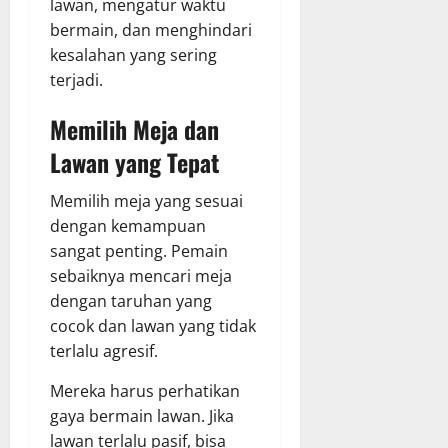
lawan, mengatur waktu
bermain, dan menghindari
kesalahan yang sering
terjadi.
Memilih Meja dan
Lawan yang Tepat
Memilih meja yang sesuai
dengan kemampuan
sangat penting. Pemain
sebaiknya mencari meja
dengan taruhan yang
cocok dan lawan yang tidak
terlalu agresif.
Mereka harus perhatikan
gaya bermain lawan. Jika
lawan terlalu pasif, bisa