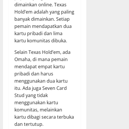
dimainkan online. Texas
Hold’em adalah yang paling
banyak dimainkan. Setiap
pemain mendapatkan dua
kartu pribadi dan lima
kartu komunitas dibuka.
Selain Texas Hold’em, ada
Omaha, di mana pemain
mendapat empat kartu
pribadi dan harus
menggunakan dua kartu
itu. Ada juga Seven Card
Stud yang tidak
menggunakan kartu
komunitas, melainkan
kartu dibagi secara terbuka
dan tertutup.