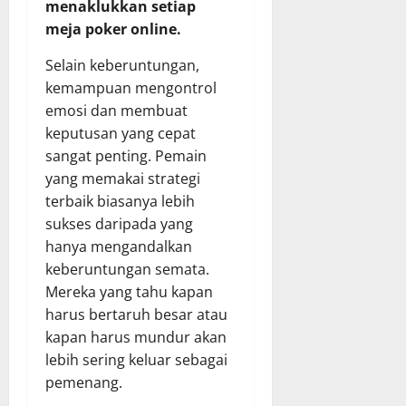
menaklukkan setiap
meja poker online.
Selain keberuntungan,
kemampuan mengontrol
emosi dan membuat
keputusan yang cepat
sangat penting. Pemain
yang memakai strategi
terbaik biasanya lebih
sukses daripada yang
hanya mengandalkan
keberuntungan semata.
Mereka yang tahu kapan
harus bertaruh besar atau
kapan harus mundur akan
lebih sering keluar sebagai
pemenang.