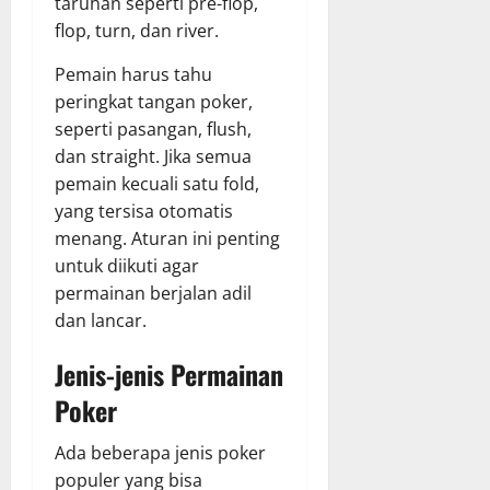
taruhan seperti pre-flop,
flop, turn, dan river.
Pemain harus tahu
peringkat tangan poker,
seperti pasangan, flush,
dan straight. Jika semua
pemain kecuali satu fold,
yang tersisa otomatis
menang. Aturan ini penting
untuk diikuti agar
permainan berjalan adil
dan lancar.
Jenis-jenis Permainan
Poker
Ada beberapa jenis poker
populer yang bisa