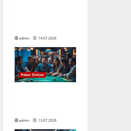
o
Panduan Lengkap Menjadi
Pro Player Poker Online di
n
Tahun 2026 Dari Nol Sampai
Profit Besar dengan Tips
Sukses dan Strategi Terbaik
admin
14.07.2026
Poker Online
Prediksi Tren Poker Online
Indonesia 2026 – Game
Baru, Fitur AI, dan Promo
Gila-Gilaan yang Seru
admin
13.07.2026