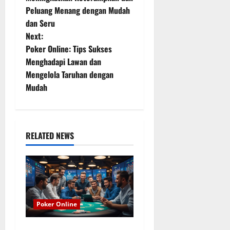
Peluang Menang dengan Mudah
s
dan Seru
t
Next:
Poker Online: Tips Sukses
n
Menghadapi Lawan dan
Mengelola Taruhan dengan
a
Mudah
v
i
RELATED NEWS
g
a
t
Poker Online
i