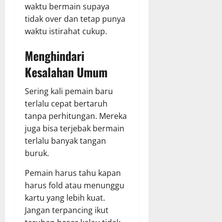
waktu bermain supaya
tidak over dan tetap punya
waktu istirahat cukup.
Menghindari
Kesalahan Umum
Sering kali pemain baru
terlalu cepat bertaruh
tanpa perhitungan. Mereka
juga bisa terjebak bermain
terlalu banyak tangan
buruk.
Pemain harus tahu kapan
harus fold atau menunggu
kartu yang lebih kuat.
Jangan terpancing ikut