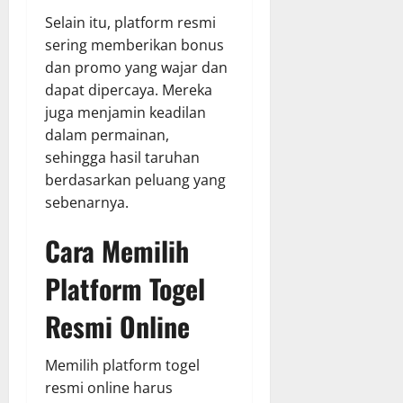
Selain itu, platform resmi
sering memberikan bonus
dan promo yang wajar dan
dapat dipercaya. Mereka
juga menjamin keadilan
dalam permainan,
sehingga hasil taruhan
berdasarkan peluang yang
sebenarnya.
Cara Memilih
Platform Togel
Resmi Online
Memilih platform togel
resmi online harus