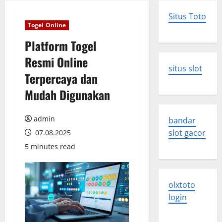
Situs Toto
Togel Online
Platform Togel
Resmi Online
situs slot
Terpercaya dan
Mudah Digunakan
admin
bandar
slot gacor
07.08.2025
5 minutes read
olxtoto
login