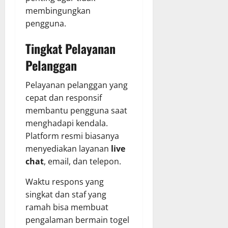
membingungkan
pengguna.
Tingkat Pelayanan
Pelanggan
Pelayanan pelanggan yang
cepat dan responsif
membantu pengguna saat
menghadapi kendala.
Platform resmi biasanya
menyediakan layanan
live
chat
, email, dan telepon.
Waktu respons yang
singkat dan staf yang
ramah bisa membuat
pengalaman bermain togel