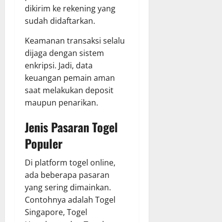
dikirim ke rekening yang
sudah didaftarkan.
Keamanan transaksi selalu
dijaga dengan sistem
enkripsi. Jadi, data
keuangan pemain aman
saat melakukan deposit
maupun penarikan.
Jenis Pasaran Togel
Populer
Di platform togel online,
ada beberapa pasaran
yang sering dimainkan.
Contohnya adalah Togel
Singapore, Togel