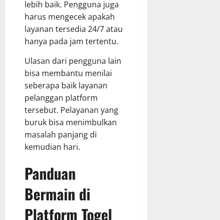
lebih baik. Pengguna juga
harus mengecek apakah
layanan tersedia 24/7 atau
hanya pada jam tertentu.
Ulasan dari pengguna lain
bisa membantu menilai
seberapa baik layanan
pelanggan platform
tersebut. Pelayanan yang
buruk bisa menimbulkan
masalah panjang di
kemudian hari.
Panduan
Bermain di
Platform Togel