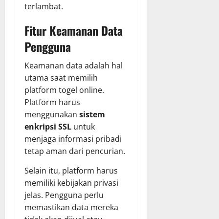
terlambat.
Fitur Keamanan Data
Pengguna
Keamanan data adalah hal
utama saat memilih
platform togel online.
Platform harus
menggunakan
sistem
enkripsi SSL
untuk
menjaga informasi pribadi
tetap aman dari pencurian.
Selain itu, platform harus
memiliki kebijakan privasi
jelas. Pengguna perlu
memastikan data mereka