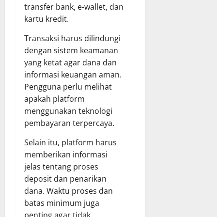
transfer bank, e-wallet, dan
kartu kredit.
Transaksi harus dilindungi
dengan sistem keamanan
yang ketat agar dana dan
informasi keuangan aman.
Pengguna perlu melihat
apakah platform
menggunakan teknologi
pembayaran terpercaya.
Selain itu, platform harus
memberikan informasi
jelas tentang proses
deposit dan penarikan
dana. Waktu proses dan
batas minimum juga
penting agar tidak