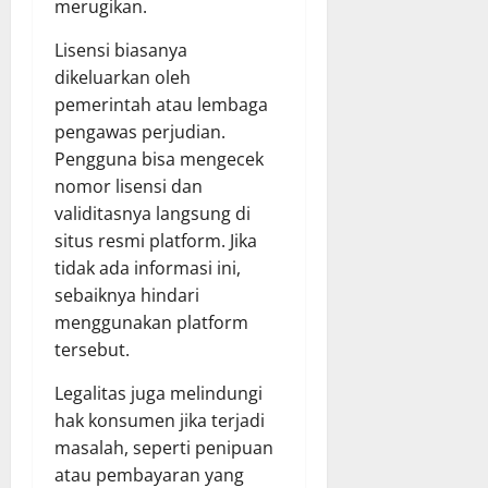
merugikan.
Lisensi biasanya
dikeluarkan oleh
pemerintah atau lembaga
pengawas perjudian.
Pengguna bisa mengecek
nomor lisensi dan
validitasnya langsung di
situs resmi platform. Jika
tidak ada informasi ini,
sebaiknya hindari
menggunakan platform
tersebut.
Legalitas juga melindungi
hak konsumen jika terjadi
masalah, seperti penipuan
atau pembayaran yang