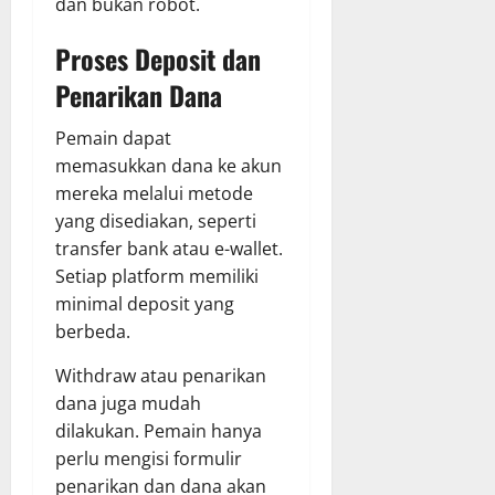
dan bukan robot.
Proses Deposit dan
Penarikan Dana
Pemain dapat
memasukkan dana ke akun
mereka melalui metode
yang disediakan, seperti
transfer bank atau e-wallet.
Setiap platform memiliki
minimal deposit yang
berbeda.
Withdraw atau penarikan
dana juga mudah
dilakukan. Pemain hanya
perlu mengisi formulir
penarikan dan dana akan