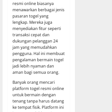
resmi online biasanya
menawarkan berbagai jenis
pasaran togel yang
lengkap. Mereka juga
menyediakan fitur seperti
transaksi cepat dan
dukungan pelanggan 24
jam yang memudahkan
pengguna. Hal ini membuat
pengalaman bermain togel
jadi lebih nyaman dan
aman bagi semua orang.
Banyak orang mencari
platform togel resmi online
untuk bermain dengan
tenang tanpa harus datang
ke tempat fisik. Platform ini