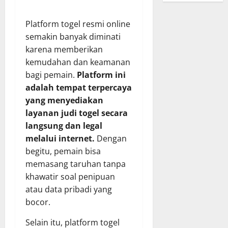
Platform togel resmi online
semakin banyak diminati
karena memberikan
kemudahan dan keamanan
bagi pemain.
Platform ini
adalah tempat terpercaya
yang menyediakan
layanan judi togel secara
langsung dan legal
melalui internet.
Dengan
begitu, pemain bisa
memasang taruhan tanpa
khawatir soal penipuan
atau data pribadi yang
bocor.
Selain itu, platform togel