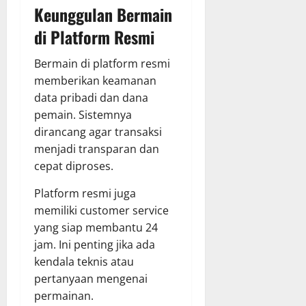
Keunggulan Bermain
di Platform Resmi
Bermain di platform resmi
memberikan keamanan
data pribadi dan dana
pemain. Sistemnya
dirancang agar transaksi
menjadi transparan dan
cepat diproses.
Platform resmi juga
memiliki customer service
yang siap membantu 24
jam. Ini penting jika ada
kendala teknis atau
pertanyaan mengenai
permainan.