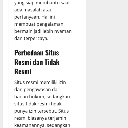
yang siap membantu saat
ada masalah atau
pertanyaan. Hal ini
membuat pengalaman
bermain jadi lebih nyaman
dan terpercaya.
Perbedaan Situs
Resmi dan Tidak
Resmi
Situs resmi memiliki izin
dan pengawasan dari
badan hukum, sedangkan
situs tidak resmi tidak
punya izin tersebut. Situs
resmi biasanya terjamin
keamanannya, sedangkan