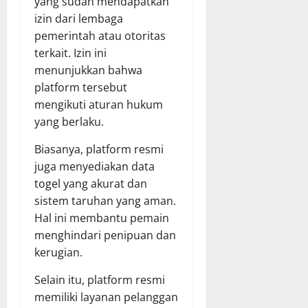
yang sudah mendapatkan
izin dari lembaga
pemerintah atau otoritas
terkait. Izin ini
menunjukkan bahwa
platform tersebut
mengikuti aturan hukum
yang berlaku.
Biasanya, platform resmi
juga menyediakan data
togel yang akurat dan
sistem taruhan yang aman.
Hal ini membantu pemain
menghindari penipuan dan
kerugian.
Selain itu, platform resmi
memiliki layanan pelanggan