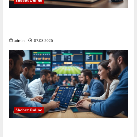
Sbobet Online
Sbobet Online Mengenal Inovasi Teknologi Dalam
Platform Permainan Digital Untuk Pengalaman Lebih
Seru
admin
07.08.2026
Sbobet Online
Sbobet Online Memahami Sistem Keamanan Dan
Perlindungan Akun Pengguna Dengan Mudah