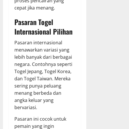
proses pencairan yang
cepat jika menang.
Pasaran Togel
Internasional Pilihan
Pasaran internasional
menawarkan variasi yang
lebih banyak dari berbagai
negara. Contohnya seperti
Togel Jepang, Togel Korea,
dan Togel Taiwan. Mereka
sering punya peluang
menang berbeda dan
angka keluar yang
bervariasi.
Pasaran ini cocok untuk
pemain yang ingin