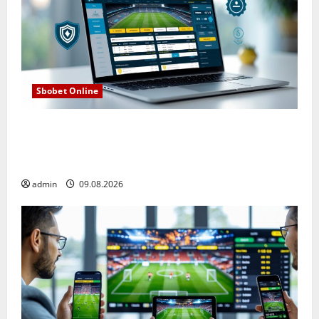
Sbobet Online
Sbobet Online Tinjauan Fitur Platform Dan
Pengalaman Pengguna Digital yang Mudah dan
Menyenangkan
admin
09.08.2026