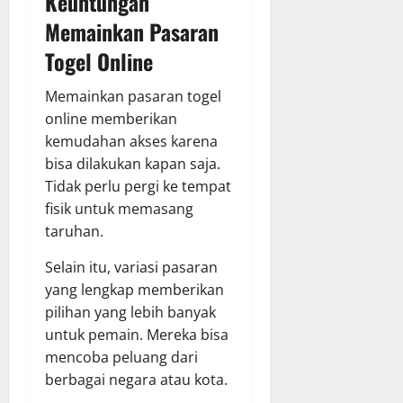
Keuntungan
Memainkan Pasaran
Togel Online
Memainkan pasaran togel
online memberikan
kemudahan akses karena
bisa dilakukan kapan saja.
Tidak perlu pergi ke tempat
fisik untuk memasang
taruhan.
Selain itu, variasi pasaran
yang lengkap memberikan
pilihan yang lebih banyak
untuk pemain. Mereka bisa
mencoba peluang dari
berbagai negara atau kota.