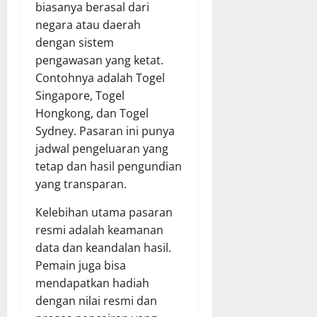
biasanya berasal dari
negara atau daerah
dengan sistem
pengawasan yang ketat.
Contohnya adalah Togel
Singapore, Togel
Hongkong, dan Togel
Sydney. Pasaran ini punya
jadwal pengeluaran yang
tetap dan hasil pengundian
yang transparan.
Kelebihan utama pasaran
resmi adalah keamanan
data dan keandalan hasil.
Pemain juga bisa
mendapatkan hadiah
dengan nilai resmi dan