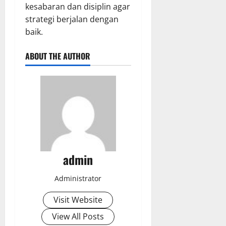
kesabaran dan disiplin agar
strategi berjalan dengan
baik.
ABOUT THE AUTHOR
admin
Administrator
Visit Website
View All Posts