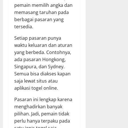
pemain memilih angka dan
memasang taruhan pada
berbagai pasaran yang
tersedia.
Setiap pasaran punya
waktu keluaran dan aturan
yang berbeda. Contohnya,
ada pasaran Hongkong,
Singapura, dan Sydney.
Semua bisa diakses kapan
saja lewat situs atau
aplikasi togel online.
Pasaran ini lengkap karena
menghadirkan banyak
pilihan. Jadi, pemain tidak
perlu hanya terpaku pada
satu jenis togel saja.