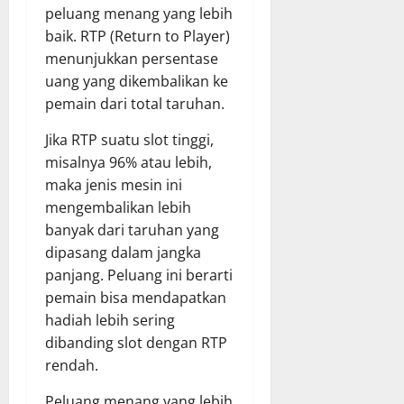
peluang menang yang lebih
baik. RTP (Return to Player)
menunjukkan persentase
uang yang dikembalikan ke
pemain dari total taruhan.
Jika RTP suatu slot tinggi,
misalnya 96% atau lebih,
maka jenis mesin ini
mengembalikan lebih
banyak dari taruhan yang
dipasang dalam jangka
panjang. Peluang ini berarti
pemain bisa mendapatkan
hadiah lebih sering
dibanding slot dengan RTP
rendah.
Peluang menang yang lebih