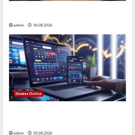
Sbobet Online Memahami Sistem Keamanan Dan
Perlindungan Akun Pengguna Dengan Mudah
admin
06.08.2026
Sbobet Online
Sbobet Online Informasi Lengkap Tentang Sistem
Operasional Platform Digital untuk Pengguna
Pemula
admin
05.08.2026