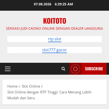
Skip
07.08.2026
6:29:26 AM
to
content
KOITOTO
SENSASI JUDI CASINO ONLINE DENGAN DEALER LANGSUNG
rtp slot
slot777 gacor
SUBSCRIBE
Primary
Menu
Home
Slot Online
Slot Online dengan RTP Tinggi: Cara Menang Lebih
Mudah dan Seru