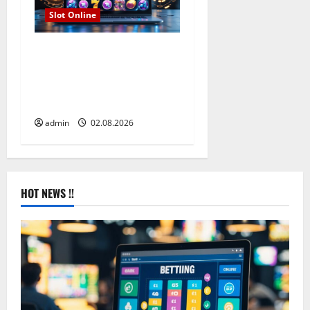
Slot Online
Slot Online Panduan
Memahami Cara Kerja
Permainan Digital Modern
dengan Mudah dan Seru
admin
02.08.2026
HOT NEWS !!