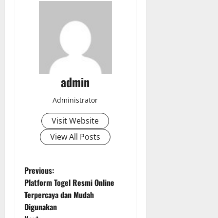
admin
Administrator
Visit Website
View All Posts
P
Previous:
Platform Togel Resmi Online
o
Terpercaya dan Mudah
Digunakan
s