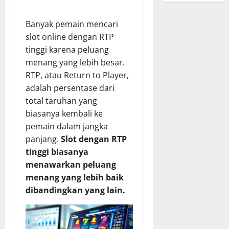
Banyak pemain mencari
slot online dengan RTP
tinggi karena peluang
menang yang lebih besar.
RTP, atau Return to Player,
adalah persentase dari
total taruhan yang
biasanya kembali ke
pemain dalam jangka
panjang.
Slot dengan RTP
tinggi biasanya
menawarkan peluang
menang yang lebih baik
dibandingkan yang lain.