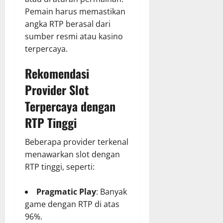
Pemain harus memastikan
angka RTP berasal dari
sumber resmi atau kasino
terpercaya.
Rekomendasi
Provider Slot
Terpercaya dengan
RTP Tinggi
Beberapa provider terkenal
menawarkan slot dengan
RTP tinggi, seperti:
Pragmatic Play
: Banyak
game dengan RTP di atas
96%.