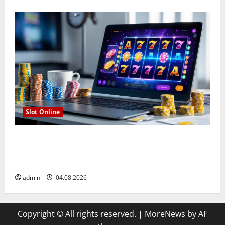
Slot Online
Slot Online Mengenal RTP Volatilitas Dan Fitur
Permainan Secara Umum Untuk Pemula yang Ingin
Menang Mudah
admin
04.08.2026
Copyright © All rights reserved.
|
MoreNews
by AF