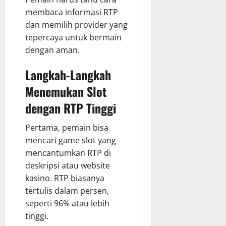
membaca informasi RTP
dan memilih provider yang
tepercaya untuk bermain
dengan aman.
Langkah-Langkah
Menemukan Slot
dengan RTP Tinggi
Pertama, pemain bisa
mencari game slot yang
mencantumkan RTP di
deskripsi atau website
kasino. RTP biasanya
tertulis dalam persen,
seperti 96% atau lebih
tinggi.