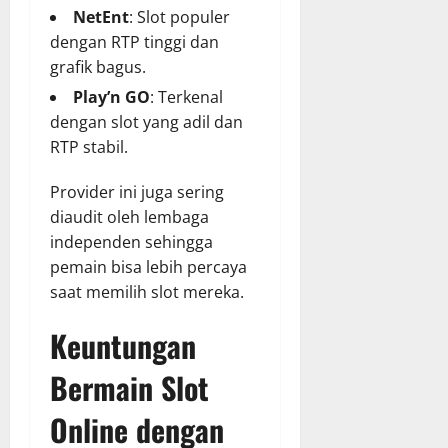
NetEnt
: Slot populer
dengan RTP tinggi dan
grafik bagus.
Play’n GO
: Terkenal
dengan slot yang adil dan
RTP stabil.
Provider ini juga sering
diaudit oleh lembaga
independen sehingga
pemain bisa lebih percaya
saat memilih slot mereka.
Keuntungan
Bermain Slot
Online dengan