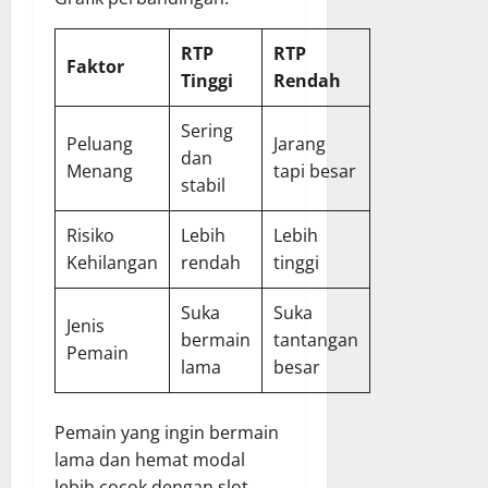
RTP
RTP
Faktor
Tinggi
Rendah
Sering
Peluang
Jarang
dan
Menang
tapi besar
stabil
Risiko
Lebih
Lebih
Kehilangan
rendah
tinggi
Suka
Suka
Jenis
bermain
tantangan
Pemain
lama
besar
Pemain yang ingin bermain
lama dan hemat modal
lebih cocok dengan slot