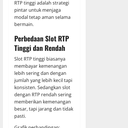
RTP tinggi adalah strategi
pintar untuk menjaga
modal tetap aman selama
bermain.
Perbedaan Slot RTP
Tinggi dan Rendah
Slot RTP tinggi biasanya
membayar kemenangan
lebih sering dan dengan
jumlah yang lebih kecil tapi
konsisten. Sedangkan slot
dengan RTP rendah sering
memberikan kemenangan
besar, tapi jarang dan tidak
pasti.
Grafik perbandingan: