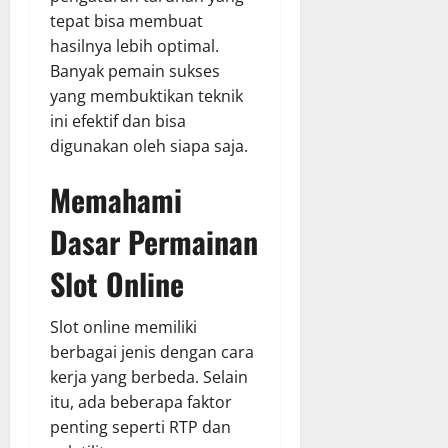
tepat bisa membuat
hasilnya lebih optimal.
Banyak pemain sukses
yang membuktikan teknik
ini efektif dan bisa
digunakan oleh siapa saja.
Memahami
Dasar Permainan
Slot Online
Slot online memiliki
berbagai jenis dengan cara
kerja yang berbeda. Selain
itu, ada beberapa faktor
penting seperti RTP dan