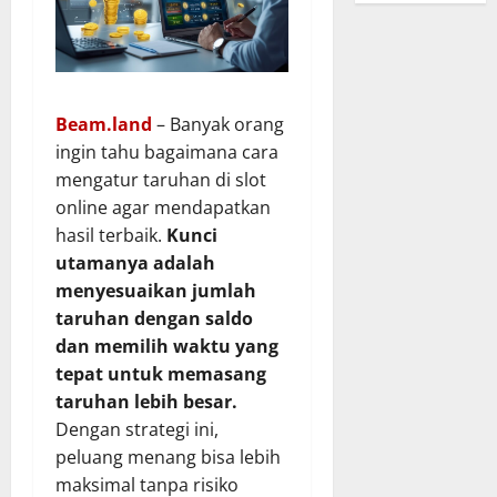
Beam.land
– Banyak orang
ingin tahu bagaimana cara
mengatur taruhan di slot
online agar mendapatkan
hasil terbaik.
Kunci
utamanya adalah
menyesuaikan jumlah
taruhan dengan saldo
dan memilih waktu yang
tepat untuk memasang
taruhan lebih besar.
Dengan strategi ini,
peluang menang bisa lebih
maksimal tanpa risiko