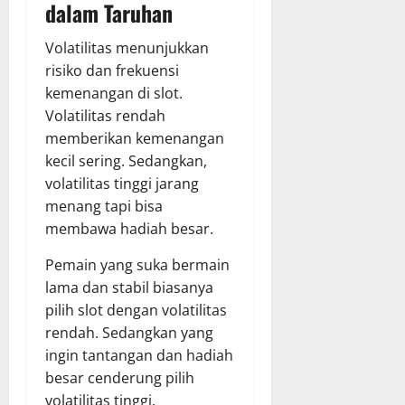
dalam Taruhan
Volatilitas menunjukkan
risiko dan frekuensi
kemenangan di slot.
Volatilitas rendah
memberikan kemenangan
kecil sering. Sedangkan,
volatilitas tinggi jarang
menang tapi bisa
membawa hadiah besar.
Pemain yang suka bermain
lama dan stabil biasanya
pilih slot dengan volatilitas
rendah. Sedangkan yang
ingin tantangan dan hadiah
besar cenderung pilih
volatilitas tinggi.