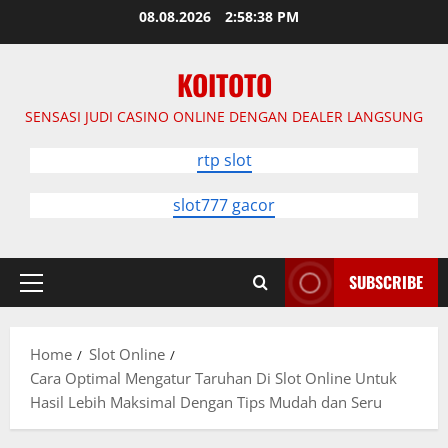
Skip
08.08.2026
2:58:39 PM
to
content
KOITOTO
SENSASI JUDI CASINO ONLINE DENGAN DEALER LANGSUNG
rtp slot
slot777 gacor
SUBSCRIBE
Primary
Menu
Home
Slot Online
Cara Optimal Mengatur Taruhan Di Slot Online Untuk
Hasil Lebih Maksimal Dengan Tips Mudah dan Seru