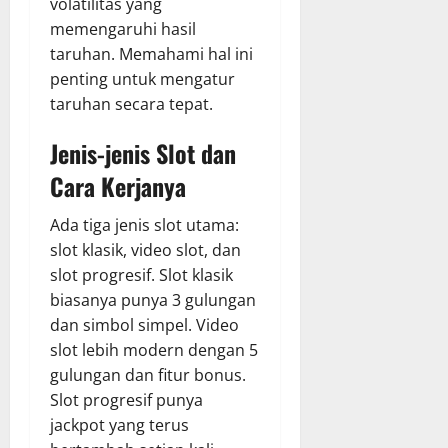
volatilitas yang
memengaruhi hasil
taruhan. Memahami hal ini
penting untuk mengatur
taruhan secara tepat.
Jenis-jenis Slot dan
Cara Kerjanya
Ada tiga jenis slot utama:
slot klasik, video slot, dan
slot progresif. Slot klasik
biasanya punya 3 gulungan
dan simbol simpel. Video
slot lebih modern dengan 5
gulungan dan fitur bonus.
Slot progresif punya
jackpot yang terus