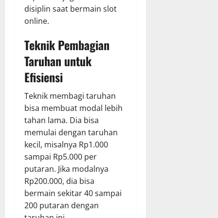
disiplin saat bermain slot
online.
Teknik Pembagian
Taruhan untuk
Efisiensi
Teknik membagi taruhan
bisa membuat modal lebih
tahan lama. Dia bisa
memulai dengan taruhan
kecil, misalnya Rp1.000
sampai Rp5.000 per
putaran. Jika modalnya
Rp200.000, dia bisa
bermain sekitar 40 sampai
200 putaran dengan
taruhan ini.