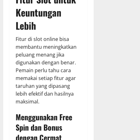
Keuntungan
Lebih
Fitur di slot online bisa
membantu meningkatkan
peluang menang jika
digunakan dengan benar.
Pemain perlu tahu cara
memakai setiap fitur agar
taruhan yang dipasang
lebih efektif dan hasilnya
maksimal.
Menggunakan Free
Spin dan Bonus
dengan Cermat