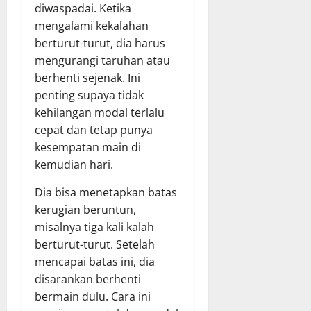
diwaspadai. Ketika
mengalami kekalahan
berturut-turut, dia harus
mengurangi taruhan atau
berhenti sejenak. Ini
penting supaya tidak
kehilangan modal terlalu
cepat dan tetap punya
kesempatan main di
kemudian hari.
Dia bisa menetapkan batas
kerugian beruntun,
misalnya tiga kali kalah
berturut-turut. Setelah
mencapai batas ini, dia
disarankan berhenti
bermain dulu. Cara ini